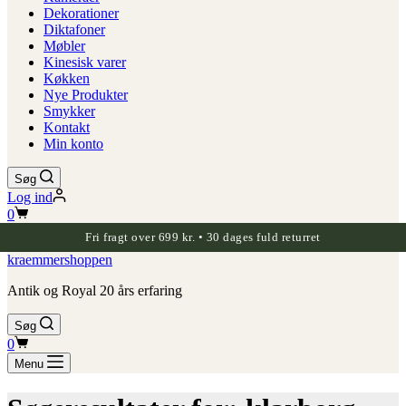
Dekorationer
Diktafoner
Møbler
Kinesisk varer
Køkken
Nye Produkter
Smykker
Kontakt
Min konto
Søg
Log ind
Indkøbskurv
0
Fri fragt over 699 kr. • 30 dages fuld returret
kraemmershoppen
Antik og Royal 20 års erfaring
Søg
Indkøbskurv
0
Menu