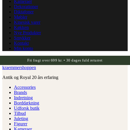
Kameraer
Dekorationer
Diktafoner
Møbler
Kinesisk varer
Køkken
Nye Produkter
Smykker
Kontakt
Min konto
Fri fragt over 699 kr. • 30 dages fuld returret
kraemmershoppen
Antik og Royal 20 års erfaring
Accessories
Brands
Indretning
Borddækning
Udforsk butik
Tilbud
Juleting
Figurer
Kameraer