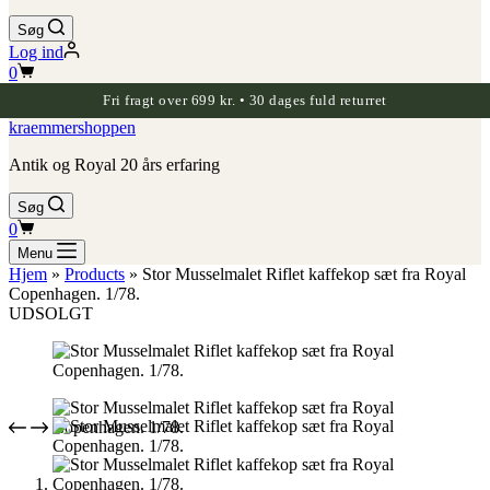
Søg
Log ind
Indkøbskurv
0
Fri fragt over 699 kr. • 30 dages fuld returret
kraemmershoppen
Antik og Royal 20 års erfaring
Søg
Indkøbskurv
0
Menu
Hjem
»
Products
»
Stor Musselmalet Riflet kaffekop sæt fra Royal
Copenhagen. 1/78.
UDSOLGT