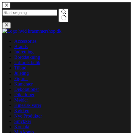
Fortsæt
til
indhold
Ingen
resultater
Accessories
Brands
Indretning
Borddækning
Udforsk butik
Tilbud
Juleting
Figurer
Kameraer
Dekorationer
Diktafoner
Møbler
Kinesisk varer
Køkken
Nye Produkter
Smykker
Kontakt
Min konto