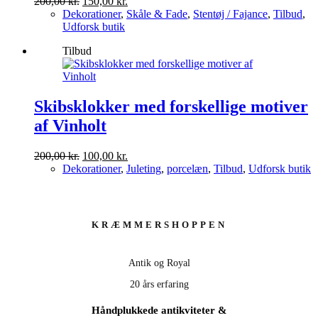
Den
Den
200,00
kr.
150,00
kr.
oprindelige
aktuelle
Dekorationer
,
Skåle & Fade
,
Stentøj / Fajance
,
Tilbud
,
pris
pris
Udforsk butik
var:
er:
Tilbud
200,00 kr..
150,00 kr..
Skibsklokker med forskellige motiver
af Vinholt
Den
Den
200,00
kr.
100,00
kr.
oprindelige
aktuelle
Dekorationer
,
Juleting
,
porcelæn
,
Tilbud
,
Udforsk butik
pris
pris
var:
er:
200,00 kr..
100,00 kr..
KRÆMMERSHOPPEN
Antik og Royal
20 års erfaring
Håndplukkede antikviteter &