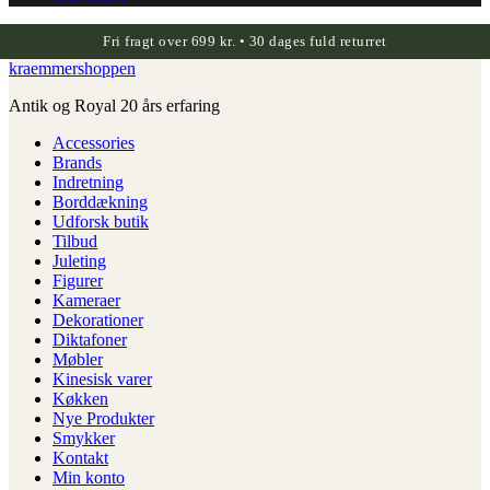
Fri fragt over 699 kr. • 30 dages fuld returret
kraemmershoppen
Antik og Royal 20 års erfaring
Accessories
Brands
Indretning
Borddækning
Udforsk butik
Tilbud
Juleting
Figurer
Kameraer
Dekorationer
Diktafoner
Møbler
Kinesisk varer
Køkken
Nye Produkter
Smykker
Kontakt
Min konto