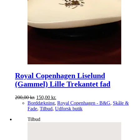
Royal Copenhagen Liselund
(Gammel) Lille Trekantet fad
Den
Den
200,00
kr.
150,00
kr.
oprindelige
aktuelle
Borddækning
,
Royal Copenhagen - B&G
,
Skåle &
pris
pris
Fade
,
Tilbud
,
Udforsk butik
var:
er:
Tilbud
200,00 kr..
150,00 kr..