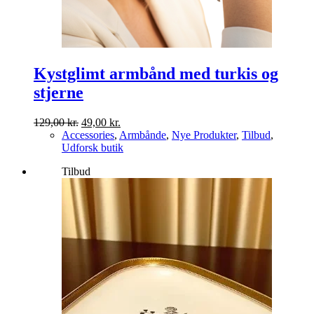
Kystglimt armbånd med turkis og
stjerne
Den
Den
129,00
kr.
49,00
kr.
oprindelige
aktuelle
Accessories
,
Armbånde
,
Nye Produkter
,
Tilbud
,
pris
pris
Udforsk butik
var:
er:
Tilbud
129,00 kr..
49,00 kr..