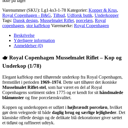
Ikke på lager
Varenummer (SKU):
Lg1-ks3-1-78
Kategorier:
Kopper & Krus
,
Royal Copenhagen - B&G
,
Tilbud
,
Udforsk butik
,
Underkopper
Tags:
Dansk design
,
Musselmalet Riflet
,
porcelæn
,
Royal
copenhagen
,
stor kaffekop
Varemærke:
Royal Copenhagen
Beskrivelse
Yderligere information
Anmeldelser (0)
🫖
Royal Copenhagen Musselmalet Riflet – Kop og
Underkop (1/78)
Elegant kaffekop med tilhørende underkop fra Royal Copenhagen,
fremstillet i perioden
1969–1974
. Dette sæt tilhører det ikoniske
Musselmalet Riflet-stel
, som har været en del af Royal
Copenhagens sortiment siden 1775 og er kendt for sit
håndmalede
blåmønster
og fine porcelænskvalitet.
Koppen og underkoppen er udført i
højbrændt porcelæn
, hvilket
gør dem velegnede til både
daglig brug og særlige lejligheder
. Det
klassiske riflede design og de delikate blå dekorationer giver sættet
et tidløst og raffineret udtryk.