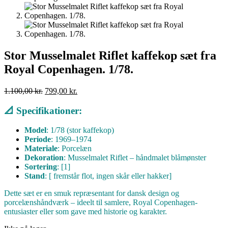
Stor Musselmalet Riflet kaffekop sæt fra
Royal Copenhagen. 1/78.
Den
Den
1.100,00
kr.
799,00
kr.
oprindelige
aktuelle
pris
pris
📐 Specifikationer:
var:
er:
1.100,00 kr..
799,00 kr..
Model
: 1/78 (stor kaffekop)
Periode
: 1969–1974
Materiale
: Porcelæn
Dekoration
: Musselmalet Riflet – håndmalet blåmønster
Sortering
: [1]
Stand
: [ fremstår flot, ingen skår eller hakker]
Dette sæt er en smuk repræsentant for dansk design og
porcelænshåndværk – ideelt til samlere, Royal Copenhagen-
entusiaster eller som gave med historie og karakter.