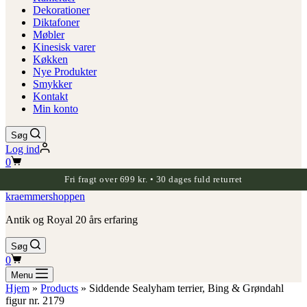
Dekorationer
Diktafoner
Møbler
Kinesisk varer
Køkken
Nye Produkter
Smykker
Kontakt
Min konto
Søg
Log ind
Indkøbskurv
0
Fri fragt over 699 kr. • 30 dages fuld returret
kraemmershoppen
Antik og Royal 20 års erfaring
Søg
Indkøbskurv
0
Menu
Hjem
»
Products
»
Siddende Sealyham terrier, Bing & Grøndahl
figur nr. 2179