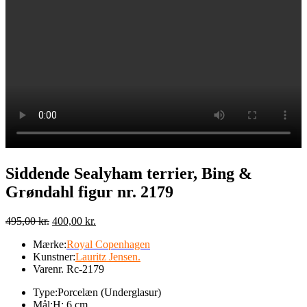
Siddende Sealyham terrier, Bing &
Grøndahl figur nr. 2179
Den
Den
495,00
kr.
400,00
kr.
oprindelige
aktuelle
Mærke:
Royal Copenhagen
pris
pris
Kunstner:
Lauritz Jensen.
var:
er:
Varenr.
Rc-2179
495,00 kr..
400,00 kr..
Type:
Porcelæn (Underglasur)
Mål:H: 6 cm