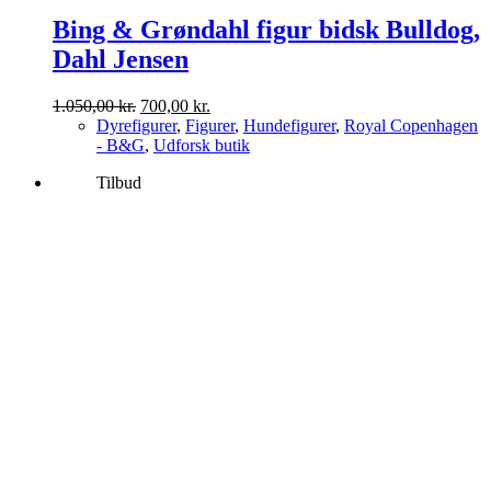
Bing & Grøndahl figur bidsk Bulldog,
Dahl Jensen
Den
Den
1.050,00
kr.
700,00
kr.
oprindelige
aktuelle
Dyrefigurer
,
Figurer
,
Hundefigurer
,
Royal Copenhagen
pris
pris
- B&G
,
Udforsk butik
var:
er:
Tilbud
1.050,00 kr..
700,00 kr..