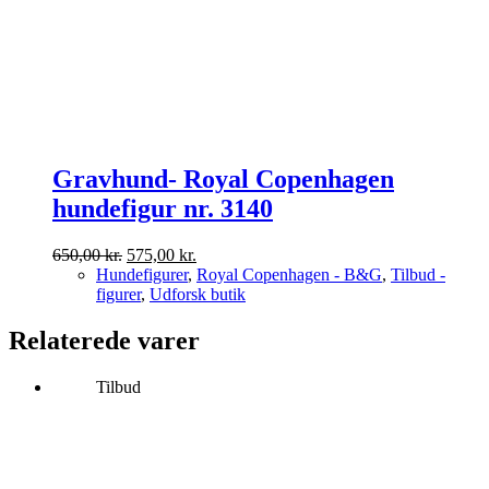
Gravhund- Royal Copenhagen
hundefigur nr. 3140
Den
Den
650,00
kr.
575,00
kr.
oprindelige
aktuelle
Hundefigurer
,
Royal Copenhagen - B&G
,
Tilbud -
pris
pris
figurer
,
Udforsk butik
var:
er:
650,00 kr..
575,00 kr..
Relaterede varer
Tilbud