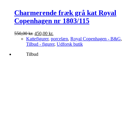
Charmerende fræk grå kat Royal
Copenhagen nr 1803/115
Den
Den
550,00
kr.
450,00
kr.
oprindelige
aktuelle
Kattefigurer
,
porcelæn
,
Royal Copenhagen - B&G
,
pris
pris
Tilbud - figurer
,
Udforsk butik
var:
er:
Tilbud
550,00 kr..
450,00 kr..