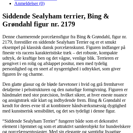
Anmeldelser (0)
Siddende Sealyham terrier, Bing &
Grøndahl figur nr. 2179
Denne charmerende porcelænsfigur fra Bing & Grøndahl, figur nr.
2179, forestiller en siddende Sealyham Terrier og er et smukt
eksempel på klassisk dansk porcelænskunst. Figuren indfanger på
fineste vis racens karakteristiske træk – det robuste, kompakte
udtryk, de kraftige ben og det vågne, venlige blik. Terrieren er
gengivet i en rolig og afslappet positur, men med tydelig
personlighed og en snert af nysgerrighed i udtrykket, som giver
figuren liv og charme.
Den glatte glasur og de bløde farvetoner i hvid og grå fremhæver
detaljerne i pelsstrukturen og den naturlige formgivning. Figuren er
håndmalet med stor præcision, hvilket sikrer, at hver eneste nuance
og ansigtstræk står klart og indbydende frem. Bing & Grøndahl er
kendt for deres evne til at kombinere håndværksmæssig dygtighed
med kunstnerisk sensibilitet, og det ses tydeligt i denne figur.
“Siddende Sealyham Terrier” fungerer både som et dekorativt
element i hjemmet og som et attraktivt samlerobjekt for hundeelskere
og porcelænsentusiaster. Med sin elegante og samtidig livagtige