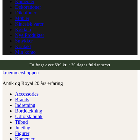
Kameraer
Dekorationer
Diktafoner
Møbler
Kinesisk varer
Køkken
Nye Produkter
Smykker
Kontakt
Min konto
Fri fragt over 699 kr. • 30 dages fuld returret
kraemmershoppen
Antik og Royal 20 års erfaring
Accessories
Brands
Indretning
Borddækning
Udforsk butik
Tilbud
Juleting
Figurer
Kameraer