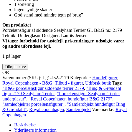
1 sortering
ingen synlige skader
God stand med mindre tegn på brug‟
Om produktet
Porcelænsfigur af siddende Sealyham Terrier Gl. B&G nr.: 2179
Teknik: Underglasur Designer: Laurits Jensen
Vi tager forbehold for tastefejl, prisændringer, udsolgte varer
og andre uforudsete fejl.
1 på lager
Siddende
Tilføj til kurv
Sealyham
OR
terrier,
Varenummer (SKU):
Lg1-ks2-2179
Kategorier:
Hundefigurer
,
Bing
Royal Copenhagen - B&G
,
Tilbud - figurer
,
Udforsk butik
Tags:
&
"B&G porcelænsfigur siddende terrier 2179
,
"Bing & Grøndahl
Grøndahl
figur 2179 Sealyham Terrier
,
"Porcelænsfigur Sealyham Terrier
figur
underglasur"
,
"Royal Copenhagen hundefigur B&G 2179"
,
nr.
"samleobjekter porcelænsfigurer"
,
"Samlerobjekt hundefigur Bing
2179
& Grøndahl"
,
Royal copenhagen
,
Samlerobjekt
Varemærke:
Royal
antal
Copenhagen
Beskrivelse
Yderligere information