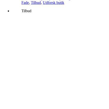
pris
pris
Fade
,
Tilbud
,
Udforsk butik
var:
er:
Tilbud
900,00 kr..
650,00 kr..