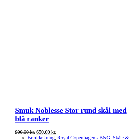
Smuk Noblesse Stor rund skål med
blå ranker
Den
Den
900,00
kr.
650,00
kr.
oprindelige
aktuelle
Borddækning
,
Royal Copenhagen - B&G
,
Skåle &