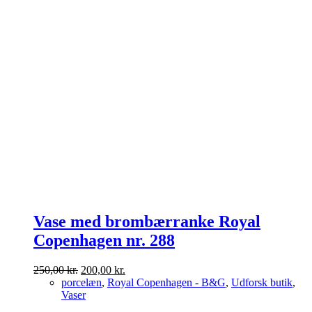
Vase med brombærranke Royal
Copenhagen nr. 288
Den
Den
250,00
kr.
200,00
kr.
oprindelige
aktuelle
porcelæn
,
Royal Copenhagen - B&G
,
Udforsk butik
,
pris
pris
Vaser
var:
er: