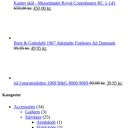
Kantet skål - Musselmalet Royal Copenhagen RC 1-141
Den
Den
659,00
kr.
450,00
kr.
oprindelige
aktuelle
pris
pris
var:
er:
659,00 kr..
450,00 kr..
Bing & Grøndahl 1967 Juleplatte Fuglenes Jul Danmark
Den
Den
99,95
kr.
49,95
kr.
oprindelige
aktuelle
pris
pris
var:
er:
99,95 kr..
49,95 kr..
Den
De
jul I præstegården 1969 B&G 8000-9069
69,00
kr.
39,95
kr.
oprindelige
akt
pris
pri
Kategorier
var:
er:
69,00 kr..
39,
34
Accessories
34
varer
3
Gadgets
3
varer
25
Smykker
25
varer
1
Armbånde
1
vare
3
Halskæder
3