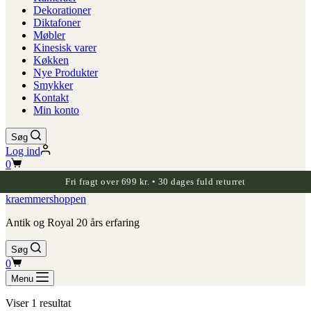
Dekorationer
Diktafoner
Møbler
Kinesisk varer
Køkken
Nye Produkter
Smykker
Kontakt
Min konto
Søg
Log ind
Indkøbskurv
0
Fri fragt over 699 kr. • 30 dages fuld returret
kraemmershoppen
Antik og Royal 20 års erfaring
Søg
Indkøbskurv
0
Menu
Viser 1 resultat