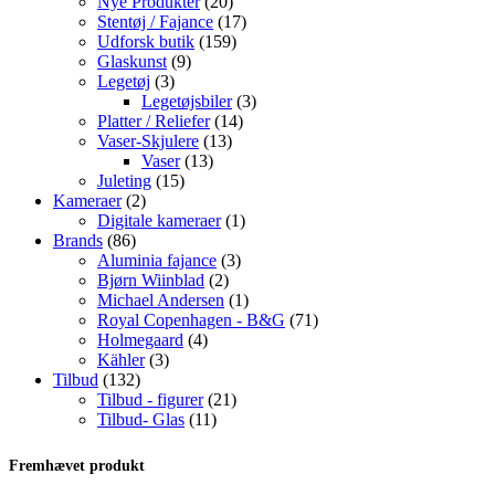
varer
20
Nye Produkter
20
varer
17
Stentøj / Fajance
17
159
varer
Udforsk butik
159
9
varer
Glaskunst
9
3
varer
Legetøj
3
varer
3
Legetøjsbiler
3
14
varer
Platter / Reliefer
14
13
varer
Vaser-Skjulere
13
13
varer
Vaser
13
15
varer
Juleting
15
2
varer
Kameraer
2
varer
1
Digitale kameraer
1
86
vare
Brands
86
varer
3
Aluminia fajance
3
2
varer
Bjørn Wiinblad
2
varer
1
Michael Andersen
1
vare
71
Royal Copenhagen - B&G
71
4
varer
Holmegaard
4
3
varer
Kähler
3
132
varer
Tilbud
132
varer
21
Tilbud - figurer
21
11
varer
Tilbud- Glas
11
varer
Fremhævet produkt