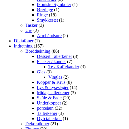
varer
1
Ikoniske Symboler
1
1
vare
Øreringe
1
18
vare
Ringe
18
varer
1
Smykkesæt
1
3
vare
Tasker
3
2
varer
Ure
2
varer
2
Armbåndsure
2
1
varer
Diktafoner
1
vare
167
Indretning
167
varer
86
Borddækning
86
varer
3
Dessert Tallerkener
3
7
varer
Flasker / kander
7
varer
3
Te / Kaffekander
3
9
varer
Glas
9
varer
2
Vinglas
2
varer
8
Kopper & Krus
8
varer
14
Lys & Lysestager
14
3
varer
Midagstallerkener
3
29
varer
Skåle & Fade
29
2
varer
Underkopper
2
32
varer
porcelæn
32
varer
3
Tallerkener
3
varer
1
Dyb tallerken
1
21
vare
Dekorationer
21
29
varer
Figurer
29