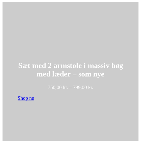
Sæt med 2 armstole i massiv bøg
med læder – som nye
Prisinterval:
750,00
kr.
–
799,00
kr.
750,00 kr.
Shop nu
til
799,00 kr.