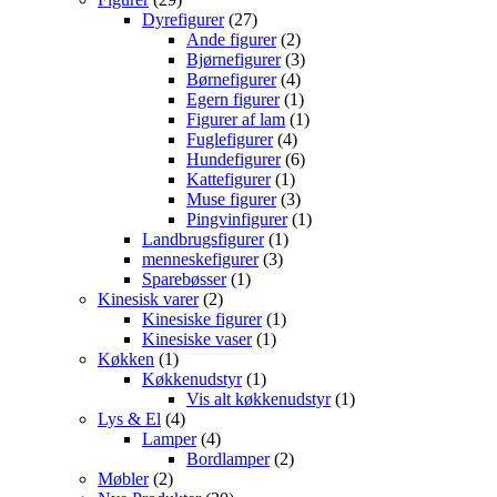
varer
27
Dyrefigurer
27
varer
2
Ande figurer
2
varer
3
Bjørnefigurer
3
4
varer
Børnefigurer
4
varer
1
Egern figurer
1
vare
1
Figurer af lam
1
4
vare
Fuglefigurer
4
varer
6
Hundefigurer
6
1
varer
Kattefigurer
1
vare
3
Muse figurer
3
varer
1
Pingvinfigurer
1
1
vare
Landbrugsfigurer
1
3
vare
menneskefigurer
3
1
varer
Sparebøsser
1
2
vare
Kinesisk varer
2
varer
1
Kinesiske figurer
1
1
vare
Kinesiske vaser
1
1
vare
Køkken
1
vare
1
Køkkenudstyr
1
vare
1
Vis alt køkkenudstyr
1
4
vare
Lys & El
4
varer
4
Lamper
4
varer
2
Bordlamper
2
2
varer
Møbler
2