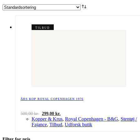
TILBUD
ÅRS KOP ROYAL COPENHAGEN 1976
Den
Den
500,00
kr.
299,00
kr.
oprindelige
aktuelle
Kopper & Krus
,
Royal Copenhagen - B&G
,
Stentøj /
pris
pris
Fajance
,
Tilbud
,
Udforsk butik
var:
er:
500,00 kr..
299,00 kr..
Filter for pris