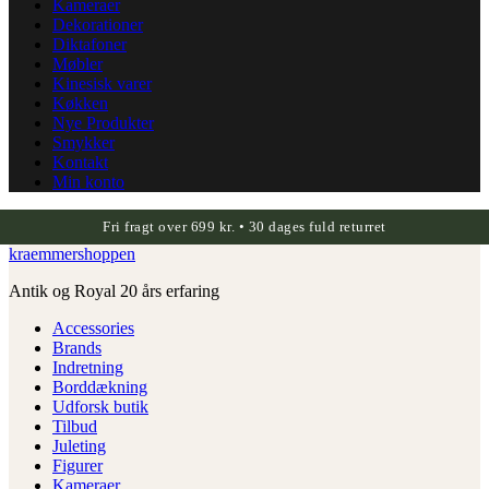
Kameraer
Dekorationer
Diktafoner
Møbler
Kinesisk varer
Køkken
Nye Produkter
Smykker
Kontakt
Min konto
Fri fragt over 699 kr. • 30 dages fuld returret
kraemmershoppen
Antik og Royal 20 års erfaring
Accessories
Brands
Indretning
Borddækning
Udforsk butik
Tilbud
Juleting
Figurer
Kameraer