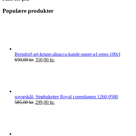
Populære produkter
Berndorf-art-krupp-alpacca-kande-super-a1-epns-100cl
Den
Den
650,00
kr.
350,00
kr.
oprindelige
aktuelle
pris
pris
var:
er:
650,00 kr..
350,00 kr..
sovseskål- Strøbuketter Royal copenhagen 1260-9580
Den
Den
585,00
kr.
299,00
kr.
oprindelige
aktuelle
pris
pris
var:
er:
585,00 kr..
299,00 kr..