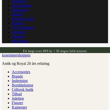
Kameraer
Dekorationer
Diktafoner
Møbler
Kinesisk varer
Køkken
Nye Produkter
Smykker
Kontakt
Min konto
Fri fragt over 699 kr. • 30 dages fuld returret
kraemmershoppen
Antik og Royal 20 års erfaring
Accessories
Brands
Indretning
Borddækning
Udforsk butik
Tilbud
Juleting
Figurer
Kameraer