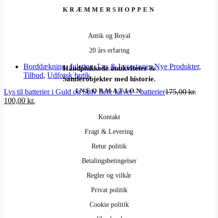
var:
er
349,95 kr..
1
KRÆMMERSHOPPEN
Antik og Royal
20 års erfaring
Borddækning
,
Juleting
,
Lys & Lysestager
,
Nye Produkter
,
Håndplukkede antikviteter &
Tilbud
,
Udforsk butik
Samlerobjekter med historie.
INFORMATION
Lys til batterier i Guld og Sølv flere farver – batterier
175,00
kr.
Den
Den
100,00
kr.
oprindelige
aktuelle
pris
pris
Kontakt
var:
er:
Fragt & Levering
175,00 kr..
100,00 kr..
Retur politik
Betalingsbetingelser
Regler og vilkår
Privat politik
Cookie politik