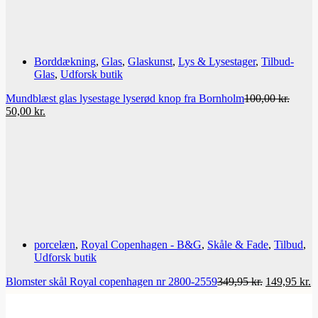
Borddækning
,
Glas
,
Glaskunst
,
Lys & Lysestager
,
Tilbud-
Glas
,
Udforsk butik
Mundblæst glas lysestage lyserød knop fra Bornholm
100,00
kr.
Den
Den
50,00
kr.
oprindelige
aktuelle
pris
pris
var:
er:
100,00 kr..
50,00 kr..
porcelæn
,
Royal Copenhagen - B&G
,
Skåle & Fade
,
Tilbud
,
Udforsk butik
Den
D
Blomster skål Royal copenhagen nr 2800-2559
349,95
kr.
149,95
kr.
oprindelige
a
pris
p