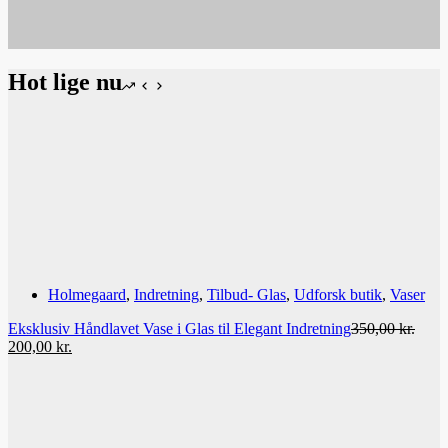
Hot lige nu
Holmegaard
,
Indretning
,
Tilbud- Glas
,
Udforsk butik
,
Vaser
Eksklusiv Håndlavet Vase i Glas til Elegant Indretning
350,00
kr.
Den
Den
200,00
kr.
oprindelige
aktuelle
pris
pris
var:
er:
350,00 kr..
200,00 kr..