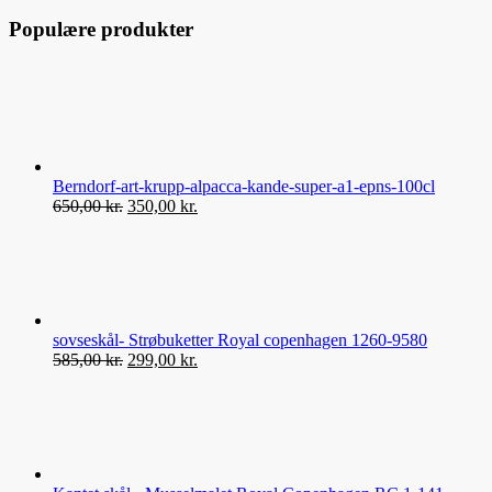
Populære produkter
Berndorf-art-krupp-alpacca-kande-super-a1-epns-100cl
Den
Den
650,00
kr.
350,00
kr.
oprindelige
aktuelle
pris
pris
var:
er:
650,00 kr..
350,00 kr..
sovseskål- Strøbuketter Royal copenhagen 1260-9580
Den
Den
585,00
kr.
299,00
kr.
oprindelige
aktuelle
pris
pris
var:
er:
585,00 kr..
299,00 kr..