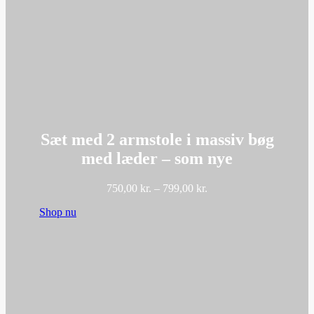
Sæt med 2 armstole i massiv bøg
med læder – som nye
Prisinterval:
750,00
kr.
–
799,00
kr.
750,00 kr.
Shop nu
til
799,00 kr.