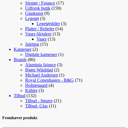
varer
17
Stentøj / Fajance
17
159
varer
Udforsk butik
159
9
varer
Glaskunst
9
3
varer
Legetøj
3
varer
3
Legetøjsbiler
3
14
varer
Platter / Reliefer
14
13
varer
Vaser-Skjulere
13
13
varer
Vaser
13
15
varer
Juleting
15
2
varer
Kameraer
2
varer
1
Digitale kameraer
1
86
vare
Brands
86
varer
3
Aluminia fajance
3
2
varer
Bjørn Wiinblad
2
varer
1
Michael Andersen
1
vare
71
Royal Copenhagen - B&G
71
4
varer
Holmegaard
4
3
varer
Kähler
3
132
varer
Tilbud
132
varer
21
Tilbud - figurer
21
11
varer
Tilbud- Glas
11
varer
Fremhævet produkt