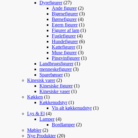
varer
27
Dyrefigurer
27
varer
2
Ande figurer
2
varer
3
Bjørnefigurer
3
4
varer
Børnefigurer
4
varer
1
Egern figurer
1
vare
1
Figurer af lam
1
4
vare
Fuglefigurer
4
varer
6
Hundefigurer
6
1
varer
Kattefigurer
1
vare
3
Muse figurer
3
varer
1
Pingvinfigurer
1
1
vare
Landbrugsfigurer
1
3
vare
menneskefigurer
3
1
varer
Sparebøsser
1
2
vare
Kinesisk varer
2
varer
1
Kinesiske figurer
1
1
vare
Kinesiske vaser
1
1
vare
Køkken
1
vare
1
Køkkenudstyr
1
vare
1
Vis alt køkkenudstyr
1
4
vare
Lys & El
4
varer
4
Lamper
4
varer
2
Bordlamper
2
2
varer
Møbler
2
varer
20
Nye Produkter
20