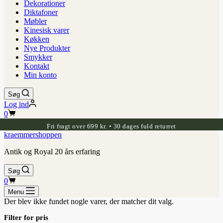
Dekorationer
Diktafoner
Møbler
Kinesisk varer
Køkken
Nye Produkter
Smykker
Kontakt
Min konto
Søg
Log ind
Indkøbskurv
0
Fri fragt over 699 kr. • 30 dages fuld returret
kraemmershoppen
Antik og Royal 20 års erfaring
Søg
Indkøbskurv
0
Menu
Der blev ikke fundet nogle varer, der matcher dit valg.
Filter for pris