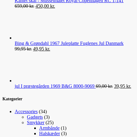
Kantet skål - Musselmalet Royal Copenhagen RC 1-141
Den
Den
659,00
kr.
450,00
kr.
oprindelige
aktuelle
pris
pris
var:
er:
659,00 kr..
450,00 kr..
Bing & Grøndahl 1967 Juleplatte Fuglenes Jul Danmark
Den
Den
99,95
kr.
49,95
kr.
oprindelige
aktuelle
pris
pris
var:
er:
99,95 kr..
49,95 kr..
Den
De
jul I præstegården 1969 B&G 8000-9069
69,00
kr.
39,95
kr.
oprindelige
akt
pris
pri
Kategorier
var:
er:
69,00 kr..
39,
34
Accessories
34
varer
3
Gadgets
3
varer
25
Smykker
25
varer
1
Armbånde
1
vare
3
Halskæder
3