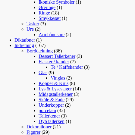
varer
1
Ikoniske Symboler
1
1
vare
Øreringe
1
18
vare
Ringe
18
varer
1
Smykkesæt
1
3
vare
Tasker
3
2
varer
Ure
2
varer
2
Armbåndsure
2
1
varer
Diktafoner
1
vare
167
Indretning
167
varer
86
Borddækning
86
varer
3
Dessert Tallerkener
3
7
varer
Flasker / kander
7
varer
3
Te / Kaffekander
3
9
varer
Glas
9
varer
2
Vinglas
2
varer
8
Kopper & Krus
8
varer
14
Lys & Lysestager
14
3
varer
Midagstallerkener
3
29
varer
Skåle & Fade
29
2
varer
Underkopper
2
32
varer
porcelæn
32
varer
3
Tallerkener
3
varer
1
Dyb tallerken
1
21
vare
Dekorationer
21
29
varer
Figurer
29