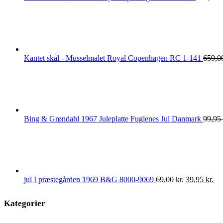
Kantet skål - Musselmalet Royal Copenhagen RC 1-141
659,0
Bing & Grøndahl 1967 Juleplatte Fuglenes Jul Danmark
99,95
Den
De
jul I præstegården 1969 B&G 8000-9069
69,00
kr.
39,95
kr.
oprindelige
akt
pris
pri
Kategorier
var:
er:
69,00 kr..
39,