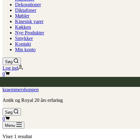
Dekorationer
Diktafoner
Møbler
Kinesisk varer
Køkken
Nye Produkter
Smykker
Kontakt
Min konto
Søg
Log ind
Indkøbskurv
0
kraemmershoppen
Antik og Royal 20 års erfaring
Søg
Indkøbskurv
0
Menu
Viser 1 resultat