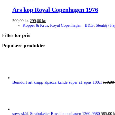
Års kop Royal Copenhagen 1976
Den
Den
500,00
kr.
299,00
kr.
oprindelige
aktuelle
Kopper & Krus
,
Royal Copenhagen - B&G
,
Stentøj / Fa
pris
pris
var:
er:
Filter for pris
500,00 kr..
299,00 kr..
Populære produkter
Berndorf-art-krupp-alpacca-kande-super-a1-epns-100cl
650,00
sovseskål- Strøbuketter Royal copenhagen 1260-9580
585,00
k