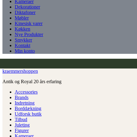
Kameraer
Dekorationer
Diktafoner
Møbler
Kinesisk varer
Køkken
Nye Produkter
Smykker
Kontakt
Min konto
kraemmershoppen
Antik og Royal 20 års erfaring
Accessories
Brands
Indretning
Borddækning
Udforsk butik
Tilbud
Juleting
Figurer
Kameraer