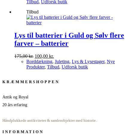
pris
pris
Tilbud
,
Udforsk butik
var:
er:
Tilbud
325,00 kr..
225,00 kr..
Lys til batterier i Guld og Sølv flere
farver – batterier
Den
Den
175,00
kr.
100,00
kr.
oprindelige
aktuelle
Borddækning
,
Juleting
,
Lys & Lysestager
,
Nye
pris
pris
Produkter
,
Tilbud
,
Udforsk butik
var:
er:
175,00 kr..
100,00 kr..
KRÆMMERSHOPPEN
Antik og Royal
20 års erfaring
Håndplukkede antikviteter & samlerobjekter med historie.
INFORMATION