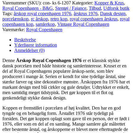
Royal
Varenummer (SKU):
con- ks 6-1207
Kategorier:
Kopper & Krus
,
Copenhagen
Royal Copenhagen - B&G
,
Stentøj / Fajance
,
Tilbud
,
Udforsk butik
1976
Tags:
årskop royal copenhagen 1976
,
årskrus 1976
,
Dansk design
,
antal
porcelænskop
,
rc årskop
,
retro kop
,
royal copenhagen årskrus
,
royal
copenhagen kop
,
samlerkop
,
Vintage Royal Copenhagen
Varemærke:
Royal Copenhagen
Beskrivelse
Yderligere information
Anmeldelser (0)
Denne
Årskop Royal Copenhagen 1976
er et klassisk stykke
dansk porcelæn med både historie og samlerinteresse. Kruset er en
del af Royal Copenhagens populære årskop‑serie, som blev
produceret i mange år. Serien er kendt for sine tydelige årstal, sine
stærke farver og sine dekorative mønstre. Årskoppen fra 1976 har et
markant design med blå cirkler og gule detaljer. Udtrykket er enkelt,
men samtidig meget tidstypisk. Det gør koppen til et flot og
genkendeligt stykke dansk design.
Koppen er fremstillet i porcelæn af høj kvalitet. Den har en god
tyngde og en behagelig form. Årstallet 1976 står tydeligt på
forsiden. Det gør koppen oplagt som gave til en person, der er født i
1976, eller som en del af en samling. Mange samlere går målrettet
efter bestemte årstal, og årskopperne er blevet mere eftertragtede de