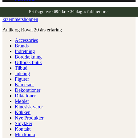
Fri fragt over 699 kr. • 30 dages fuld returret
kraemmershoppen
Antik og Royal 20 års erfaring
Accessories
Brands
Indretning
Borddækning
Udforsk butik
Tilbud
Juleting
Figurer
Kameraer
Dekorationer
Diktafoner
Møbler
Kinesisk varer
Køkken
Nye Produkter
Smykker
Kontakt
Min konto