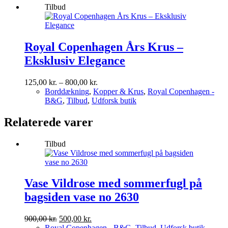
Tilbud
pris
pris
var:
er:
100,00 kr..
50,00 kr..
Royal Copenhagen Års Krus –
Eksklusiv Elegance
Prisinterval:
125,00
kr.
–
800,00
kr.
125,00 kr.
Borddækning
,
Kopper & Krus
,
Royal Copenhagen -
til
B&G
,
Tilbud
,
Udforsk butik
800,00 kr.
Relaterede varer
Tilbud
Vase Vildrose med sommerfugl på
bagsiden vase no 2630
Den
Den
900,00
kr.
500,00
kr.
oprindelige
aktuelle
Royal Copenhagen - B&G
,
Tilbud
,
Udforsk butik
,