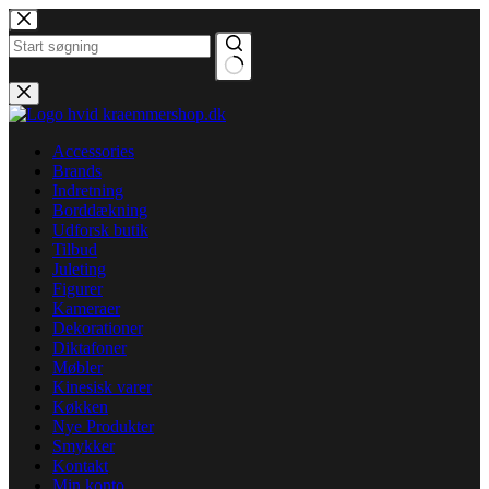
Fortsæt
til
indhold
Ingen
resultater
Accessories
Brands
Indretning
Borddækning
Udforsk butik
Tilbud
Juleting
Figurer
Kameraer
Dekorationer
Diktafoner
Møbler
Kinesisk varer
Køkken
Nye Produkter
Smykker
Kontakt
Min konto