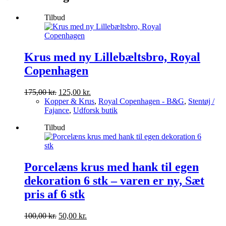
Tilbud
Krus med ny Lillebæltsbro, Royal
Copenhagen
Den
Den
175,00
kr.
125,00
kr.
oprindelige
aktuelle
Kopper & Krus
,
Royal Copenhagen - B&G
,
Stentøj /
pris
pris
Fajance
,
Udforsk butik
var:
er:
Tilbud
175,00 kr..
125,00 kr..
Porcelæns krus med hank til egen
dekoration 6 stk – varen er ny, Sæt
pris af 6 stk
Den
Den
100,00
kr.
50,00
kr.
oprindelige
aktuelle