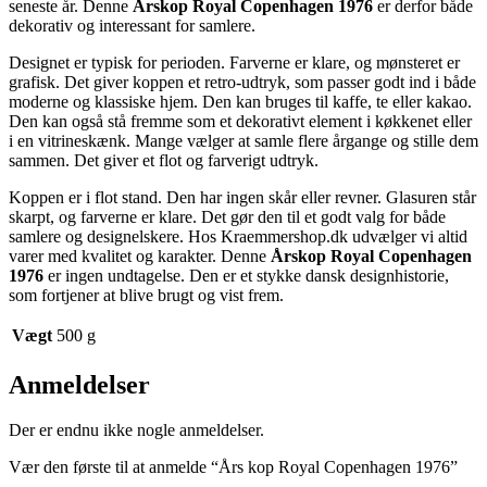
seneste år. Denne
Årskop Royal Copenhagen 1976
er derfor både
dekorativ og interessant for samlere.
Designet er typisk for perioden. Farverne er klare, og mønsteret er
grafisk. Det giver koppen et retro‑udtryk, som passer godt ind i både
moderne og klassiske hjem. Den kan bruges til kaffe, te eller kakao.
Den kan også stå fremme som et dekorativt element i køkkenet eller
i en vitrineskænk. Mange vælger at samle flere årgange og stille dem
sammen. Det giver et flot og farverigt udtryk.
Koppen er i flot stand. Den har ingen skår eller revner. Glasuren står
skarpt, og farverne er klare. Det gør den til et godt valg for både
samlere og designelskere. Hos Kraemmershop.dk udvælger vi altid
varer med kvalitet og karakter. Denne
Årskop Royal Copenhagen
1976
er ingen undtagelse. Den er et stykke dansk designhistorie,
som fortjener at blive brugt og vist frem.
Vægt
500 g
Anmeldelser
Der er endnu ikke nogle anmeldelser.
Vær den første til at anmelde “Års kop Royal Copenhagen 1976”