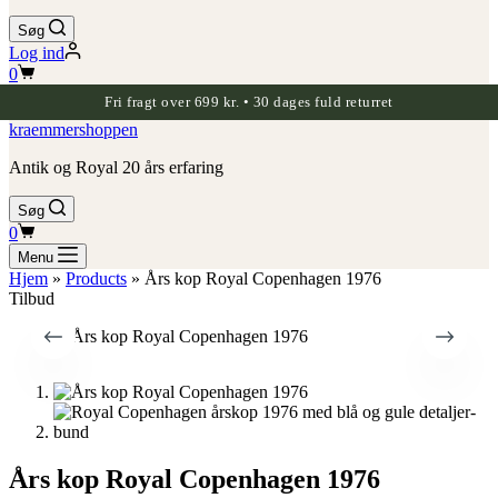
Søg
Log ind
Indkøbskurv
0
Fri fragt over 699 kr. • 30 dages fuld returret
kraemmershoppen
Antik og Royal 20 års erfaring
Søg
Indkøbskurv
0
Menu
Hjem
»
Products
»
Års kop Royal Copenhagen 1976
Tilbud
Års kop Royal Copenhagen 1976