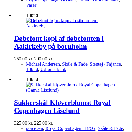
pris
pris
Vaser
var:
er:
Tilbud
900,00 kr..
500,00 kr..
Døbefont kopi af døbefonten i
Aakirkeby på bornholm
Den
Den
250,00
kr.
200,00
kr.
oprindelige
aktuelle
Michael Andersen
,
Skåle & Fade
,
Stentøj / Fajance
,
pris
pris
Tilbud
,
Udforsk butik
var:
er:
Tilbud
250,00 kr..
200,00 kr..
Sukkerskål Kløverblomst Royal
Copenhagen Liselund
Den
Den
325,00
kr.
225,00
kr.
oprindelige
aktuelle
porcelæn
,
Royal Copenhagen - B&G
,
Skåle & Fade
,