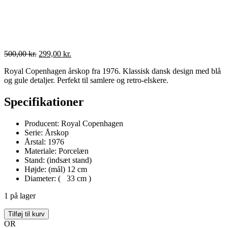
Den
Den
500,00
kr.
299,00
kr.
oprindelige
aktuelle
Royal Copenhagen årskop fra 1976. Klassisk dansk design med blå
pris
pris
og gule detaljer. Perfekt til samlere og retro‑elskere.
var:
er:
500,00 kr..
299,00 kr..
Specifikationer
Producent: Royal Copenhagen
Serie: Årskop
Årstal: 1976
Materiale: Porcelæn
Stand: (indsæt stand)
Højde: (mål) 12 cm
Diameter: ( 33 cm )
1 på lager
Års
Tilføj til kurv
kop
OR