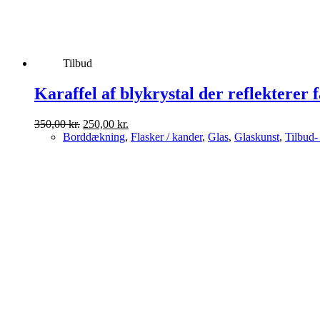
Tilbud
Karaffel af blykrystal der reflekterer
Den
Den
350,00
kr.
250,00
kr.
oprindelige
aktuelle
Borddækning
,
Flasker / kander
,
Glas
,
Glaskunst
,
Tilbud-
pris
pris
var:
er:
350,00 kr..
250,00 kr..