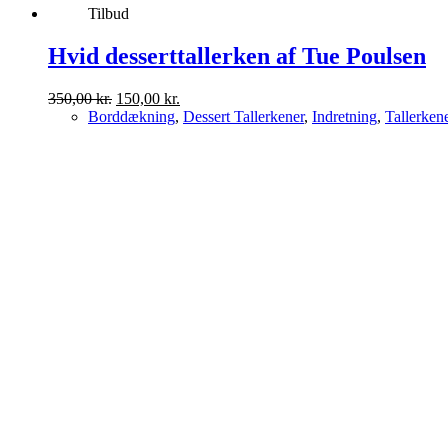
Tilbud
Hvid desserttallerken af Tue Poulsen
Den
Den
350,00
kr.
150,00
kr.
oprindelige
aktuelle
Borddækning
,
Dessert Tallerkener
,
Indretning
,
Tallerken
pris
pris
var:
er:
350,00 kr..
150,00 kr..