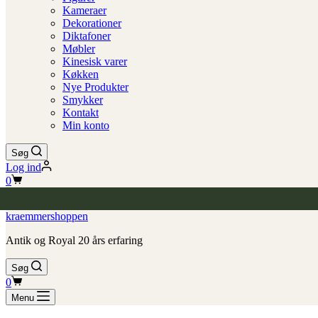
Kameraer
Dekorationer
Diktafoner
Møbler
Kinesisk varer
Køkken
Nye Produkter
Smykker
Kontakt
Min konto
Søg
Log ind
Indkøbskurv
0
kraemmershoppen
Antik og Royal 20 års erfaring
Søg
Indkøbskurv
0
Menu