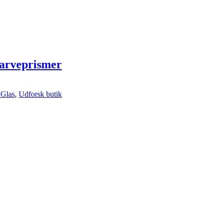
 farveprismer
 Glas
,
Udforsk butik