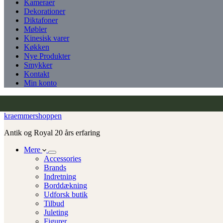
Kameraer
Dekorationer
Diktafoner
Møbler
Kinesisk varer
Køkken
Nye Produkter
Smykker
Kontakt
Min konto
kraemmershoppen
Antik og Royal 20 års erfaring
Mere
Accessories
Brands
Indretning
Borddækning
Udforsk butik
Tilbud
Juleting
Figurer