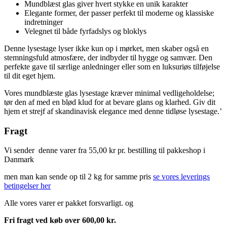
Mundblæst glas giver hvert stykke en unik karakter
Elegante former, der passer perfekt til moderne og klassiske
indretninger
Velegnet til både fyrfadslys og bloklys
Denne lysestage lyser ikke kun op i mørket, men skaber også en
stemningsfuld atmosfære, der indbyder til hygge og samvær. Den
perfekte gave til særlige anledninger eller som en luksuriøs tilføjelse
til dit eget hjem.
Vores mundblæste glas lysestage kræver minimal vedligeholdelse;
tør den af med en blød klud for at bevare glans og klarhed. Giv dit
hjem et strejf af skandinavisk elegance med denne tidløse lysestage.’
Fragt
Vi sender denne varer fra 55,00 kr pr. bestilling til pakkeshop i
Danmark
men man kan sende op til 2 kg for samme pris
se vores leverings
betingelser her
Alle vores varer er pakket forsvarligt. og
Fri fragt ved køb over 600,00 kr.