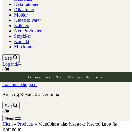
Dekorationer
Diktafoner
Møbler
Kinesisk varer
Køkken
Nye Produkter
Smykker
Kontakt
Min konto
Søg
Log ind
Indkøbskurv
0
Fri fragt over 699 kr. • 30 dages fuld returret
kraemmershoppen
Antik og Royal 20 års erfaring
Søg
Indkøbskurv
0
Menu
Hjem
»
Products
»
Mundblæst glas lysestage lyserød knop fra
Bornholm