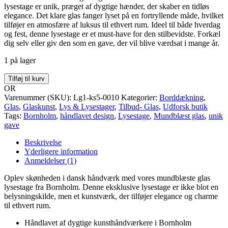
lysestage er unik, præget af dygtige hænder, der skaber en tidløs
elegance. Det klare glas fanger lyset på en fortryllende måde, hvilket
tilføjer en atmosfære af luksus til ethvert rum. Ideel til både hverdag
og fest, denne lysestage er et must-have for den stilbevidste. Forkæl
dig selv eller giv den som en gave, der vil blive værdsat i mange år.
1 på lager
Mundblæst
Tilføj til kurv
glas
OR
lysestage
Varenummer (SKU):
Lg1-ks5-0010
Kategorier:
Borddækning
,
lyserød
Glas
,
Glaskunst
,
Lys & Lysestager
,
Tilbud- Glas
,
Udforsk butik
knop
Tags:
Bornholm
,
håndlavet design
,
Lysestage
,
Mundblæst glas
,
unik
fra
gave
Bornholm
antal
Beskrivelse
Yderligere information
Anmeldelser (1)
Oplev skønheden i dansk håndværk med vores mundblæste glas
lysestage fra Bornholm. Denne eksklusive lysestage er ikke blot en
belysningskilde, men et kunstværk, der tilføjer elegance og charme
til ethvert rum.
Håndlavet af dygtige kunsthåndværkere i Bornholm