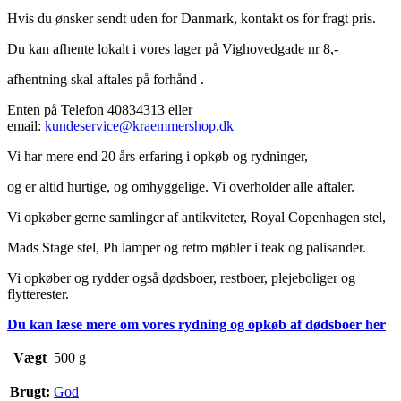
Hvis du ønsker sendt uden for Danmark, kontakt os for fragt pris.
Du kan afhente lokalt i vores lager på Vighovedgade nr 8,-
afhentning skal aftales på forhånd .
Enten på Telefon 40834313 eller
email:
kundeservice@kraemmershop.dk
Vi har mere end 20 års erfaring i opkøb og rydninger,
og er altid hurtige, og omhyggelige. Vi overholder alle aftaler.
Vi opkøber gerne samlinger af antikviteter, Royal Copenhagen stel,
Mads Stage stel, Ph lamper og retro møbler i teak og palisander.
Vi opkøber og rydder også dødsboer, restboer, plejeboliger og
flytterester.
Du kan læse mere om vores rydning og opkøb af dødsboer her
Vægt
500 g
Brugt:
God