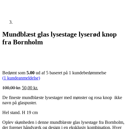
Mundblæst glas lysestage lyserød knop
fra Bornholm
Bedømt som
5.00
ud af 5 baseret på
1
kundebedømmelse
(
1
kundeanmeldelse)
Den
Den
100,00
kr.
50,00
kr.
oprindelige
aktuelle
De fineste mundblæste lysestager med mønster og rosa knop ikke
pris
pris
navn på glaspuster.
var:
er:
100,00 kr..
50,00 kr..
Hel stand. H 19 cm
Oplev skønheden i denne mundblæste glas lysestage fra Bornholm,
der forener håndværk og design i en eksklusiv kombination. Hver