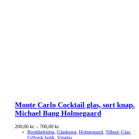
Monte Carlo Cocktail glas, sort knap.
Michael Bang Holmegaard
Prisinterval:
200,00
kr.
–
700,00
kr.
200,00 kr.
Borddækning
,
Glaskunst
,
Holmegaard
,
Tilbud- Glas
,
til
Udforsk butik
,
Vinglas