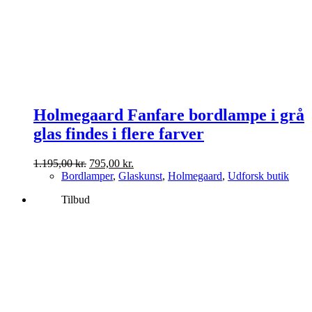
Holmegaard Fanfare bordlampe i grå
glas findes i flere farver
Den
Den
1.195,00
kr.
795,00
kr.
oprindelige
aktuelle
Bordlamper
,
Glaskunst
,
Holmegaard
,
Udforsk butik
pris
pris
Tilbud
var:
er:
1.195,00 kr..
795,00 kr..