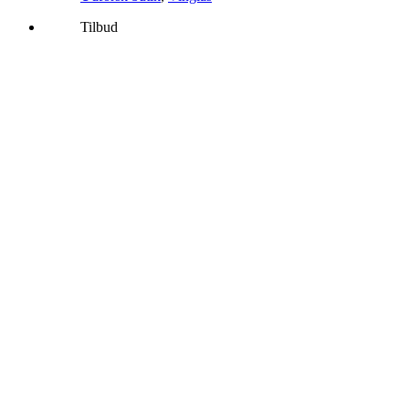
700,00 kr.
Tilbud