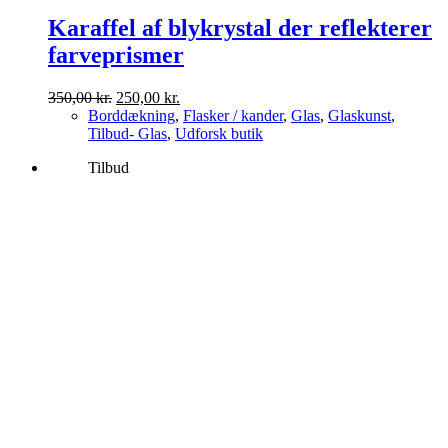
Karaffel af blykrystal der reflekterer
farveprismer
Den
Den
350,00
kr.
250,00
kr.
oprindelige
aktuelle
Borddækning
,
Flasker / kander
,
Glas
,
Glaskunst
,
pris
pris
Tilbud- Glas
,
Udforsk butik
var:
er:
Tilbud
350,00 kr..
250,00 kr..