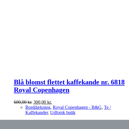
Blå blomst flettet kaffekande nr. 6818
Royal Copenhagen
Den
Den
600,00
kr.
300,00
kr.
oprindelige
aktuelle
Borddækning
,
Royal Copenhagen - B&G
,
Te /
pris
pris
Kaffekander
,
Udforsk butik
var:
er:
600,00 kr..
300,00 kr..