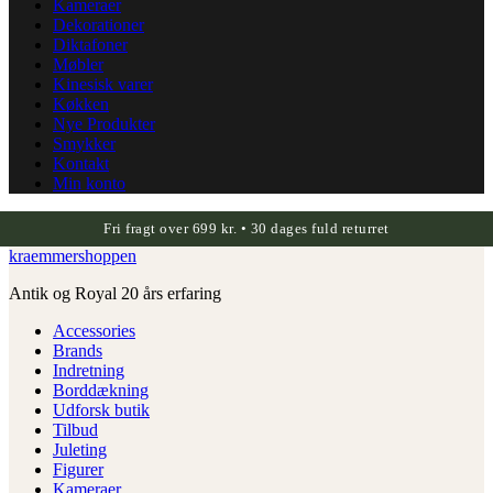
Kameraer
Dekorationer
Diktafoner
Møbler
Kinesisk varer
Køkken
Nye Produkter
Smykker
Kontakt
Min konto
Fri fragt over 699 kr. • 30 dages fuld returret
kraemmershoppen
Antik og Royal 20 års erfaring
Accessories
Brands
Indretning
Borddækning
Udforsk butik
Tilbud
Juleting
Figurer
Kameraer