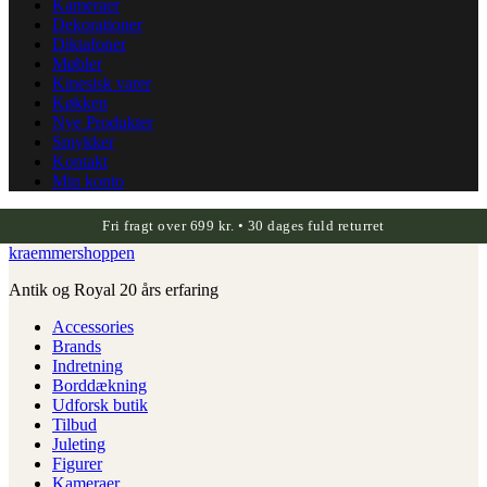
Kameraer
Dekorationer
Diktafoner
Møbler
Kinesisk varer
Køkken
Nye Produkter
Smykker
Kontakt
Min konto
Fri fragt over 699 kr. • 30 dages fuld returret
kraemmershoppen
Antik og Royal 20 års erfaring
Accessories
Brands
Indretning
Borddækning
Udforsk butik
Tilbud
Juleting
Figurer
Kameraer