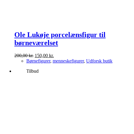
Ole Lukøje porcelænsfigur til
børneværelset
Den
Den
200,00
kr.
150,00
kr.
oprindelige
aktuelle
Børnefigurer
,
menneskefigurer
,
Udforsk butik
pris
pris
Tilbud
var:
er:
200,00 kr..
150,00 kr..