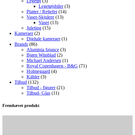
3
varer
Legetøj
3
varer
3
Legetøjsbiler
3
14
varer
Platter / Reliefer
14
13
varer
Vaser-Skjulere
13
13
varer
Vaser
13
15
varer
Juleting
15
2
varer
Kameraer
2
varer
1
Digitale kameraer
1
86
vare
Brands
86
varer
3
Aluminia fajance
3
2
varer
Bjørn Wiinblad
2
varer
1
Michael Andersen
1
vare
71
Royal Copenhagen - B&G
71
4
varer
Holmegaard
4
3
varer
Kähler
3
132
varer
Tilbud
132
varer
21
Tilbud - figurer
21
11
varer
Tilbud- Glas
11
varer
Fremhævet produkt