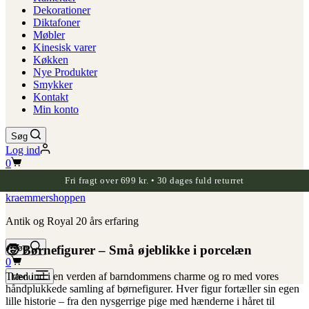
Dekorationer
Diktafoner
Møbler
Kinesisk varer
Køkken
Nye Produkter
Smykker
Kontakt
Min konto
Søg
Log ind
Indkøbskurv
0
Fri fragt over 699 kr. • 30 dages fuld returret
kraemmershoppen
Antik og Royal 20 års erfaring
🧒 Børnefigurer – Små øjeblikke i porcelæn
Søg
Indkøbskurv
0
Træd ind i en verden af barndommens charme og ro med vores
Menu
håndplukkede samling af børnefigurer. Hver figur fortæller sin egen
lille historie – fra den nysgerrige pige med hænderne i håret til