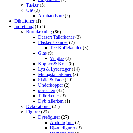
3
vare
Tasker
3
2
varer
Ure
2
varer
2
Armbåndsure
2
1
varer
Diktafoner
1
vare
167
Indretning
167
varer
86
Borddækning
86
varer
3
Dessert Tallerkener
3
7
varer
Flasker / kander
7
varer
3
Te / Kaffekander
3
9
varer
Glas
9
varer
2
Vinglas
2
varer
8
Kopper & Krus
8
varer
14
Lys & Lysestager
14
3
varer
Midagstallerkener
3
29
varer
Skåle & Fade
29
2
varer
Underkopper
2
32
varer
porcelæn
32
varer
3
Tallerkener
3
varer
1
Dyb tallerken
1
21
vare
Dekorationer
21
29
varer
Figurer
29
varer
27
Dyrefigurer
27
varer
2
Ande figurer
2
varer
3
Bjørnefigurer
3
4
varer