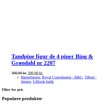
Tandpine figur de 4 piner Bing &
Grøndahl nr 2207
Den
Den
300,00
kr.
200,00
kr.
oprindelige
aktuelle
Børnefigurer
,
Royal Copenhagen - B&G
,
Tilbud -
pris
pris
figurer
,
Udforsk butik
var:
er:
Filter for pris
300,00 kr..
200,00 kr..
Populære produkter