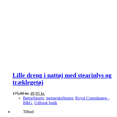
Lille dreng i nattøj med stearinlys og
træklegetøj
Den
Den
175,00
kr.
49,95
kr.
oprindelige
aktuelle
Børnefigurer
,
menneskefigurer
,
Royal Copenhagen -
pris
pris
B&G
,
Udforsk butik
var:
er:
Tilbud
175,00 kr..
49,95 kr..