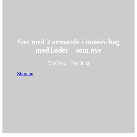
Sæt med 2 armstole i massiv bøg
med læder – som nye
Prisinterval:
750,00
kr.
–
799,00
kr.
750,00 kr.
Shop nu
til
799,00 kr.