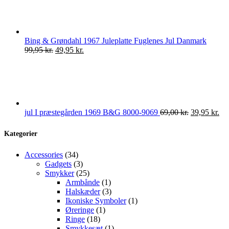
var:
er:
659,00 kr..
450,00 kr..
Bing & Grøndahl 1967 Juleplatte Fuglenes Jul Danmark
Den
Den
99,95
kr.
49,95
kr.
oprindelige
aktuelle
pris
pris
var:
er:
99,95 kr..
49,95 kr..
Den
De
jul I præstegården 1969 B&G 8000-9069
69,00
kr.
39,95
kr.
oprindelige
akt
pris
pri
Kategorier
var:
er:
69,00 kr..
39,
34
Accessories
34
varer
3
Gadgets
3
varer
25
Smykker
25
varer
1
Armbånde
1
vare
3
Halskæder
3
varer
1
Ikoniske Symboler
1
1
vare
Øreringe
1
18
vare
Ringe
18
varer
1
Smykkesæt
1