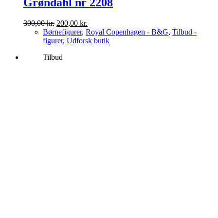
Grøndahl nr 2208
Den
Den
300,00
kr.
200,00
kr.
oprindelige
aktuelle
Børnefigurer
,
Royal Copenhagen - B&G
,
Tilbud -
pris
pris
figurer
,
Udforsk butik
var:
er:
Tilbud
300,00 kr..
200,00 kr..