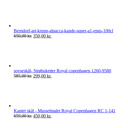
Berndorf-art-krupp-alpacca-kande-super-a1-epns-100cl
Den
Den
650,00
kr.
350,00
kr.
oprindelige
aktuelle
pris
pris
var:
er:
650,00 kr..
350,00 kr..
sovseskål- Strøbuketter Royal copenhagen 1260-9580
Den
Den
585,00
kr.
299,00
kr.
oprindelige
aktuelle
pris
pris
var:
er:
585,00 kr..
299,00 kr..
Kantet skål - Musselmalet Royal Copenhagen RC 1-141
Den
Den
659,00
kr.
450,00
kr.
oprindelige
aktuelle
pris
pris