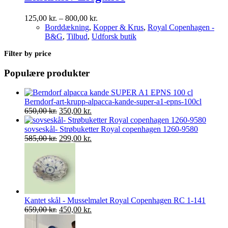
Prisinterval:
125,00
kr.
–
800,00
kr.
125,00 kr.
Borddækning
,
Kopper & Krus
,
Royal Copenhagen -
til
B&G
,
Tilbud
,
Udforsk butik
800,00 kr.
Filter by price
Populære produkter
Berndorf-art-krupp-alpacca-kande-super-a1-epns-100cl
Den
Den
650,00
kr.
350,00
kr.
oprindelige
aktuelle
pris
pris
sovseskål- Strøbuketter Royal copenhagen 1260-9580
var:
Den
er:
Den
585,00
kr.
299,00
kr.
650,00 kr..
oprindelige
350,00 kr..
aktuelle
pris
pris
var:
er:
585,00 kr..
299,00 kr..
Kantet skål - Musselmalet Royal Copenhagen RC 1-141
Den
Den
659,00
kr.
450,00
kr.
oprindelige
aktuelle
pris
pris