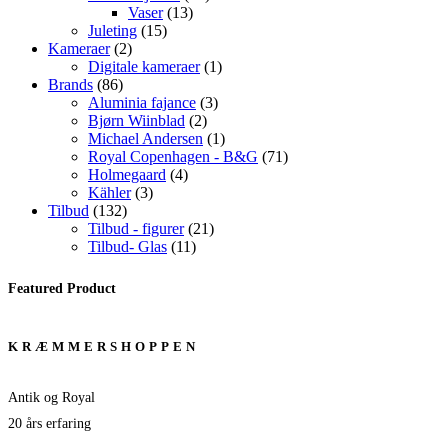
13
varer
Vaser
13
15
varer
Juleting
15
2
varer
Kameraer
2
varer
1
Digitale kameraer
1
86
vare
Brands
86
varer
3
Aluminia fajance
3
2
varer
Bjørn Wiinblad
2
varer
1
Michael Andersen
1
vare
71
Royal Copenhagen - B&G
71
4
varer
Holmegaard
4
3
varer
Kähler
3
132
varer
Tilbud
132
varer
21
Tilbud - figurer
21
11
varer
Tilbud- Glas
11
varer
Featured Product
KRÆMMERSHOPPEN
Antik og Royal
20 års erfaring