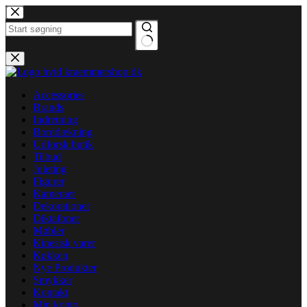
Fortsæt
til
indhold
Ingen
resultater
Accessories
Brands
Indretning
Borddækning
Udforsk butik
Tilbud
Juleting
Figurer
Kameraer
Dekorationer
Diktafoner
Møbler
Kinesisk varer
Køkken
Nye Produkter
Smykker
Kontakt
Min konto