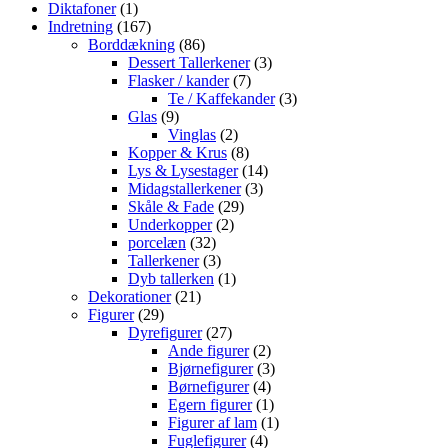
1
varer
Diktafoner
1
vare
167
Indretning
167
varer
86
Borddækning
86
varer
3
Dessert Tallerkener
3
7
varer
Flasker / kander
7
varer
3
Te / Kaffekander
3
9
varer
Glas
9
varer
2
Vinglas
2
varer
8
Kopper & Krus
8
varer
14
Lys & Lysestager
14
3
varer
Midagstallerkener
3
29
varer
Skåle & Fade
29
2
varer
Underkopper
2
32
varer
porcelæn
32
varer
3
Tallerkener
3
varer
1
Dyb tallerken
1
21
vare
Dekorationer
21
29
varer
Figurer
29
varer
27
Dyrefigurer
27
varer
2
Ande figurer
2
varer
3
Bjørnefigurer
3
4
varer
Børnefigurer
4
varer
1
Egern figurer
1
vare
1
Figurer af lam
1
4
vare
Fuglefigurer
4