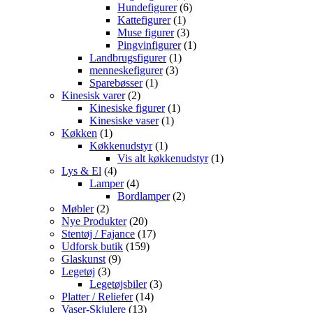
varer
6
Hundefigurer
6
1
varer
Kattefigurer
1
vare
3
Muse figurer
3
varer
1
Pingvinfigurer
1
1
vare
Landbrugsfigurer
1
3
vare
menneskefigurer
3
1
varer
Sparebøsser
1
2
vare
Kinesisk varer
2
varer
1
Kinesiske figurer
1
1
vare
Kinesiske vaser
1
1
vare
Køkken
1
vare
1
Køkkenudstyr
1
vare
1
Vis alt køkkenudstyr
1
4
vare
Lys & El
4
varer
4
Lamper
4
varer
2
Bordlamper
2
2
varer
Møbler
2
varer
20
Nye Produkter
20
varer
17
Stentøj / Fajance
17
159
varer
Udforsk butik
159
9
varer
Glaskunst
9
3
varer
Legetøj
3
varer
3
Legetøjsbiler
3
14
varer
Platter / Reliefer
14
13
varer
Vaser-Skjulere
13