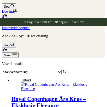
Søg
Log ind
Indkøbskurv
0
Fri fragt over 699 kr. • 30 dages fuld returret
kraemmershoppen
Antik og Royal 20 års erfaring
Søg
Indkøbskurv
0
Menu
Viser 1 resultat
Tilbud
Royal Copenhagen Års Krus –
Eksklusiv Elegance