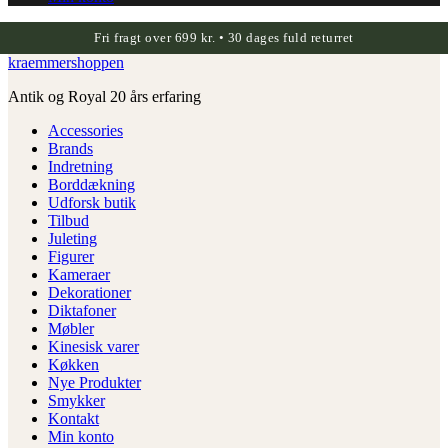
Fri fragt over 699 kr. • 30 dages fuld returret
kraemmershoppen
Antik og Royal 20 års erfaring
Accessories
Brands
Indretning
Borddækning
Udforsk butik
Tilbud
Juleting
Figurer
Kameraer
Dekorationer
Diktafoner
Møbler
Kinesisk varer
Køkken
Nye Produkter
Smykker
Kontakt
Min konto