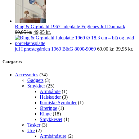
var:
er:
659,00 kr..
450,00 kr..
Bing & Grøndahl 1967 Juleplatte Fuglenes Jul Danmark
Den
Den
99,95
kr.
49,95
kr.
oprindelige
aktuelle
pris
pris
var:
er:
Den
De
jul I præstegården 1969 B&G 8000-9069
69,00
kr.
39,95
kr.
99,95 kr..
49,95 kr..
oprindelige
akt
pris
pri
Categories
var:
er:
69,00 kr..
39,
34
Accessories
34
varer
3
Gadgets
3
varer
25
Smykker
25
varer
1
Armbånde
1
vare
3
Halskæder
3
varer
1
Ikoniske Symboler
1
1
vare
Øreringe
1
18
vare
Ringe
18
varer
1
Smykkesæt
1
3
vare
Tasker
3
2
varer
Ure
2
varer
2
Armbåndsure
2