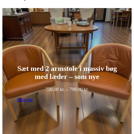
Sæt med 2 armstole i massiv bøg
med læder – som nye
Prisinterval:
750,00
kr.
–
799,00
kr.
750,00 kr.
Shop nu
til
799,00 kr.