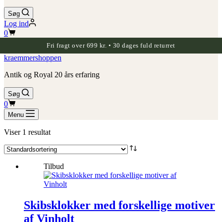
Søg
Log ind
Indkøbskurv
0
Fri fragt over 699 kr. • 30 dages fuld returret
kraemmershoppen
Antik og Royal 20 års erfaring
Søg
Indkøbskurv
0
Menu
Viser 1 resultat
Tilbud
Skibsklokker med forskellige motiver
af Vinholt