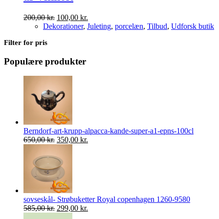
Den
Den
200,00
kr.
100,00
kr.
oprindelige
aktuelle
Dekorationer
,
Juleting
,
porcelæn
,
Tilbud
,
Udforsk butik
pris
pris
Filter for pris
var:
er:
200,00 kr..
100,00 kr..
Populære produkter
Berndorf-art-krupp-alpacca-kande-super-a1-epns-100cl
Den
Den
650,00
kr.
350,00
kr.
oprindelige
aktuelle
pris
pris
var:
er:
650,00 kr..
350,00 kr..
sovseskål- Strøbuketter Royal copenhagen 1260-9580
Den
Den
585,00
kr.
299,00
kr.
oprindelige
aktuelle