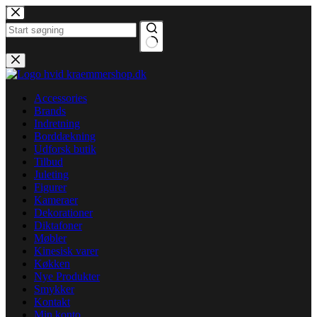
Fortsæt
til
indhold
Ingen
resultater
Accessories
Brands
Indretning
Borddækning
Udforsk butik
Tilbud
Juleting
Figurer
Kameraer
Dekorationer
Diktafoner
Møbler
Kinesisk varer
Køkken
Nye Produkter
Smykker
Kontakt
Min konto