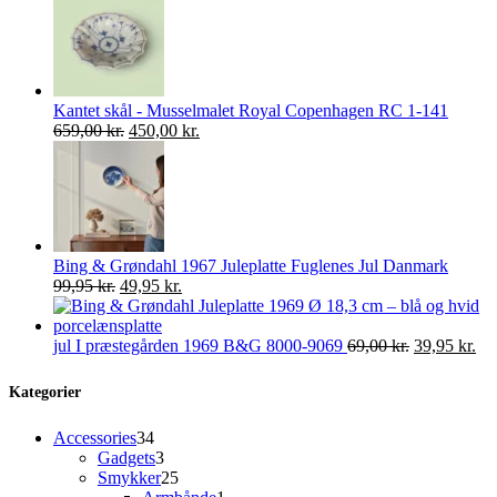
pris
pris
var:
er:
585,00 kr..
299,00 kr..
Kantet skål - Musselmalet Royal Copenhagen RC 1-141
Den
Den
659,00
kr.
450,00
kr.
oprindelige
aktuelle
pris
pris
var:
er:
659,00 kr..
450,00 kr..
Bing & Grøndahl 1967 Juleplatte Fuglenes Jul Danmark
Den
Den
99,95
kr.
49,95
kr.
oprindelige
aktuelle
pris
pris
var:
er:
Den
De
jul I præstegården 1969 B&G 8000-9069
69,00
kr.
39,95
kr.
99,95 kr..
49,95 kr..
oprindelige
akt
pris
pri
Kategorier
var:
er:
69,00 kr..
39,
34
Accessories
34
varer
3
Gadgets
3
varer
25
Smykker
25
varer
1