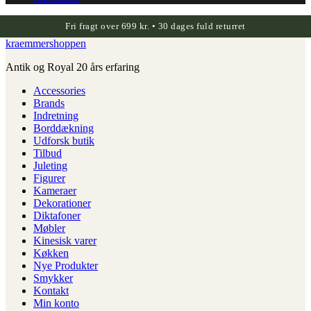
Fri fragt over 699 kr. • 30 dages fuld returret
kraemmershoppen
Antik og Royal 20 års erfaring
Accessories
Brands
Indretning
Borddækning
Udforsk butik
Tilbud
Juleting
Figurer
Kameraer
Dekorationer
Diktafoner
Møbler
Kinesisk varer
Køkken
Nye Produkter
Smykker
Kontakt
Min konto