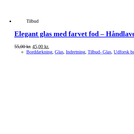
Tilbud
Elegant glas med farvet fod – Håndlave
Den
Den
55,00
kr.
45,00
kr.
oprindelige
aktuelle
Borddækning
,
Glas
,
Indretning
,
Tilbud- Glas
,
Udforsk bu
pris
pris
var:
er:
55,00 kr..
45,00 kr..