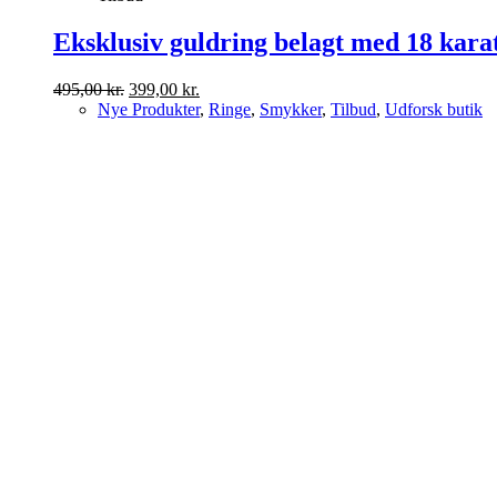
Eksklusiv guldring belagt med 18 kara
Den
Den
495,00
kr.
399,00
kr.
oprindelige
aktuelle
Nye Produkter
,
Ringe
,
Smykker
,
Tilbud
,
Udforsk butik
pris
pris
var:
er:
495,00 kr..
399,00 kr..