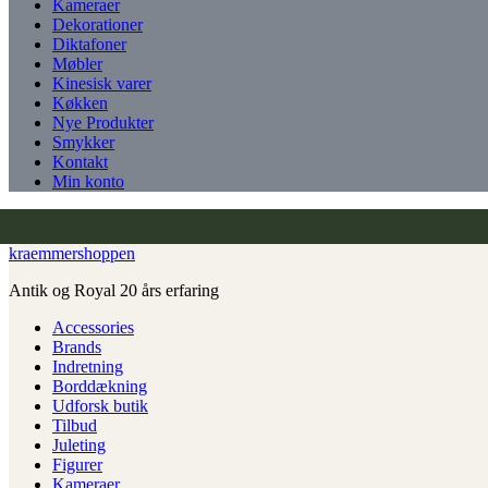
Kameraer
Dekorationer
Diktafoner
Møbler
Kinesisk varer
Køkken
Nye Produkter
Smykker
Kontakt
Min konto
kraemmershoppen
Antik og Royal 20 års erfaring
Accessories
Brands
Indretning
Borddækning
Udforsk butik
Tilbud
Juleting
Figurer
Kameraer