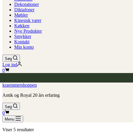
Dekorationer
Diktafoner
Møbler
Kinesisk varer
Køkken
Nye Produkter
Smykker
Kontakt
Min konto
Søg
Log ind
Indkøbskurv
0
kraemmershoppen
Antik og Royal 20 års erfaring
Søg
Indkøbskurv
0
Menu
Viser 5 resultater