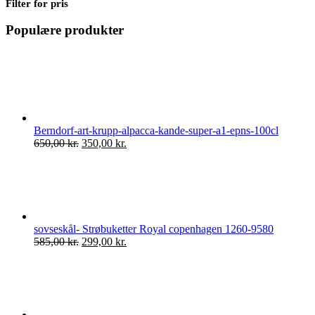
Filter for pris
Populære produkter
Berndorf-art-krupp-alpacca-kande-super-a1-epns-100cl
Den
Den
650,00
kr.
350,00
kr.
oprindelige
aktuelle
pris
pris
var:
er:
650,00 kr..
350,00 kr..
sovseskål- Strøbuketter Royal copenhagen 1260-9580
Den
Den
585,00
kr.
299,00
kr.
oprindelige
aktuelle
pris
pris
var:
er:
585,00 kr..
299,00 kr..