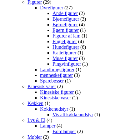
29
varer
Figurer
29
varer
27
Dyrefigurer
27
varer
2
Ande figurer
2
varer
3
Bjørnefigurer
3
4
varer
Børnefigurer
4
varer
1
Egern figurer
1
vare
1
Figurer af lam
1
4
vare
Fuglefigurer
4
varer
6
Hundefigurer
6
1
varer
Kattefigurer
1
vare
3
Muse figurer
3
varer
1
Pingvinfigurer
1
1
vare
Landbrugsfigurer
1
3
vare
menneskefigurer
3
1
varer
Sparebøsser
1
2
vare
Kinesisk varer
2
varer
1
Kinesiske figurer
1
1
vare
Kinesiske vaser
1
1
vare
Køkken
1
vare
1
Køkkenudstyr
1
vare
1
Vis alt køkkenudstyr
1
4
vare
Lys & El
4
varer
4
Lamper
4
varer
2
Bordlamper
2
2
varer
Møbler
2