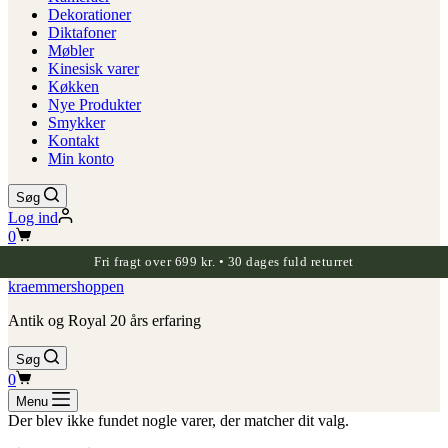
Dekorationer
Diktafoner
Møbler
Kinesisk varer
Køkken
Nye Produkter
Smykker
Kontakt
Min konto
Søg
Log ind
Indkøbskurv
0
Fri fragt over 699 kr. • 30 dages fuld returret
kraemmershoppen
Antik og Royal 20 års erfaring
Søg
Indkøbskurv
0
Menu
Der blev ikke fundet nogle varer, der matcher dit valg.