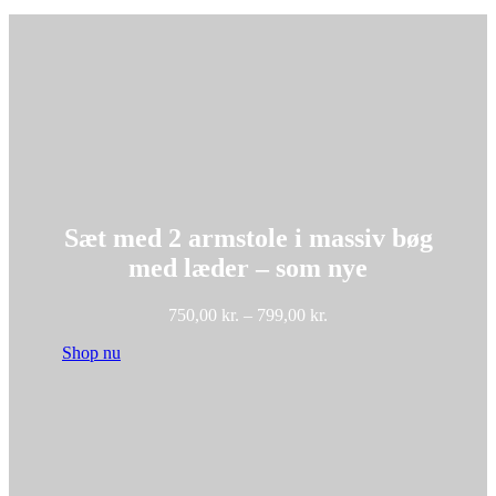
Sæt med 2 armstole i massiv bøg
med læder – som nye
Prisinterval:
750,00
kr.
–
799,00
kr.
750,00 kr.
Shop nu
til
799,00 kr.