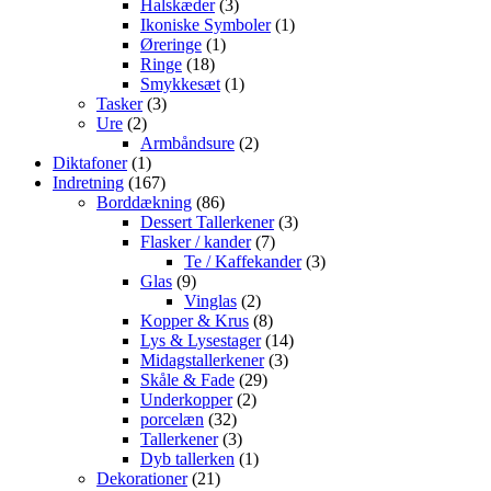
vare
3
Halskæder
3
varer
1
Ikoniske Symboler
1
1
vare
Øreringe
1
18
vare
Ringe
18
varer
1
Smykkesæt
1
3
vare
Tasker
3
2
varer
Ure
2
varer
2
Armbåndsure
2
1
varer
Diktafoner
1
vare
167
Indretning
167
varer
86
Borddækning
86
varer
3
Dessert Tallerkener
3
7
varer
Flasker / kander
7
varer
3
Te / Kaffekander
3
9
varer
Glas
9
varer
2
Vinglas
2
varer
8
Kopper & Krus
8
varer
14
Lys & Lysestager
14
3
varer
Midagstallerkener
3
29
varer
Skåle & Fade
29
2
varer
Underkopper
2
32
varer
porcelæn
32
varer
3
Tallerkener
3
varer
1
Dyb tallerken
1
21
vare
Dekorationer
21