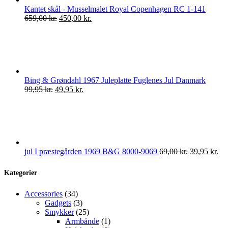
Kantet skål - Musselmalet Royal Copenhagen RC 1-141
Den
Den
659,00
kr.
450,00
kr.
oprindelige
aktuelle
pris
pris
var:
er:
659,00 kr..
450,00 kr..
Bing & Grøndahl 1967 Juleplatte Fuglenes Jul Danmark
Den
Den
99,95
kr.
49,95
kr.
oprindelige
aktuelle
pris
pris
var:
er:
99,95 kr..
49,95 kr..
Den
De
jul I præstegården 1969 B&G 8000-9069
69,00
kr.
39,95
kr.
oprindelige
akt
pris
pri
Kategorier
var:
er:
69,00 kr..
39,
34
Accessories
34
varer
3
Gadgets
3
varer
25
Smykker
25
varer
1
Armbånde
1