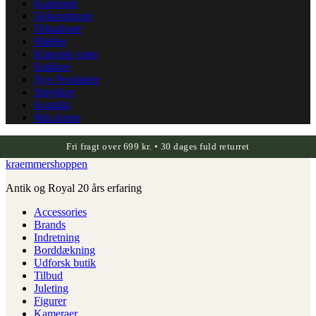
Kameraer
Dekorationer
Diktafoner
Møbler
Kinesisk varer
Køkken
Nye Produkter
Smykker
Kontakt
Min konto
Fri fragt over 699 kr. • 30 dages fuld returret
kraemmershoppen
Antik og Royal 20 års erfaring
Accessories
Brands
Indretning
Borddækning
Udforsk butik
Tilbud
Juleting
Figurer
Kameraer