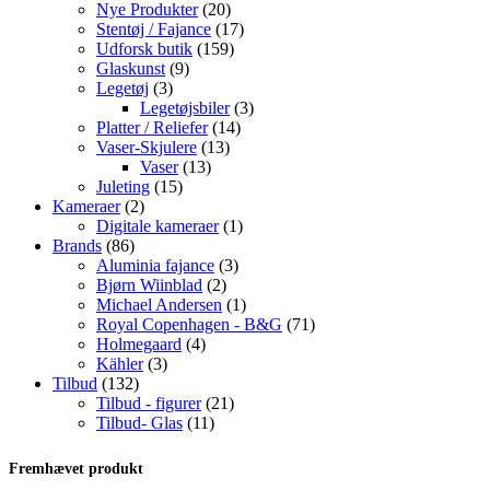
varer
20
Nye Produkter
20
varer
17
Stentøj / Fajance
17
159
varer
Udforsk butik
159
9
varer
Glaskunst
9
3
varer
Legetøj
3
varer
3
Legetøjsbiler
3
14
varer
Platter / Reliefer
14
13
varer
Vaser-Skjulere
13
13
varer
Vaser
13
15
varer
Juleting
15
2
varer
Kameraer
2
varer
1
Digitale kameraer
1
86
vare
Brands
86
varer
3
Aluminia fajance
3
2
varer
Bjørn Wiinblad
2
varer
1
Michael Andersen
1
vare
71
Royal Copenhagen - B&G
71
4
varer
Holmegaard
4
3
varer
Kähler
3
132
varer
Tilbud
132
varer
21
Tilbud - figurer
21
11
varer
Tilbud- Glas
11
varer
Fremhævet produkt