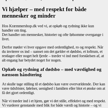
Vi hjælper – med respekt for både
mennesker og minder
Hos Kræmmershop.dk ved vi, at opkøb og rydning ikke kun
handler om ting.
Det handler om mennesker, historier og ofte følsomme overgange i
livet.
Derfor møder vi hver opgave med ordentlighed, ro og respekt. Når
du inviterer os ind – uanset om det gælder et dødsbo, et loftrum, et
restlager eller noget helt fjerde – træder vi ind med forståelsen af, at
alt engang har betydet noget for nogen.
Opkøb og rydning af dødsbo – med værdighed og
nænsom håndtering
At skulle tage stilling til et dødsbo kan være overvældende. Der kan
være tidsfrister, følelser, uenighed i familien eller blot et ønske om at
få det gjort ordentligt.
Når vi træder ind i et hjem, gør vi det stille, effektivt og med respekt.
Vi vurderer genstande med blik for både værdi og historie – og vi