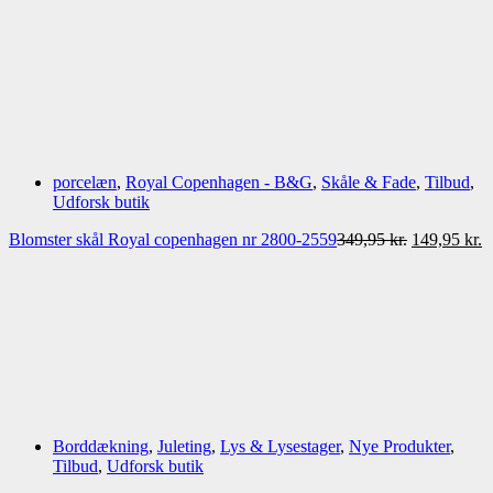
pris
pris
var:
er:
100,00 kr..
50,00 kr..
porcelæn
,
Royal Copenhagen - B&G
,
Skåle & Fade
,
Tilbud
,
Udforsk butik
Den
D
Blomster skål Royal copenhagen nr 2800-2559
349,95
kr.
149,95
kr.
oprindelige
a
pris
p
var:
er
349,95 kr..
1
Borddækning
,
Juleting
,
Lys & Lysestager
,
Nye Produkter
,
Tilbud
,
Udforsk butik