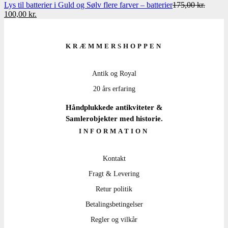
Lys til batterier i Guld og Sølv flere farver – batterier
175,00
kr.
Den
Den
100,00
kr.
oprindelige
aktuelle
pris
pris
var:
er:
KRÆMMERSHOPPEN
175,00 kr..
100,00 kr..
Antik og Royal
20 års erfaring
Håndplukkede antikviteter &
Samlerobjekter med historie.
INFORMATION
Kontakt
Fragt & Levering
Retur politik
Betalingsbetingelser
Regler og vilkår