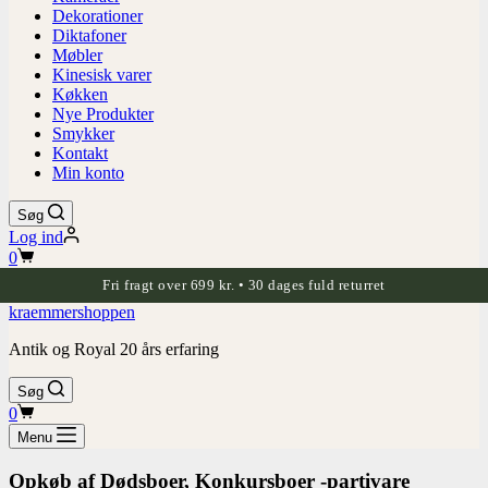
Dekorationer
Diktafoner
Møbler
Kinesisk varer
Køkken
Nye Produkter
Smykker
Kontakt
Min konto
Søg
Log ind
Indkøbskurv
0
Fri fragt over 699 kr. • 30 dages fuld returret
kraemmershoppen
Antik og Royal 20 års erfaring
Søg
Indkøbskurv
0
Menu
Opkøb af Dødsboer, Konkursboer -partivare