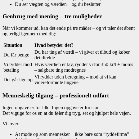
Du ser vægten og værdien – og du beslutter
Genbrug med mening – tre muligheder
Når vi kommer ud, kan det ende på tre måder – og vi taler det åbent
og ærligt igennem med dig:
Situation
Hvad betyder det?
Du har ting af værdi – vi giver et tilbud og køber
Du får penge
det direkte
Vi rydder mod
Hvis værdien er lav, rydder vi for 350 kr/t + moms
betaling
– salgbare ting modregnes
Vi rydder uden beregning – mod at vi kan
Det går lige op
videreformidle tingene
Menneskelig tilgang – professionelt udført
Ingen opgave er for lille. Ingen opgave er for stor.
Det vigtige for os er, at du føler dig tryg, set og hjulpet hele vejen.
Vi lover:
At møde op som mennesker – ikke bare som “ryddefirma”