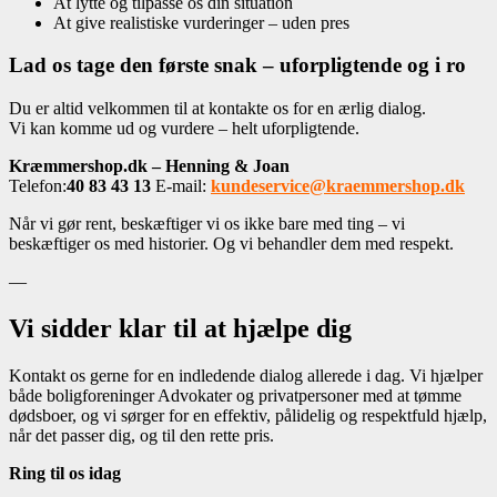
At lytte og tilpasse os din situation
At give realistiske vurderinger – uden pres
Lad os tage den første snak – uforpligtende og i ro
Du er altid velkommen til at kontakte os for en ærlig dialog.
Vi kan komme ud og vurdere – helt uforpligtende.
Kræmmershop.dk – Henning & Joan
Telefon:
40 83 43 13
E-mail:
kundeservice@kraemmershop.dk
Når vi gør rent, beskæftiger vi os ikke bare med ting – vi
beskæftiger os med historier. Og vi behandler dem med respekt.
—
Vi sidder klar til at hjælpe dig
Kontakt os gerne for en indledende dialog allerede i dag. Vi hjælper
både boligforeninger Advokater og privatpersoner med at tømme
dødsboer, og vi sørger for en effektiv, pålidelig og respektfuld hjælp,
når det passer dig, og til den rette pris.
Ring til os idag