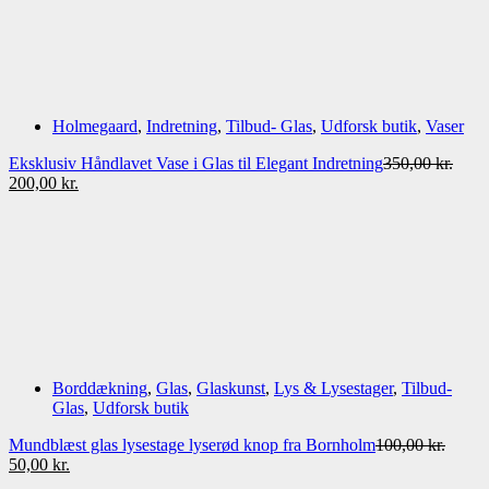
Holmegaard
,
Indretning
,
Tilbud- Glas
,
Udforsk butik
,
Vaser
Eksklusiv Håndlavet Vase i Glas til Elegant Indretning
350,00
kr.
Den
Den
200,00
kr.
oprindelige
aktuelle
pris
pris
var:
er:
350,00 kr..
200,00 kr..
Borddækning
,
Glas
,
Glaskunst
,
Lys & Lysestager
,
Tilbud-
Glas
,
Udforsk butik
Mundblæst glas lysestage lyserød knop fra Bornholm
100,00
kr.
Den
Den
50,00
kr.
oprindelige
aktuelle