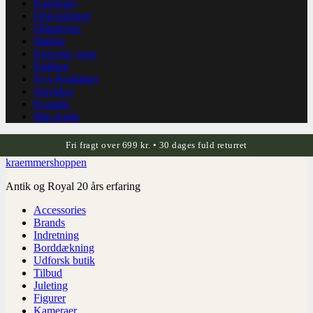
Kameraer
Dekorationer
Diktafoner
Møbler
Kinesisk varer
Køkken
Nye Produkter
Smykker
Kontakt
Min konto
Fri fragt over 699 kr. • 30 dages fuld returret
kraemmershoppen
Antik og Royal 20 års erfaring
Accessories
Brands
Indretning
Borddækning
Udforsk butik
Tilbud
Juleting
Figurer
Kameraer