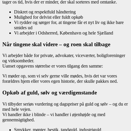
tager os tid, hvis der er minder, der skal sorteres med omtanke.
Diskret og respektfuld håndtering
Mulighed for delvist eller fuldt opkøb
Vi rydder og sørger for, at tingene får et nyt liv og ikke bare
smides ud
Vi arbejder i Odsherred, København og hele Sjælland
Når tingene skal videre – og roen skal tilbage
Vi arbejder både for private, advokater, viceværter, boligforeninger
og virksomheder.
Uanset opgavens størrelse er vores tilgang den samme:
Vi møder op, som vi selv gerne ville mødes, hvis det var vores
forældres hjem eller vores egen historie, der skulle pakkes ned.
Opkøb af guld, sølv og værdigenstande
Vi tilbyder seriøs vurdering og dagspriser på guld og sølv – og du er
med hele vejen.
Vi handler ikke i blinde – vi handler i øjenhøjde og med
gennemsigtighed.
Smykker, mønter, bestik, tandguld, industriguld