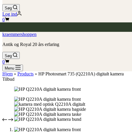
Søg
Log ind
Indkøbskurv
0
kraemmershoppen
Antik og Royal 20 års erfaring
Søg
Indkøbskurv
0
Menu
Hjem
»
Products
»
HP Photosmart 735 (Q2210A) digitalt kamera
Tilbud