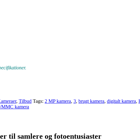
ecifikationer.
ameraer
,
Tilbud
Tags:
2 MP kamera
,
3
,
brugt kamera
,
digitalt kamera
,
/MMC kamera
r til samlere og fotoentusiaster