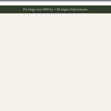
Fri fragt over 699 kr. • 30 dages fuld returret