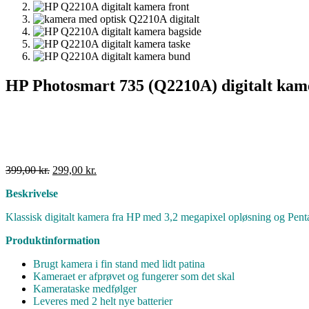
HP Photosmart 735 (Q2210A) digitalt kam
Den
Den
399,00
kr.
299,00
kr.
oprindelige
aktuelle
Beskrivelse
pris
pris
var:
er:
Klassisk digitalt kamera fra HP med 3,2 megapixel opløsning og Pentax
399,00 kr..
299,00 kr..
Produktinformation
Brugt kamera i fin stand med lidt patina
Kameraet er afprøvet og fungerer som det skal
Kamerataske medfølger
Leveres med 2 helt nye batterier