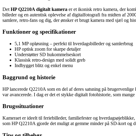
Det
HP Q2210A digitalt kamera
er et ikonisk retro kamera, der kom
billeder og en autentisk oplevelse af digitalfotografi fra midten af 20
samlere, retro‑fans og dig, der ønsker et brugt kamera med sjæl og hist
Funktioner og specifikationer
5,1 MP opløsning – perfekt til hverdagsbilleder og samlerbrug
HP optisk zoom for skarpe detaljer
Understøtter SD hukommelseskort
Klassisk retro‑design med solidt greb
Indbygget blitz og enkel menu
Baggrund og historie
HP lancerede Q2210A som en del af deres satsning på brugervenlige k
var avancerede. I dag er det et stykke digitalt fotohistorie, som mange 
Brugssituationer
Kameraet er ideelt til feriebilleder, familiefester og hverdagsøjeblikke
som HP Q2210A gjorde det muligt at gemme minder på SD‑kort og de
Tips og tilbehør