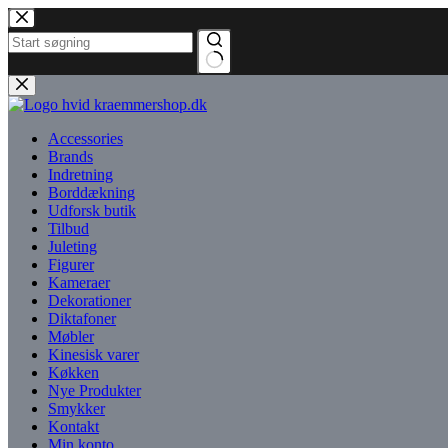
Fortsæt
til
indhold
Ingen
resultater
Accessories
Brands
Indretning
Borddækning
Udforsk butik
Tilbud
Juleting
Figurer
Kameraer
Dekorationer
Diktafoner
Møbler
Kinesisk varer
Køkken
Nye Produkter
Smykker
Kontakt
Min konto