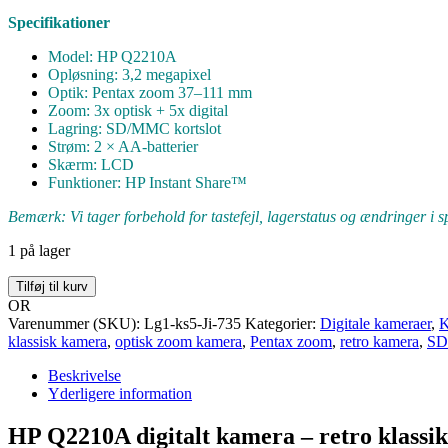
Specifikationer
Model: HP Q2210A
Opløsning: 3,2 megapixel
Optik: Pentax zoom 37–111 mm
Zoom: 3x optisk + 5x digital
Lagring: SD/MMC kortslot
Strøm: 2 × AA-batterier
Skærm: LCD
Funktioner: HP Instant Share™
Bemærk: Vi tager forbehold for tastefejl, lagerstatus og ændringer i sp
1 på lager
HP
Tilføj til kurv
Photosmart
OR
735
Varenummer (SKU):
Lg1-ks5-Ji-735
Kategorier:
Digitale kameraer
,
K
(Q2210A)
klassisk kamera
,
optisk zoom kamera
,
Pentax zoom
,
retro kamera
,
SD
digitalt
kamera
Beskrivelse
antal
Yderligere information
HP Q2210A digitalt kamera – retro klassike