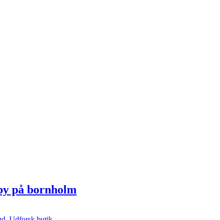
eby på bornholm
ud
,
Udforsk butik