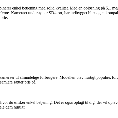
binerer enkel betjening med solid kvalitet. Med en opløsning på 5,1 me
00’erne. Kameraet understøtter SD‑kort, har indbygget blitz og et kompakt
orie.
ameraer til almindelige forbrugere. Modellen blev hurtigt populær, fo
samlere sætter pris på.
, hvor du ønsker enkel betjening. Det er også oplagt til dig, der vil ople
le dem hurtigt.