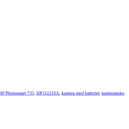
HP Photosmart 735
,
HP Q2210A
,
kamera med batterier
,
kamerataske
,