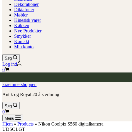
Dekorationer
Diktafoner
Møbler
Kinesisk varer
Køkken
Nye Produkter
Smykker
Kontakt
Min konto
Søg
Log ind
Indkøbskurv
0
kraemmershoppen
Antik og Royal 20 års erfaring
Søg
Indkøbskurv
0
Menu
Hjem
»
Products
»
Nikon Coolpix S560 digitalkamera.
UDSOLGT