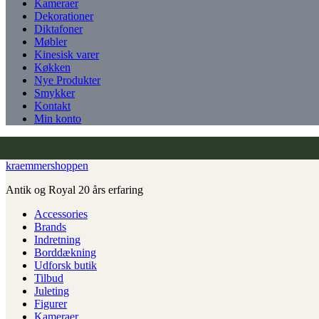
Kameraer
Dekorationer
Diktafoner
Møbler
Kinesisk varer
Køkken
Nye Produkter
Smykker
Kontakt
Min konto
kraemmershoppen
Antik og Royal 20 års erfaring
Accessories
Brands
Indretning
Borddækning
Udforsk butik
Tilbud
Juleting
Figurer
Kameraer