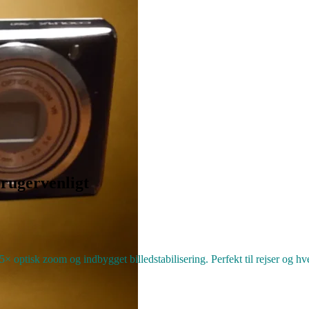
brugervenligt
optisk zoom og indbygget billedstabilisering. Perfekt til rejser og hv