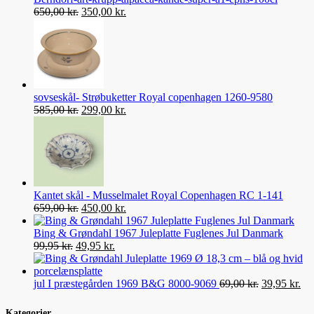
Den
Den
650,00
kr.
350,00
kr.
oprindelige
aktuelle
pris
pris
var:
er:
650,00 kr..
350,00 kr..
sovseskål- Strøbuketter Royal copenhagen 1260-9580
Den
Den
585,00
kr.
299,00
kr.
oprindelige
aktuelle
pris
pris
var:
er:
585,00 kr..
299,00 kr..
Kantet skål - Musselmalet Royal Copenhagen RC 1-141
Den
Den
659,00
kr.
450,00
kr.
oprindelige
aktuelle
pris
pris
Bing & Grøndahl 1967 Juleplatte Fuglenes Jul Danmark
Den
var:
Den
er:
99,95
kr.
49,95
kr.
oprindelige
659,00 kr..
aktuelle
450,00 kr..
pris
pris
var:
er:
Den
De
jul I præstegården 1969 B&G 8000-9069
69,00
kr.
39,95
kr.
99,95 kr..
49,95 kr..
oprindelige
akt
pris
pri
Kategorier