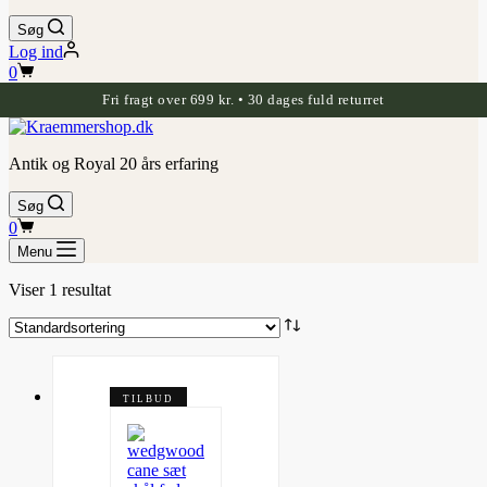
Søg
Log ind
Indkøbskurv
0
Fri fragt over 699 kr. • 30 dages fuld returret
Antik og Royal 20 års erfaring
Søg
Indkøbskurv
0
Menu
Viser 1 resultat
TILBUD