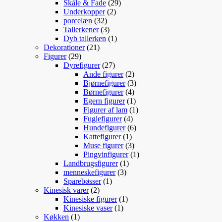
29
varer
Skåle & Fade
29
2
varer
Underkopper
2
32
varer
porcelæn
32
varer
3
Tallerkener
3
varer
1
Dyb tallerken
1
21
vare
Dekorationer
21
29
varer
Figurer
29
varer
27
Dyrefigurer
27
varer
2
Ande figurer
2
varer
3
Bjørnefigurer
3
4
varer
Børnefigurer
4
varer
1
Egern figurer
1
vare
1
Figurer af lam
1
4
vare
Fuglefigurer
4
varer
6
Hundefigurer
6
1
varer
Kattefigurer
1
vare
3
Muse figurer
3
varer
1
Pingvinfigurer
1
1
vare
Landbrugsfigurer
1
3
vare
menneskefigurer
3
1
varer
Sparebøsser
1
2
vare
Kinesisk varer
2
varer
1
Kinesiske figurer
1
1
vare
Kinesiske vaser
1
1
vare
Køkken
1