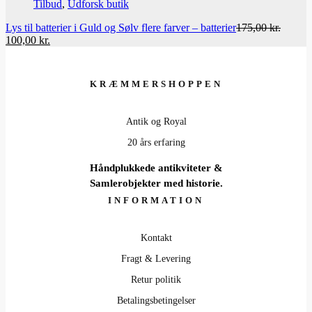
Tilbud
,
Udforsk butik
349,95 kr..
1
Lys til batterier i Guld og Sølv flere farver – batterier
175,00
kr.
Den
Den
100,00
kr.
oprindelige
aktuelle
pris
pris
var:
er:
KRÆMMERSHOPPEN
175,00 kr..
100,00 kr..
Antik og Royal
20 års erfaring
Håndplukkede antikviteter &
Samlerobjekter med historie.
INFORMATION
Kontakt
Fragt & Levering
Retur politik
Betalingsbetingelser