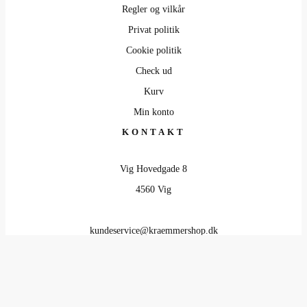
Regler og vilkår
Privat politik
Cookie politik
Check ud
Kurv
Min konto
KONTAKT
Vig Hovedgade 8
4560 Vig
kundeservice@kraemmershop.dk
Kundeservice: 40 83 43 13
Bogholderi: 20 84 71 92
Online butik