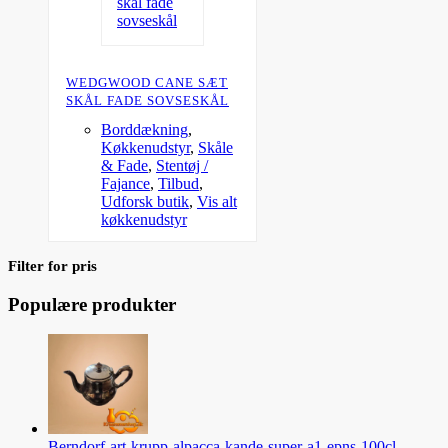
WEDGWOOD CANE SÆT
SKÅL FADE SOVSESKÅL
Borddækning
,
Køkkenudstyr
,
Skåle
& Fade
,
Stentøj /
Fajance
,
Tilbud
,
Udforsk butik
,
Vis alt
køkkenudstyr
Filter for pris
Populære produkter
Berndorf-art-krupp-alpacca-kande-super-a1-epns-100cl