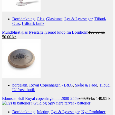
Borddækning
,
Glas
,
Glaskunst
,
Lys & Lysestager
,
Tilbud-
Glas
,
Udforsk butik
Mundblæst glas lysestage lyserød knop fra Bornholm
100,00
kr.
Den
Den
50,00
kr.
oprindelige
aktuelle
pris
pris
var:
er:
100,00 kr..
50,00 kr..
porcelæn
,
Royal Copenhagen - B&G
,
Skåle & Fade
,
Tilbud
,
Udforsk butik
Den
D
Blomster skål Royal copenhagen nr 2800-2559
349,95
kr.
149,95
kr.
oprindelige
a
pris
p
Borddækning
,
Juleting
,
Lys & Lysestager
,
Nye Produkter
,
var:
er