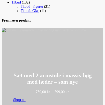
132
varer
Tilbud
132
varer
21
Tilbud - figurer
21
11
varer
Tilbud- Glas
11
varer
Fremhævet produkt
Sæt med 2 armstole i massiv bøg
med læder – som nye
Prisinterval:
750,00
kr.
–
799,00
kr.
750,00 kr.
Shop nu
til
799,00 kr.