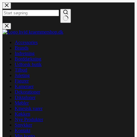
Fortsæt
til
indhold
Ingen
resultater
Accessories
Brands
Indretning
Borddækning
Udforsk butik
Tilbud
Juleting
Figurer
Kameraer
Dekorationer
Diktafoner
Møbler
Kinesisk varer
Køkken
Nye Produkter
Smykker
Kontakt
Min konto