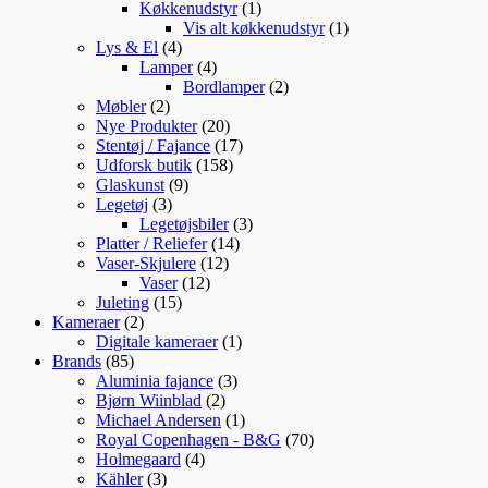
vare
1
Køkkenudstyr
1
vare
1
Vis alt køkkenudstyr
1
4
vare
Lys & El
4
varer
4
Lamper
4
varer
2
Bordlamper
2
2
varer
Møbler
2
varer
20
Nye Produkter
20
varer
17
Stentøj / Fajance
17
158
varer
Udforsk butik
158
9
varer
Glaskunst
9
3
varer
Legetøj
3
varer
3
Legetøjsbiler
3
14
varer
Platter / Reliefer
14
12
varer
Vaser-Skjulere
12
12
varer
Vaser
12
15
varer
Juleting
15
2
varer
Kameraer
2
varer
1
Digitale kameraer
1
85
vare
Brands
85
varer
3
Aluminia fajance
3
2
varer
Bjørn Wiinblad
2
varer
1
Michael Andersen
1
vare
70
Royal Copenhagen - B&G
70
4
varer
Holmegaard
4
3
varer
Kähler
3