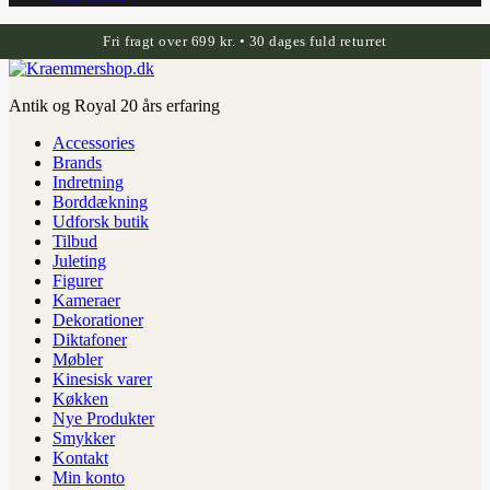
Fri fragt over 699 kr. • 30 dages fuld returret
Antik og Royal 20 års erfaring
Accessories
Brands
Indretning
Borddækning
Udforsk butik
Tilbud
Juleting
Figurer
Kameraer
Dekorationer
Diktafoner
Møbler
Kinesisk varer
Køkken
Nye Produkter
Smykker
Kontakt
Min konto