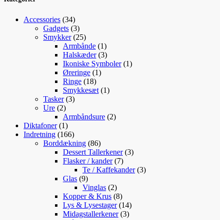
var:
er:
69,00 kr..
39,
34
Accessories
34
varer
3
Gadgets
3
varer
25
Smykker
25
varer
1
Armbånde
1
vare
3
Halskæder
3
varer
1
Ikoniske Symboler
1
1
vare
Øreringe
1
18
vare
Ringe
18
varer
1
Smykkesæt
1
3
vare
Tasker
3
2
varer
Ure
2
varer
2
Armbåndsure
2
1
varer
Diktafoner
1
vare
166
Indretning
166
varer
86
Borddækning
86
varer
3
Dessert Tallerkener
3
7
varer
Flasker / kander
7
varer
3
Te / Kaffekander
3
9
varer
Glas
9
varer
2
Vinglas
2
varer
8
Kopper & Krus
8
varer
14
Lys & Lysestager
14
3
varer
Midagstallerkener
3