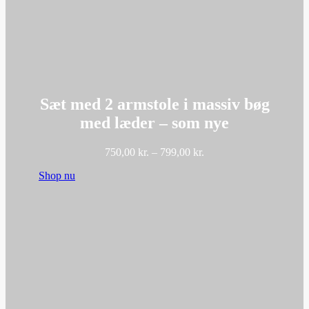
Sæt med 2 armstole i massiv bøg
med læder – som nye
Prisinterval:
750,00
kr.
–
799,00
kr.
750,00 kr.
Shop nu
til
799,00 kr.