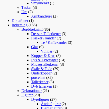
varer
1
Smykkesæt
1
3
vare
Tasker
3
2
varer
Ure
2
varer
2
Armbåndsure
2
1
varer
Diktafoner
1
vare
166
Indretning
166
varer
86
Borddækning
86
varer
3
Dessert Tallerkener
3
7
varer
Flasker / kander
7
varer
3
Te / Kaffekander
3
9
varer
Glas
9
varer
2
Vinglas
2
varer
8
Kopper & Krus
8
varer
14
Lys & Lysestager
14
3
varer
Midagstallerkener
3
29
varer
Skåle & Fade
29
2
varer
Underkopper
2
32
varer
porcelæn
32
varer
3
Tallerkener
3
varer
1
Dyb tallerken
1
21
vare
Dekorationer
21
29
varer
Figurer
29
varer
27
Dyrefigurer
27
varer
2
Ande figurer
2
varer
3
Bjørnefigurer
3