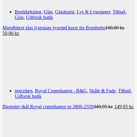
Borddækning
,
Glas
,
Glaskunst
,
Lys & Lysestager
,
Tilbud-
Glas
,
Udforsk butik
Mundblæst glas lysestage lyserød knop fra Bornholm
100,00
kr.
Den
Den
50,00
kr.
oprindelige
aktuelle
pris
pris
var:
er:
100,00 kr..
50,00 kr..
porcelæn
,
Royal Copenhagen - B&G
,
Skåle & Fade
,
Tilbud
,
Udforsk butik
Den
D
Blomster skål Royal copenhagen nr 2800-2559
349,95
kr.
149,95
kr.
oprindelige
a
pris
p
var:
er
349,95 kr..
1