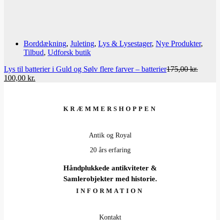
Borddækning
,
Juleting
,
Lys & Lysestager
,
Nye Produkter
,
Tilbud
,
Udforsk butik
Lys til batterier i Guld og Sølv flere farver – batterier
175,00
kr.
Den
Den
100,00
kr.
oprindelige
aktuelle
pris
pris
var:
er:
KRÆMMERSHOPPEN
175,00 kr..
100,00 kr..
Antik og Royal
20 års erfaring
Håndplukkede antikviteter &
Samlerobjekter med historie.
INFORMATION
Kontakt