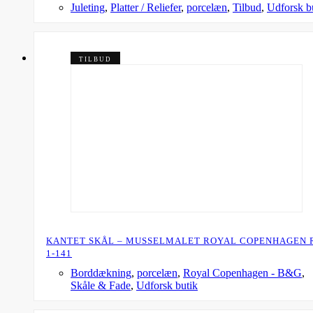
Juleting
,
Platter / Reliefer
,
porcelæn
,
Tilbud
,
Udforsk b
TILBUD
KANTET SKÅL – MUSSELMALET ROYAL COPENHAGEN 
1-141
Borddækning
,
porcelæn
,
Royal Copenhagen - B&G
,
Skåle & Fade
,
Udforsk butik