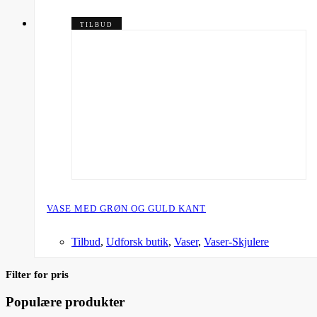
TILBUD
VASE MED GRØN OG GULD KANT
Tilbud
,
Udforsk butik
,
Vaser
,
Vaser-Skjulere
Filter for pris
Populære produkter