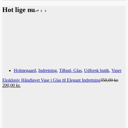
Hot lige nu
Holmegaard
,
Indretning
,
Tilbud- Glas
,
Udforsk butik
,
Vaser
Eksklusiv Håndlavet Vase i Glas til Elegant Indretning
350,00
kr.
Den
Den
200,00
kr.
oprindelige
aktuelle
pris
pris
var:
er:
350,00 kr..
200,00 kr..