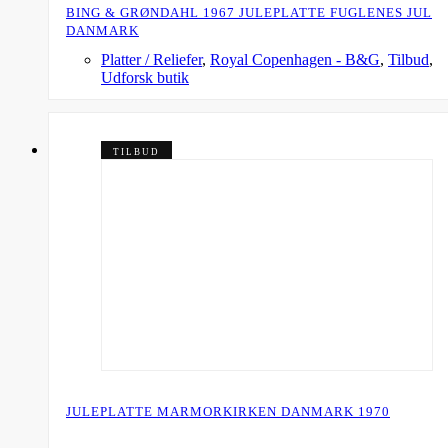
BING & GRØNDAHL 1967 JULEPLATTE FUGLENES JUL
DANMARK
Platter / Reliefer
,
Royal Copenhagen - B&G
,
Tilbud
,
Udforsk butik
TILBUD
JULEPLATTE MARMORKIRKEN DANMARK 1970