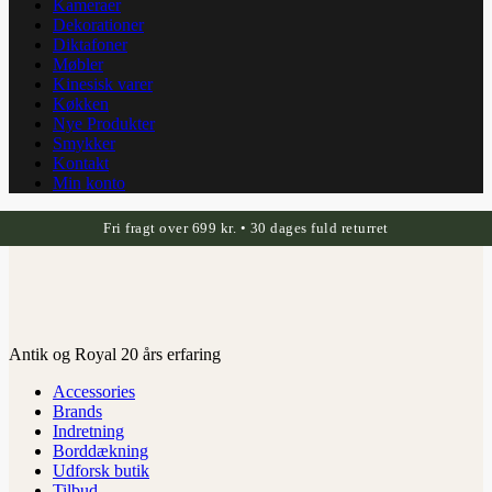
Kameraer
Dekorationer
Diktafoner
Møbler
Kinesisk varer
Køkken
Nye Produkter
Smykker
Kontakt
Min konto
Fri fragt over 699 kr. • 30 dages fuld returret
Antik og Royal 20 års erfaring
Accessories
Brands
Indretning
Borddækning
Udforsk butik
Tilbud