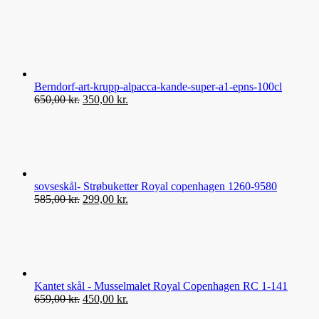
Berndorf-art-krupp-alpacca-kande-super-a1-epns-100cl
Den
Den
650,00
kr.
350,00
kr.
oprindelige
aktuelle
pris
pris
var:
er:
650,00 kr..
350,00 kr..
sovseskål- Strøbuketter Royal copenhagen 1260-9580
Den
Den
585,00
kr.
299,00
kr.
oprindelige
aktuelle
pris
pris
var:
er:
585,00 kr..
299,00 kr..
Kantet skål - Musselmalet Royal Copenhagen RC 1-141
Den
Den
659,00
kr.
450,00
kr.
oprindelige
aktuelle