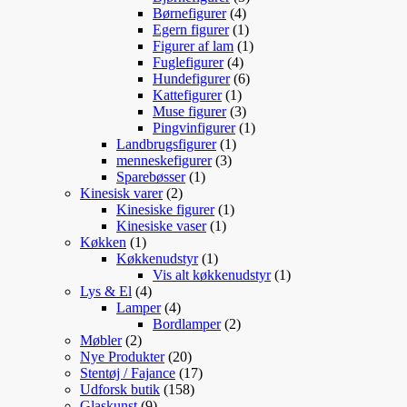
4
varer
Børnefigurer
4
varer
1
Egern figurer
1
vare
1
Figurer af lam
1
4
vare
Fuglefigurer
4
varer
6
Hundefigurer
6
1
varer
Kattefigurer
1
vare
3
Muse figurer
3
varer
1
Pingvinfigurer
1
1
vare
Landbrugsfigurer
1
3
vare
menneskefigurer
3
1
varer
Sparebøsser
1
2
vare
Kinesisk varer
2
varer
1
Kinesiske figurer
1
1
vare
Kinesiske vaser
1
1
vare
Køkken
1
vare
1
Køkkenudstyr
1
vare
1
Vis alt køkkenudstyr
1
4
vare
Lys & El
4
varer
4
Lamper
4
varer
2
Bordlamper
2
2
varer
Møbler
2
varer
20
Nye Produkter
20
varer
17
Stentøj / Fajance
17
158
varer
Udforsk butik
158
9
varer
Glaskunst
9