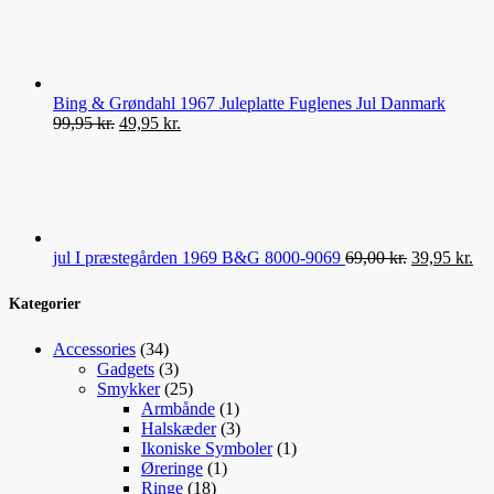
pris
pris
var:
er:
659,00 kr..
450,00 kr..
Bing & Grøndahl 1967 Juleplatte Fuglenes Jul Danmark
Den
Den
99,95
kr.
49,95
kr.
oprindelige
aktuelle
pris
pris
var:
er:
99,95 kr..
49,95 kr..
Den
De
jul I præstegården 1969 B&G 8000-9069
69,00
kr.
39,95
kr.
oprindelige
akt
pris
pri
Kategorier
var:
er:
69,00 kr..
39,
34
Accessories
34
varer
3
Gadgets
3
varer
25
Smykker
25
varer
1
Armbånde
1
vare
3
Halskæder
3
varer
1
Ikoniske Symboler
1
1
vare
Øreringe
1
18
vare
Ringe
18