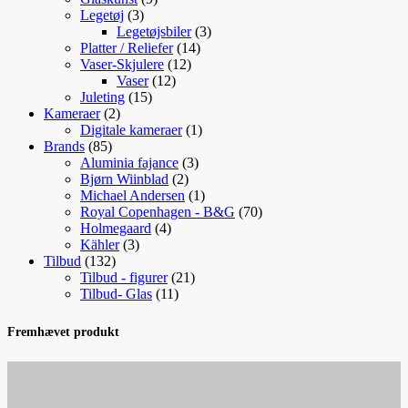
3
varer
Legetøj
3
varer
3
Legetøjsbiler
3
14
varer
Platter / Reliefer
14
12
varer
Vaser-Skjulere
12
12
varer
Vaser
12
15
varer
Juleting
15
2
varer
Kameraer
2
varer
1
Digitale kameraer
1
85
vare
Brands
85
varer
3
Aluminia fajance
3
2
varer
Bjørn Wiinblad
2
varer
1
Michael Andersen
1
vare
70
Royal Copenhagen - B&G
70
4
varer
Holmegaard
4
3
varer
Kähler
3
132
varer
Tilbud
132
varer
21
Tilbud - figurer
21
11
varer
Tilbud- Glas
11
varer
Fremhævet produkt