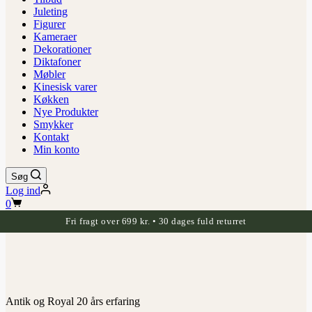
Juleting
Figurer
Kameraer
Dekorationer
Diktafoner
Møbler
Kinesisk varer
Køkken
Nye Produkter
Smykker
Kontakt
Min konto
Søg
Log ind
Indkøbskurv
0
Fri fragt over 699 kr. • 30 dages fuld returret
Antik og Royal 20 års erfaring