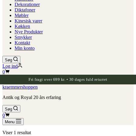
Dekorationer
Diktafoner
Møbler
Kinesisk varer
Køkken
Nye Produkter
Smykker
Kontakt
Min konto
Søg
Log ind
Indkøbskurv
0
Fri fragt over 699 kr. • 30 dages fuld returret
kraemmershoppen
Antik og Royal 20 års erfaring
Søg
Indkøbskurv
0
Menu
Viser 1 resultat