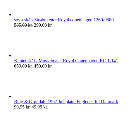
650,00 kr..
350,00 kr..
sovseskål- Strøbuketter Royal copenhagen 1260-9580
Den
Den
585,00
kr.
299,00
kr.
oprindelige
aktuelle
pris
pris
var:
er:
585,00 kr..
299,00 kr..
Kantet skål - Musselmalet Royal Copenhagen RC 1-141
Den
Den
659,00
kr.
450,00
kr.
oprindelige
aktuelle
pris
pris
var:
er:
659,00 kr..
450,00 kr..
Bing & Grøndahl 1967 Juleplatte Fuglenes Jul Danmark
Den
Den
99,95
kr.
49,95
kr.
oprindelige
aktuelle
pris
pris
var:
er:
99,95 kr..
49,95 kr..