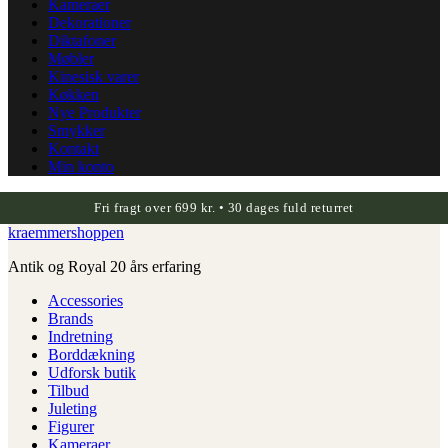
Kameraer
Dekorationer
Diktafoner
Møbler
Kinesisk varer
Køkken
Nye Produkter
Smykker
Kontakt
Min konto
Fri fragt over 699 kr. • 30 dages fuld returret
kraemmershoppen
Antik og Royal 20 års erfaring
Accessories
Brands
Indretning
Borddækning
Udforsk butik
Tilbud
Juleting
Figurer
Kameraer