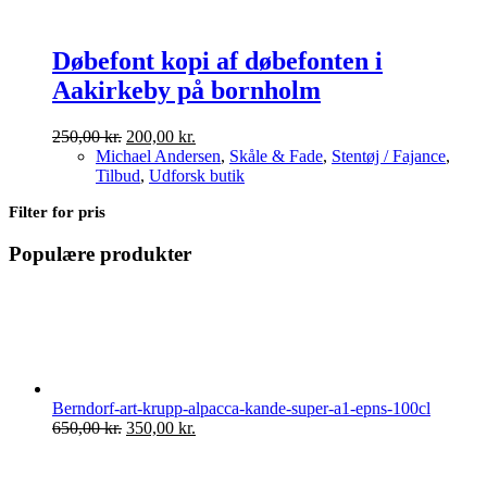
Døbefont kopi af døbefonten i
Aakirkeby på bornholm
Den
Den
250,00
kr.
200,00
kr.
oprindelige
aktuelle
Michael Andersen
,
Skåle & Fade
,
Stentøj / Fajance
,
pris
pris
Tilbud
,
Udforsk butik
var:
er:
Filter for pris
250,00 kr..
200,00 kr..
Populære produkter
Berndorf-art-krupp-alpacca-kande-super-a1-epns-100cl
Den
Den
650,00
kr.
350,00
kr.
oprindelige
aktuelle
pris
pris
var:
er: