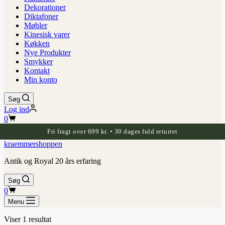
Dekorationer
Diktafoner
Møbler
Kinesisk varer
Køkken
Nye Produkter
Smykker
Kontakt
Min konto
Søg
Log ind
Indkøbskurv
0
Fri fragt over 699 kr. • 30 dages fuld returret
kraemmershoppen
Antik og Royal 20 års erfaring
Søg
Indkøbskurv
0
Menu
Viser 1 resultat