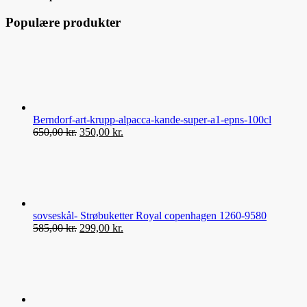
Populære produkter
Berndorf-art-krupp-alpacca-kande-super-a1-epns-100cl
Den
Den
650,00
kr.
350,00
kr.
oprindelige
aktuelle
pris
pris
var:
er:
650,00 kr..
350,00 kr..
sovseskål- Strøbuketter Royal copenhagen 1260-9580
Den
Den
585,00
kr.
299,00
kr.
oprindelige
aktuelle
pris
pris
var:
er:
585,00 kr..
299,00 kr..