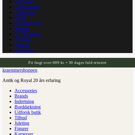
Kameraer
Dekorationer
Diktafoner
Møbler
Kinesisk varer
Køkken
Nye Produkter
Smykker
Kontakt
Min konto
Fri fragt over 699 kr. • 30 dages fuld returret
kraemmershoppen
Antik og Royal 20 års erfaring
Accessories
Brands
Indretning
Borddækning
Udforsk butik
Tilbud
Juleting
Figurer
Kameraer