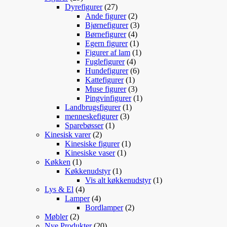
varer
27
Dyrefigurer
27
varer
2
Ande figurer
2
varer
3
Bjørnefigurer
3
4
varer
Børnefigurer
4
varer
1
Egern figurer
1
vare
1
Figurer af lam
1
4
vare
Fuglefigurer
4
varer
6
Hundefigurer
6
1
varer
Kattefigurer
1
vare
3
Muse figurer
3
varer
1
Pingvinfigurer
1
1
vare
Landbrugsfigurer
1
3
vare
menneskefigurer
3
1
varer
Sparebøsser
1
2
vare
Kinesisk varer
2
varer
1
Kinesiske figurer
1
1
vare
Kinesiske vaser
1
1
vare
Køkken
1
vare
1
Køkkenudstyr
1
vare
1
Vis alt køkkenudstyr
1
4
vare
Lys & El
4
varer
4
Lamper
4
varer
2
Bordlamper
2
2
varer
Møbler
2
varer
20
Nye Produkter
20