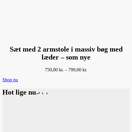
Sæt med 2 armstole i massiv bøg med
læder – som nye
Prisinterval:
750,00
kr.
–
799,00
kr.
750,00 kr.
Shop nu
til
799,00 kr.
Hot lige nu