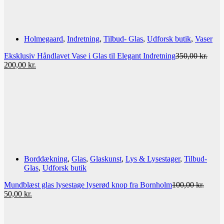
Holmegaard
,
Indretning
,
Tilbud- Glas
,
Udforsk butik
,
Vaser
Eksklusiv Håndlavet Vase i Glas til Elegant Indretning
350,00
kr.
Den
Den
200,00
kr.
oprindelige
aktuelle
pris
pris
var:
er:
350,00 kr..
200,00 kr..
Borddækning
,
Glas
,
Glaskunst
,
Lys & Lysestager
,
Tilbud-
Glas
,
Udforsk butik
Mundblæst glas lysestage lyserød knop fra Bornholm
100,00
kr.
Den
Den
50,00
kr.
oprindelige
aktuelle
pris
pris
var:
er: