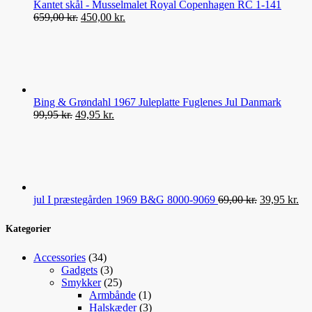
Kantet skål - Musselmalet Royal Copenhagen RC 1-141
Den
Den
659,00
kr.
450,00
kr.
oprindelige
aktuelle
pris
pris
var:
er:
659,00 kr..
450,00 kr..
Bing & Grøndahl 1967 Juleplatte Fuglenes Jul Danmark
Den
Den
99,95
kr.
49,95
kr.
oprindelige
aktuelle
pris
pris
var:
er:
99,95 kr..
49,95 kr..
Den
De
jul I præstegården 1969 B&G 8000-9069
69,00
kr.
39,95
kr.
oprindelige
akt
pris
pri
Kategorier
var:
er:
69,00 kr..
39,
34
Accessories
34
varer
3
Gadgets
3
varer
25
Smykker
25
varer
1
Armbånde
1
vare
3
Halskæder
3