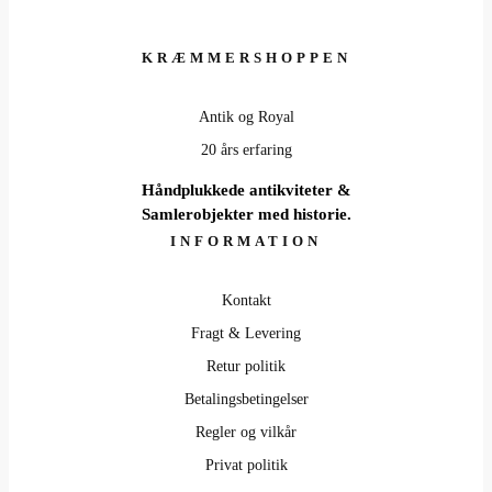
oprindelige
aktuelle
pris
pris
var:
er:
KRÆMMERSHOPPEN
175,00 kr..
100,00 kr..
Antik og Royal
20 års erfaring
Håndplukkede antikviteter &
Samlerobjekter med historie.
INFORMATION
Kontakt
Fragt & Levering
Retur politik
Betalingsbetingelser
Regler og vilkår
Privat politik