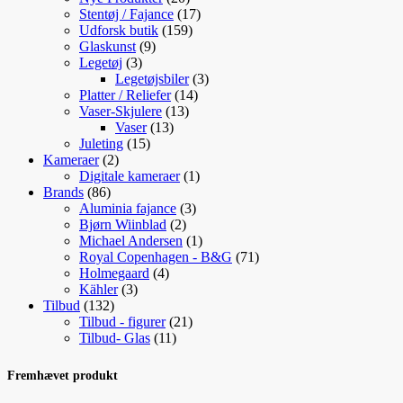
varer
17
Stentøj / Fajance
17
159
varer
Udforsk butik
159
9
varer
Glaskunst
9
3
varer
Legetøj
3
varer
3
Legetøjsbiler
3
14
varer
Platter / Reliefer
14
13
varer
Vaser-Skjulere
13
13
varer
Vaser
13
15
varer
Juleting
15
2
varer
Kameraer
2
varer
1
Digitale kameraer
1
86
vare
Brands
86
varer
3
Aluminia fajance
3
2
varer
Bjørn Wiinblad
2
varer
1
Michael Andersen
1
vare
71
Royal Copenhagen - B&G
71
4
varer
Holmegaard
4
3
varer
Kähler
3
132
varer
Tilbud
132
varer
21
Tilbud - figurer
21
11
varer
Tilbud- Glas
11
varer
Fremhævet produkt