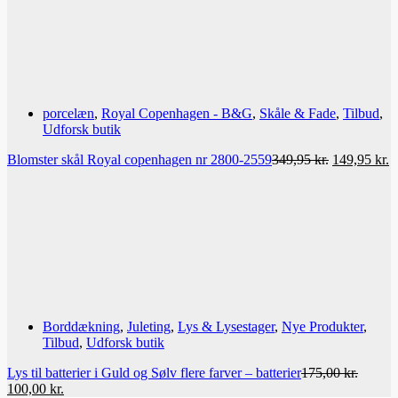
100,00 kr..
50,00 kr..
porcelæn
,
Royal Copenhagen - B&G
,
Skåle & Fade
,
Tilbud
,
Udforsk butik
Den
D
Blomster skål Royal copenhagen nr 2800-2559
349,95
kr.
149,95
kr.
oprindelige
a
pris
p
var:
er
349,95 kr..
1
Borddækning
,
Juleting
,
Lys & Lysestager
,
Nye Produkter
,
Tilbud
,
Udforsk butik
Lys til batterier i Guld og Sølv flere farver – batterier
175,00
kr.
Den
Den
100,00
kr.