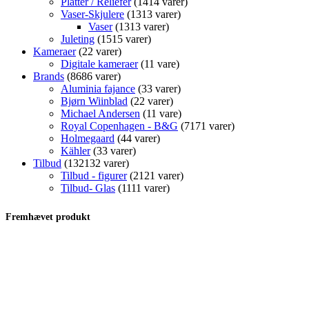
Platter / Reliefer
14
14 varer
Vaser-Skjulere
13
13 varer
Vaser
13
13 varer
Juleting
15
15 varer
Kameraer
2
2 varer
Digitale kameraer
1
1 vare
Brands
86
86 varer
Aluminia fajance
3
3 varer
Bjørn Wiinblad
2
2 varer
Michael Andersen
1
1 vare
Royal Copenhagen - B&G
71
71 varer
Holmegaard
4
4 varer
Kähler
3
3 varer
Tilbud
132
132 varer
Tilbud - figurer
21
21 varer
Tilbud- Glas
11
11 varer
Fremhævet produkt