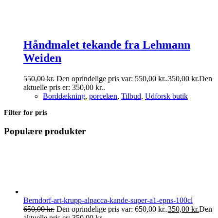
Håndmalet tekande fra Lehmann
Weiden
550,00
kr.
Den oprindelige pris var: 550,00 kr..
350,00
kr.
Den
aktuelle pris er: 350,00 kr..
Borddækning
,
porcelæn
,
Tilbud
,
Udforsk butik
Filter for pris
Populære produkter
Berndorf-art-krupp-alpacca-kande-super-a1-epns-100cl
650,00
kr.
Den oprindelige pris var: 650,00 kr..
350,00
kr.
Den
aktuelle pris er: 350,00 kr..