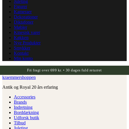
Juleting
Figurer
Kameraer
Dekorationer
Diktafoner
Møbler
Kinesisk varer
Køkken
Nye Produkter
Smykker
Kontakt
Min konto
Fri fragt over 699 kr. • 30 dages fuld returret
kraemmershoppen
Antik og Royal 20 års erfaring
Accessories
Brands
Indretning
Borddækning
Udforsk butik
Tilbud
Juleting