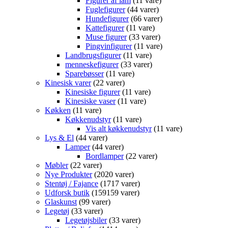
Figurer af lam
1
1 vare
Fuglefigurer
4
4 varer
Hundefigurer
6
6 varer
Kattefigurer
1
1 vare
Muse figurer
3
3 varer
Pingvinfigurer
1
1 vare
Landbrugsfigurer
1
1 vare
menneskefigurer
3
3 varer
Sparebøsser
1
1 vare
Kinesisk varer
2
2 varer
Kinesiske figurer
1
1 vare
Kinesiske vaser
1
1 vare
Køkken
1
1 vare
Køkkenudstyr
1
1 vare
Vis alt køkkenudstyr
1
1 vare
Lys & El
4
4 varer
Lamper
4
4 varer
Bordlamper
2
2 varer
Møbler
2
2 varer
Nye Produkter
20
20 varer
Stentøj / Fajance
17
17 varer
Udforsk butik
159
159 varer
Glaskunst
9
9 varer
Legetøj
3
3 varer
Legetøjsbiler
3
3 varer