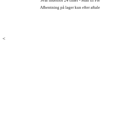
Svar indenfor 24 timer - Man til Fre
Afhentning på lager kun efter aftale
<