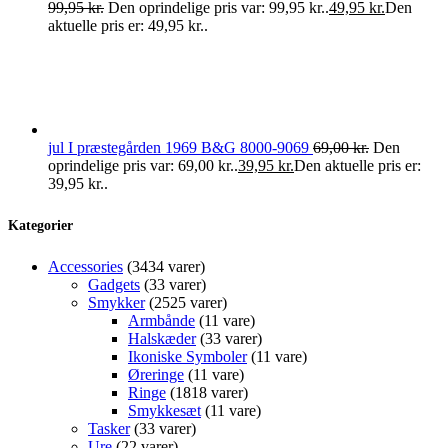
99,95
kr.
Den oprindelige pris var: 99,95 kr..
49,95
kr.
Den
aktuelle pris er: 49,95 kr..
jul I præstegården 1969 B&G 8000-9069
69,00
kr.
Den
oprindelige pris var: 69,00 kr..
39,95
kr.
Den aktuelle pris er:
39,95 kr..
Kategorier
Accessories
34
34 varer
Gadgets
3
3 varer
Smykker
25
25 varer
Armbånde
1
1 vare
Halskæder
3
3 varer
Ikoniske Symboler
1
1 vare
Øreringe
1
1 vare
Ringe
18
18 varer
Smykkesæt
1
1 vare
Tasker
3
3 varer
Ure
2
2 varer