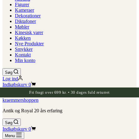
Figurer
Kameraer
Dekorationer
Diktafoner
Møbler
Kinesisk varer
Køkken
Nye Produkter
Smykker
Kontakt
Min konto
Søg
Log ind
Indkøbskurv
0
Fri fragt over 699 kr. • 30 dages fuld returret
kraemmershoppen
Antik og Royal 20 års erfaring
Søg
Indkøbskurv
0
Menu