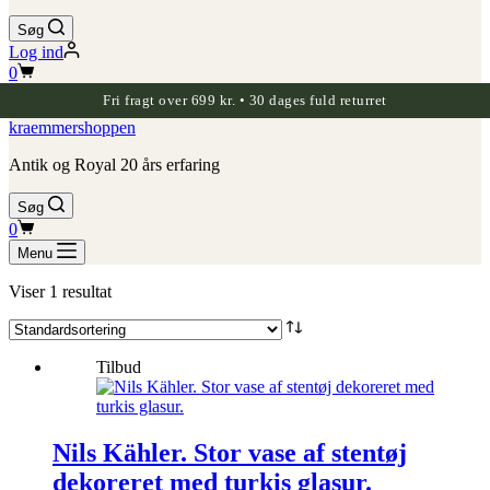
Søg
Log ind
Indkøbskurv
0
Fri fragt over 699 kr. • 30 dages fuld returret
kraemmershoppen
Antik og Royal 20 års erfaring
Søg
Indkøbskurv
0
Menu
Viser 1 resultat
Tilbud
Nils Kähler. Stor vase af stentøj
dekoreret med turkis glasur.