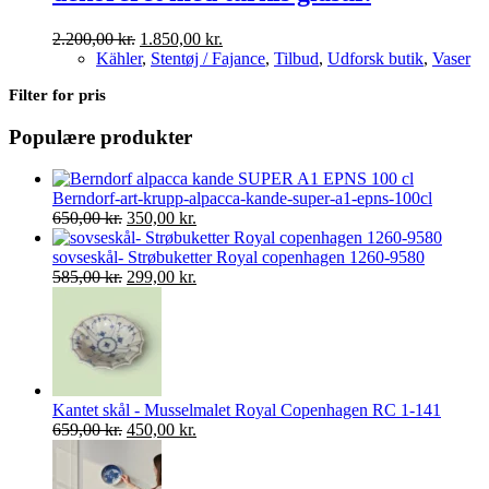
Den
Den
2.200,00
kr.
1.850,00
kr.
oprindelige
aktuelle
Kähler
,
Stentøj / Fajance
,
Tilbud
,
Udforsk butik
,
Vaser
pris
pris
Filter for pris
var:
er:
2.200,00 kr..
1.850,00 kr..
Populære produkter
Berndorf-art-krupp-alpacca-kande-super-a1-epns-100cl
Den
Den
650,00
kr.
350,00
kr.
oprindelige
aktuelle
pris
pris
sovseskål- Strøbuketter Royal copenhagen 1260-9580
var:
Den
er:
Den
585,00
kr.
299,00
kr.
650,00 kr..
oprindelige
350,00 kr..
aktuelle
pris
pris
var:
er:
585,00 kr..
299,00 kr..
Kantet skål - Musselmalet Royal Copenhagen RC 1-141
Den
Den
659,00
kr.
450,00
kr.
oprindelige
aktuelle
pris
pris
var:
er: