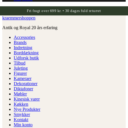
Fri fragt over 699 kr. • 30 dages fuld returret
kraemmershoppen
Antik og Royal 20 års erfaring
Accessories
Brands
Indretning
Borddækning
Udforsk butik
Tilbud
Juleting
Figurer
Kameraer
Dekorationer
Diktafoner
Møbler
Kinesisk varer
Køkken
Nye Produkter
Smykker
Kontakt
Min konto