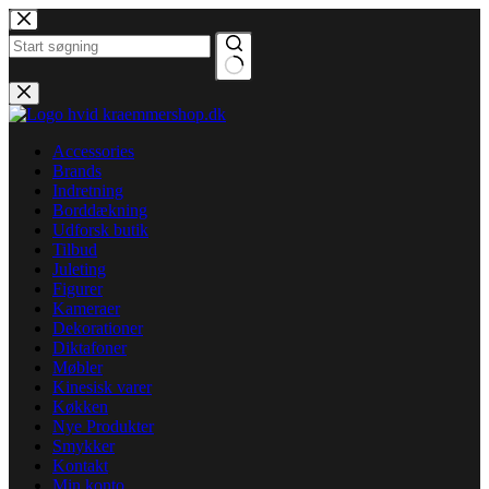
Fortsæt
til
indhold
Ingen
resultater
Accessories
Brands
Indretning
Borddækning
Udforsk butik
Tilbud
Juleting
Figurer
Kameraer
Dekorationer
Diktafoner
Møbler
Kinesisk varer
Køkken
Nye Produkter
Smykker
Kontakt
Min konto