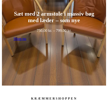
Sæt med 2 armstole i massiv bøg
med læder – som nye
Prisinterval:
750,00
kr.
–
799,00
kr.
750,00 kr.
Shop nu
til
799,00 kr.
KRÆMMERSHOPPEN