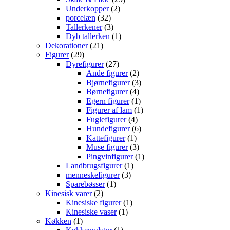
2
varer
Underkopper
2
32
varer
porcelæn
32
varer
3
Tallerkener
3
varer
1
Dyb tallerken
1
21
vare
Dekorationer
21
29
varer
Figurer
29
varer
27
Dyrefigurer
27
varer
2
Ande figurer
2
varer
3
Bjørnefigurer
3
4
varer
Børnefigurer
4
varer
1
Egern figurer
1
vare
1
Figurer af lam
1
4
vare
Fuglefigurer
4
varer
6
Hundefigurer
6
1
varer
Kattefigurer
1
vare
3
Muse figurer
3
varer
1
Pingvinfigurer
1
1
vare
Landbrugsfigurer
1
3
vare
menneskefigurer
3
1
varer
Sparebøsser
1
2
vare
Kinesisk varer
2
varer
1
Kinesiske figurer
1
1
vare
Kinesiske vaser
1
1
vare
Køkken
1
vare
1