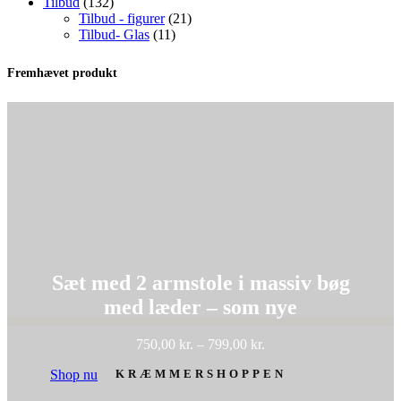
132
varer
Tilbud
132
varer
21
Tilbud - figurer
21
11
varer
Tilbud- Glas
11
varer
Fremhævet produkt
Sæt med 2 armstole i massiv bøg
med læder – som nye
Prisinterval:
750,00
kr.
–
799,00
kr.
750,00 kr.
KRÆMMERSHOPPEN
Shop nu
til
799,00 kr.