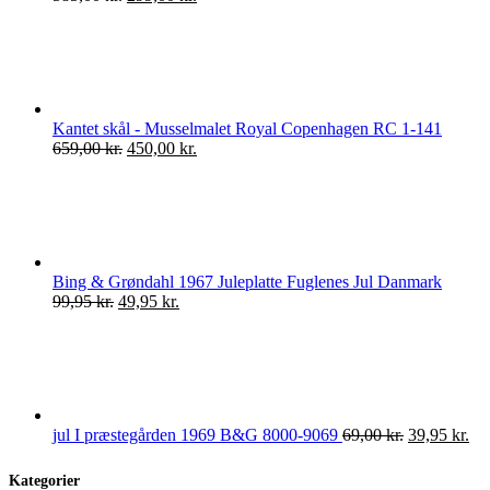
oprindelige
aktuelle
pris
pris
var:
er:
585,00 kr..
299,00 kr..
Kantet skål - Musselmalet Royal Copenhagen RC 1-141
Den
Den
659,00
kr.
450,00
kr.
oprindelige
aktuelle
pris
pris
var:
er:
659,00 kr..
450,00 kr..
Bing & Grøndahl 1967 Juleplatte Fuglenes Jul Danmark
Den
Den
99,95
kr.
49,95
kr.
oprindelige
aktuelle
pris
pris
var:
er:
99,95 kr..
49,95 kr..
Den
De
jul I præstegården 1969 B&G 8000-9069
69,00
kr.
39,95
kr.
oprindelige
akt
pris
pri
Kategorier