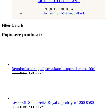
BRUGTE I FLOT STAND
Prisinterval:
200,00
kr.
–
900,00
kr.
200,00 kr.
Indretning
,
Møbler
,
Tilbud
til
900,00 kr.
Filter for pris
Populære produkter
Berndorf-art-krupp-alpacca-kande-super-a1-epns-100cl
Den
Den
650,00
kr.
350,00
kr.
oprindelige
aktuelle
pris
pris
var:
er:
650,00 kr..
350,00 kr..
sovseskål- Strøbuketter Royal copenhagen 1260-9580
Den
Den
585,00
kr.
299,00
kr.