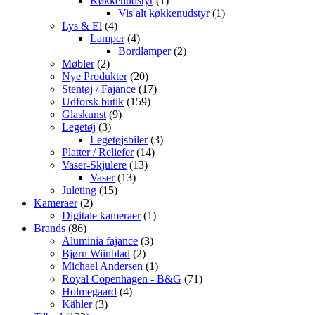
Køkkenudstyr
1
vare
1
Vis alt køkkenudstyr
1
4
vare
Lys & El
4
varer
4
Lamper
4
varer
2
Bordlamper
2
2
varer
Møbler
2
varer
20
Nye Produkter
20
varer
17
Stentøj / Fajance
17
159
varer
Udforsk butik
159
9
varer
Glaskunst
9
3
varer
Legetøj
3
varer
3
Legetøjsbiler
3
14
varer
Platter / Reliefer
14
13
varer
Vaser-Skjulere
13
13
varer
Vaser
13
15
varer
Juleting
15
2
varer
Kameraer
2
varer
1
Digitale kameraer
1
86
vare
Brands
86
varer
3
Aluminia fajance
3
2
varer
Bjørn Wiinblad
2
varer
1
Michael Andersen
1
vare
71
Royal Copenhagen - B&G
71
4
varer
Holmegaard
4
3
varer
Kähler
3