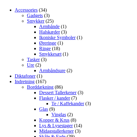
var:
er:
69,00 kr..
39,
34
Accessories
34
varer
3
Gadgets
3
varer
25
Smykker
25
varer
1
Armbånde
1
vare
3
Halskæder
3
varer
1
Ikoniske Symboler
1
1
vare
Øreringe
1
18
vare
Ringe
18
varer
1
Smykkesæt
1
3
vare
Tasker
3
2
varer
Ure
2
varer
2
Armbåndsure
2
1
varer
Diktafoner
1
vare
167
Indretning
167
varer
86
Borddækning
86
varer
3
Dessert Tallerkener
3
7
varer
Flasker / kander
7
varer
3
Te / Kaffekander
3
9
varer
Glas
9
varer
2
Vinglas
2
varer
8
Kopper & Krus
8
varer
14
Lys & Lysestager
14
3
varer
Midagstallerkener
3
29
varer
Skåle & Fade
29