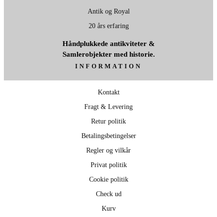
Antik og Royal
20 års erfaring
Håndplukkede antikviteter &
Samlerobjekter med historie.
INFORMATION
Kontakt
Fragt & Levering
Retur politik
Betalingsbetingelser
Regler og vilkår
Privat politik
Cookie politik
Check ud
Kurv