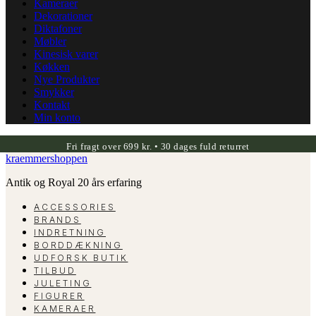
Kameraer
Dekorationer
Diktafoner
Møbler
Kinesisk varer
Køkken
Nye Produkter
Smykker
Kontakt
Min konto
Fri fragt over 699 kr. • 30 dages fuld returret
kraemmershoppen
Antik og Royal 20 års erfaring
ACCESSORIES
BRANDS
INDRETNING
BORDDÆKNING
UDFORSK BUTIK
TILBUD
JULETING
FIGURER
KAMERAER