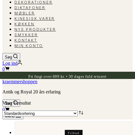
DEKORATIONER
DIKTAFONER
MØBLER
KINESISK VARER
KØKKEN
NYE PRODUKTER
SMYKKER
KONTAKT
MIN KONTO
Søg
Log ind
Indkøbskurv
0
Fri fragt over 699 kr. • 30 dages fuld returret
kraemmershoppen
Antik og Royal 20 års erfaring
Viser 1 resultat
Søg
Indkøbskurv
0
Menu
Tilbud