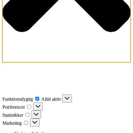
For at give dig de bedste oplevelser bruger vi teknologier som
cookies til at gemme og/eller få adgang til enhedsoplysninger. Hvis
du giver dit samtykke til disse teknologier, kan vi behandle data som
f.eks. browsingadfærd eller unikke ID'er på dette websted. Hvis du
ikke giver dit samtykke eller trækker dit samtykke tilbage, kan det
have en negativ indvirkning på visse funktioner og egenskaber.
Funktionsdygtig
Funktionsdygtig
Altid aktiv
Præferencer
Præferencer
Statistikker
Statistikker
Marketing
Marketing