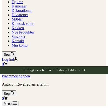
Figurer
Kameraer
Dekorationer
Diktafoner
Møbler
Kinesisk varer
Køkken
Nye Produkter
Smykker
Kontakt
Min konto
Søg
Log ind
Indkøbskurv
0
Fri fragt over 699 kr. • 30 dages fuld returret
kraemmershoppen
Antik og Royal 20 års erfaring
Søg
Indkøbskurv
0
Menu