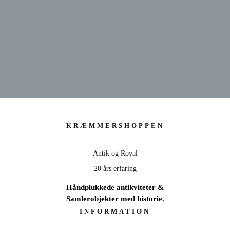
KRÆMMERSHOP
KRÆMMERSHOPPEN
ANTIK & ROYAL - 20 ÅRS ERFARING
Antik og Royal
SE UDVALG
20 års erfaring
Håndplukkede antikviteter &
Samlerobjekter med historie.
INFORMATION