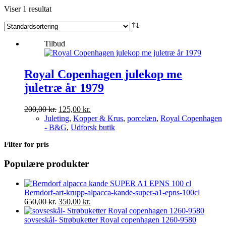
Viser 1 resultat
Tilbud
Royal Copenhagen julekop me
juletræ år 1979
Den
Den
200,00
kr.
125,00
kr.
oprindelige
aktuelle
Juleting
,
Kopper & Krus
,
porcelæn
,
Royal Copenhagen
pris
pris
- B&G
,
Udforsk butik
var:
er:
Filter for pris
200,00 kr..
125,00 kr..
Populære produkter
Berndorf-art-krupp-alpacca-kande-super-a1-epns-100cl
Den
Den
650,00
kr.
350,00
kr.
oprindelige
aktuelle
pris
pris
sovseskål- Strøbuketter Royal copenhagen 1260-9580