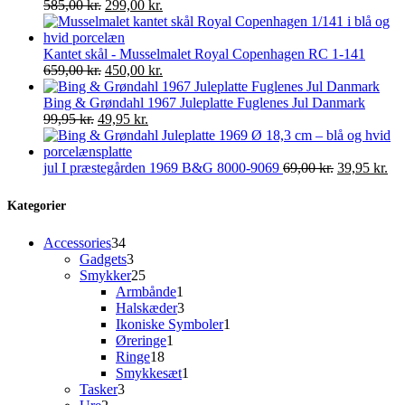
var:
Den
er:
Den
585,00
kr.
299,00
kr.
650,00 kr..
oprindelige
350,00 kr..
aktuelle
pris
pris
var:
er:
Kantet skål - Musselmalet Royal Copenhagen RC 1-141
585,00 kr..
Den
299,00 kr..
Den
659,00
kr.
450,00
kr.
oprindelige
aktuelle
pris
pris
Bing & Grøndahl 1967 Juleplatte Fuglenes Jul Danmark
Den
var:
Den
er:
99,95
kr.
49,95
kr.
oprindelige
659,00 kr..
aktuelle
450,00 kr..
pris
pris
var:
er:
Den
De
jul I præstegården 1969 B&G 8000-9069
69,00
kr.
39,95
kr.
99,95 kr..
49,95 kr..
oprindelige
akt
pris
pri
Kategorier
var:
er:
69,00 kr..
39,
34
Accessories
34
varer
3
Gadgets
3
varer
25
Smykker
25
varer
1
Armbånde
1
vare
3
Halskæder
3
varer
1
Ikoniske Symboler
1
1
vare
Øreringe
1
18
vare
Ringe
18
varer
1
Smykkesæt
1
3
vare
Tasker
3
2
varer