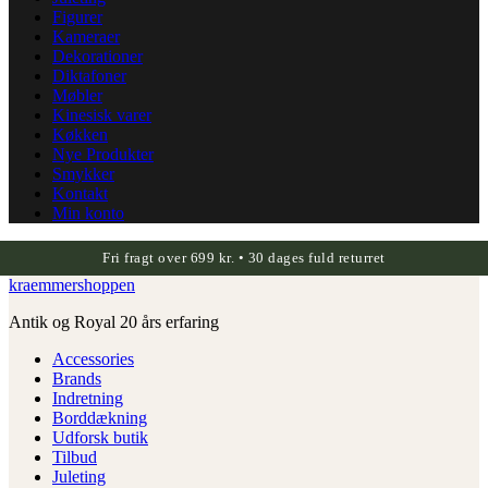
Figurer
Kameraer
Dekorationer
Diktafoner
Møbler
Kinesisk varer
Køkken
Nye Produkter
Smykker
Kontakt
Min konto
Fri fragt over 699 kr. • 30 dages fuld returret
kraemmershoppen
Antik og Royal 20 års erfaring
Accessories
Brands
Indretning
Borddækning
Udforsk butik
Tilbud
Juleting