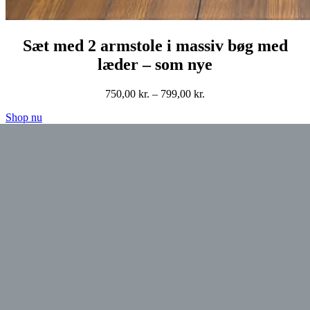
Sæt med 2 armstole i massiv bøg med
læder – som nye
Prisinterval:
750,00
kr.
–
799,00
kr.
750,00 kr.
Shop nu
til
799,00 kr.