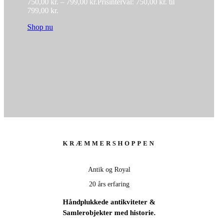
750,00
kr.
–
799,00
kr.
Prisinterval: 750,00 kr. til
799,00 kr.
Shop nu
KRÆMMERSHOPPEN
Antik og Royal
20 års erfaring
Håndplukkede antikviteter &
Samlerobjekter med historie.