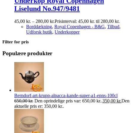
Underkop Royal Copenhagen
Liselund No.947/9481
45,00
kr.
–
280,00
kr.
Prisinterval: 45,00 kr. til 280,00 kr.
Borddækning
,
Royal Copenhagen - B&G
,
Tilbud
,
Udforsk butik
,
Underkopper
Filter for pris
Populære produkter
Berndorf-art-krupp-alpacca-kande-super-a1-epns-100cl
650,00
kr.
Den oprindelige pris var: 650,00 kr..
350,00
kr.
Den
aktuelle pris er: 350,00 kr..