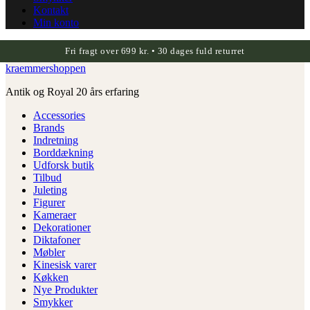
Kontakt
Min konto
Fri fragt over 699 kr. • 30 dages fuld returret
kraemmershoppen
Antik og Royal 20 års erfaring
Accessories
Brands
Indretning
Borddækning
Udforsk butik
Tilbud
Juleting
Figurer
Kameraer
Dekorationer
Diktafoner
Møbler
Kinesisk varer
Køkken
Nye Produkter
Smykker