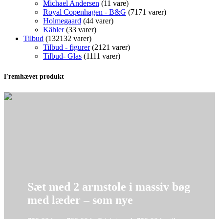
Michael Andersen
1
1 vare
Royal Copenhagen - B&G
71
71 varer
Holmegaard
4
4 varer
Kähler
3
3 varer
Tilbud
132
132 varer
Tilbud - figurer
21
21 varer
Tilbud- Glas
11
11 varer
Fremhævet produkt
Sæt med 2 armstole i massiv bøg
med læder – som nye