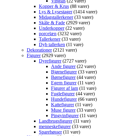
Vinglas
2
2 varer
Kopper & Krus
8
8 varer
Lys & Lysestager
14
14 varer
Midagstallerkener
3
3 varer
Skåle & Fade
29
29 varer
Underkopper
2
2 varer
porcelæn
32
32 varer
Tallerkener
3
3 varer
Dyb tallerken
1
1 vare
Dekorationer
21
21 varer
Figurer
29
29 varer
Dyrefigurer
27
27 varer
Ande figurer
2
2 varer
Bjørnefigurer
3
3 varer
Børnefigurer
4
4 varer
Egern figurer
1
1 vare
Figurer af lam
1
1 vare
Fuglefigurer
4
4 varer
Hundefigurer
6
6 varer
Kattefigurer
1
1 vare
Muse figurer
3
3 varer
Pingvinfigurer
1
1 vare
Landbrugsfigurer
1
1 vare
menneskefigurer
3
3 varer
Sparebøsser
1
1 vare