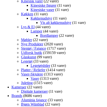
Kinesisk varer
2
2 varer
Kinesiske figurer
1
1 vare
Kinesiske vaser
1
1 vare
Køkken
1
1 vare
Køkkenudstyr
1
1 vare
Vis alt køkkenudstyr
1
1 vare
Lys & El
4
4 varer
Lamper
4
4 varer
Bordlamper
2
2 varer
Møbler
2
2 varer
Nye Produkter
20
20 varer
Stentøj / Fajance
17
17 varer
Udforsk butik
159
159 varer
Glaskunst
9
9 varer
Legetøj
3
3 varer
Legetøjsbiler
3
3 varer
Platter / Reliefer
14
14 varer
Vaser-Skjulere
13
13 varer
Vaser
13
13 varer
Juleting
15
15 varer
Kameraer
2
2 varer
Digitale kameraer
1
1 vare
Brands
86
86 varer
Aluminia fajance
3
3 varer
Bjørn Wiinblad
2
2 varer