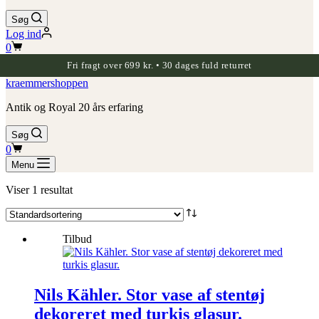
Søg
Log ind
Indkøbskurv
0
Fri fragt over 699 kr. • 30 dages fuld returret
kraemmershoppen
Antik og Royal 20 års erfaring
Søg
Indkøbskurv
0
Menu
Viser 1 resultat
Tilbud
Nils Kähler. Stor vase af stentøj
dekoreret med turkis glasur.