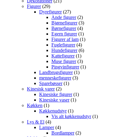
21
vare
Dekorationer
21
29
varer
Figurer
29
varer
27
Dyrefigurer
27
varer
2
Ande figurer
2
varer
3
Bjørnefigurer
3
4
varer
Børnefigurer
4
varer
1
Egern figurer
1
vare
1
Figurer af lam
1
4
vare
Fuglefigurer
4
varer
6
Hundefigurer
6
1
varer
Kattefigurer
1
vare
3
Muse figurer
3
varer
1
Pingvinfigurer
1
1
vare
Landbrugsfigurer
1
3
vare
menneskefigurer
3
1
varer
Sparebøsser
1
2
vare
Kinesisk varer
2
varer
1
Kinesiske figurer
1
1
vare
Kinesiske vaser
1
1
vare
Køkken
1
vare
1
Køkkenudstyr
1
vare
1
Vis alt køkkenudstyr
1
4
vare
Lys & El
4
varer
4
Lamper
4
varer
2
Bordlamper
2