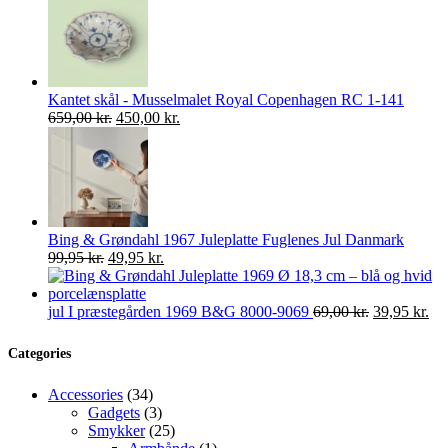
pris
pris
var:
er:
585,00 kr..
299,00 kr..
Kantet skål - Musselmalet Royal Copenhagen RC 1-141
Den
Den
659,00
kr.
450,00
kr.
oprindelige
aktuelle
pris
pris
var:
er:
659,00 kr..
450,00 kr..
Bing & Grøndahl 1967 Juleplatte Fuglenes Jul Danmark
Den
Den
99,95
kr.
49,95
kr.
oprindelige
aktuelle
pris
pris
var:
er:
Den
De
jul I præstegården 1969 B&G 8000-9069
69,00
kr.
39,95
kr.
99,95 kr..
49,95 kr..
oprindelige
akt
pris
pri
Categories
var:
er:
69,00 kr..
39,
34
Accessories
34
varer
3
Gadgets
3
varer
25
Smykker
25
varer
1