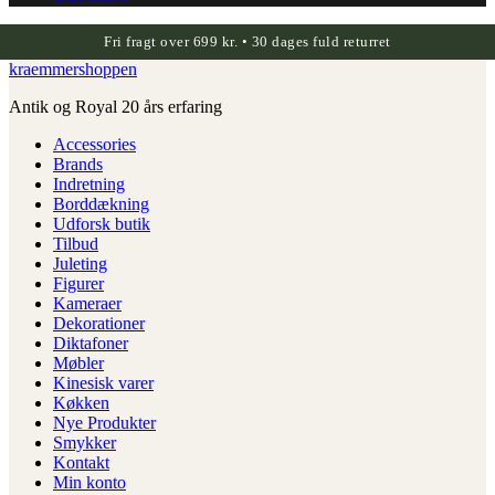
Fri fragt over 699 kr. • 30 dages fuld returret
kraemmershoppen
Antik og Royal 20 års erfaring
Accessories
Brands
Indretning
Borddækning
Udforsk butik
Tilbud
Juleting
Figurer
Kameraer
Dekorationer
Diktafoner
Møbler
Kinesisk varer
Køkken
Nye Produkter
Smykker
Kontakt
Min konto