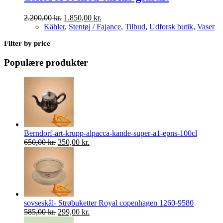
Den
Den
2.200,00
kr.
1.850,00
kr.
oprindelige
aktuelle
Kähler
,
Stentøj / Fajance
,
Tilbud
,
Udforsk butik
,
Vaser
pris
pris
Filter by price
var:
er:
2.200,00 kr..
1.850,00 kr..
Populære produkter
Berndorf-art-krupp-alpacca-kande-super-a1-epns-100cl
Den
Den
650,00
kr.
350,00
kr.
oprindelige
aktuelle
pris
pris
var:
er:
650,00 kr..
350,00 kr..
sovseskål- Strøbuketter Royal copenhagen 1260-9580
Den
Den
585,00
kr.
299,00
kr.
oprindelige
aktuelle