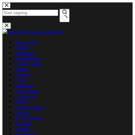
Fortsæt
til
indhold
Ingen
resultater
Accessories
Brands
Indretning
Borddækning
Udforsk butik
Tilbud
Juleting
Figurer
Kameraer
Dekorationer
Diktafoner
Møbler
Kinesisk varer
Køkken
Nye Produkter
Smykker
Kontakt
Min konto