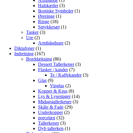
Armbånde
1
vare
3
Halskæder
3
varer
1
Ikoniske Symboler
1
1
vare
Øreringe
1
18
vare
Ringe
18
varer
1
Smykkesæt
1
3
vare
Tasker
3
2
varer
Ure
2
varer
2
Armbåndsure
2
1
varer
Diktafoner
1
vare
167
Indretning
167
varer
86
Borddækning
86
varer
3
Dessert Tallerkener
3
7
varer
Flasker / kander
7
varer
3
Te / Kaffekander
3
9
varer
Glas
9
varer
2
Vinglas
2
varer
8
Kopper & Krus
8
varer
14
Lys & Lysestager
14
3
varer
Midagstallerkener
3
29
varer
Skåle & Fade
29
2
varer
Underkopper
2
32
varer
porcelæn
32
varer
3
Tallerkener
3
varer
1
Dyb tallerken
1