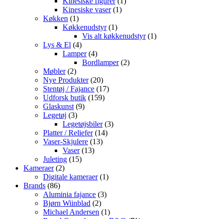
varer
1
Kinesiske figurer
1
1
vare
Kinesiske vaser
1
1
vare
Køkken
1
vare
1
Køkkenudstyr
1
vare
1
Vis alt køkkenudstyr
1
4
vare
Lys & El
4
varer
4
Lamper
4
varer
2
Bordlamper
2
2
varer
Møbler
2
varer
20
Nye Produkter
20
varer
17
Stentøj / Fajance
17
159
varer
Udforsk butik
159
9
varer
Glaskunst
9
3
varer
Legetøj
3
varer
3
Legetøjsbiler
3
14
varer
Platter / Reliefer
14
13
varer
Vaser-Skjulere
13
13
varer
Vaser
13
15
varer
Juleting
15
2
varer
Kameraer
2
varer
1
Digitale kameraer
1
86
vare
Brands
86
varer
3
Aluminia fajance
3
2
varer
Bjørn Wiinblad
2
varer
1
Michael Andersen
1