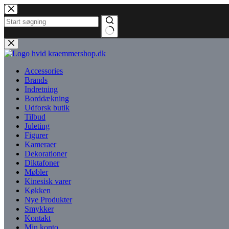
Fortsæt
til
indhold
Ingen
resultater
Accessories
Brands
Indretning
Borddækning
Udforsk butik
Tilbud
Juleting
Figurer
Kameraer
Dekorationer
Diktafoner
Møbler
Kinesisk varer
Køkken
Nye Produkter
Smykker
Kontakt
Min konto