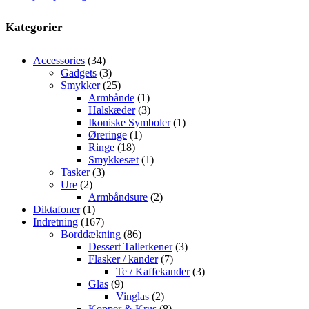
oprindelige
akt
pris
pri
Kategorier
var:
er:
69,00 kr..
39,
34
Accessories
34
varer
3
Gadgets
3
varer
25
Smykker
25
varer
1
Armbånde
1
vare
3
Halskæder
3
varer
1
Ikoniske Symboler
1
1
vare
Øreringe
1
18
vare
Ringe
18
varer
1
Smykkesæt
1
3
vare
Tasker
3
2
varer
Ure
2
varer
2
Armbåndsure
2
1
varer
Diktafoner
1
vare
167
Indretning
167
varer
86
Borddækning
86
varer
3
Dessert Tallerkener
3
7
varer
Flasker / kander
7
varer
3
Te / Kaffekander
3
9
varer
Glas
9
varer
2
Vinglas
2
varer
8
Kopper & Krus
8