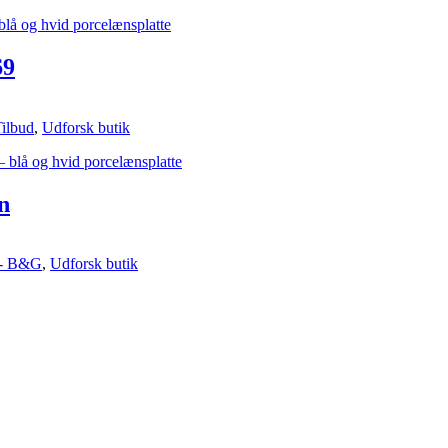
69
ilbud
,
Udforsk butik
n
 - B&G
,
Udforsk butik