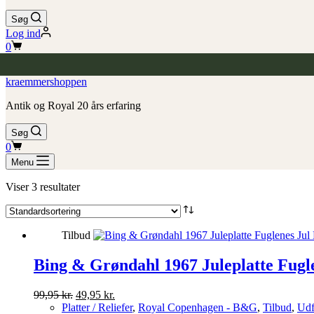
Søg
Log ind
Indkøbskurv
0
kraemmershoppen
Antik og Royal 20 års erfaring
Søg
Indkøbskurv
0
Menu
Viser 3 resultater
Tilbud
Bing & Grøndahl 1967 Juleplatte Fug
Den
Den
99,95
kr.
49,95
kr.
oprindelige
aktuelle
Platter / Reliefer
,
Royal Copenhagen - B&G
,
Tilbud
,
Udf