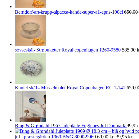
Berndorf-art-krupp-alpacca-kande-super-a1-epns-100cl
650,00
sovseskål- Strøbuketter Royal copenhagen 1260-9580
585,00
k
Kantet skål - Musselmalet Royal Copenhagen RC 1-141
659,0
Bing & Grøndahl 1967 Juleplatte Fuglenes Jul Danmark
99,95
Den
De
jul I præstegården 1969 B&G 8000-9069
69,00
kr.
39,95
kr.