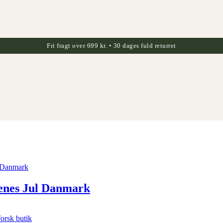
Fri fragt over 699 kr. • 30 dages fuld returret
lenes Jul Danmark
orsk butik