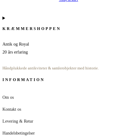
pris
pris
var:
er:
99,95 kr..
49,95 kr..
KRÆMMERSHOPPEN
Antik og Royal
20 års erfaring
Håndplukkede antikviteter & samlerobjekter med historie.
INFORMATION
Om os
Kontakt os
Levering & Retur
Handelsbetingelser