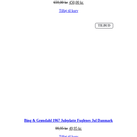
Den
Den
659,00
kr.
450,00
kr.
oprindelige
aktuelle
Tilføj til kurv
pris
pris
var:
er:
659,00 kr..
450,00 kr..
VARE
TILBUD
PÅ
TILBUD
Bing & Grøndahl 1967 Juleplatte Fuglenes Jul Danmark
Den
Den
99,95
kr.
49,95
kr.
oprindelige
aktuelle
Tilføj til kurv