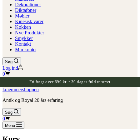
Dekorationer
Diktafoner
Møbler
Kinesisk varer
Køkken
Nye Produkter
Smykker
Kontakt
Min konto
Søg
Log ind
Indkøbskurv
0
Fri fragt over 699 kr. • 30 dages fuld returret
kraemmershoppen
Antik og Royal 20 års erfaring
Søg
Indkøbskurv
0
Menu
Kurv