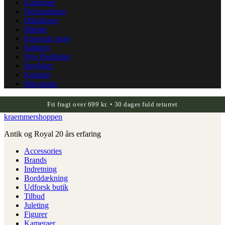
Kameraer
Dekorationer
Diktafoner
Møbler
Kinesisk varer
Køkken
Nye Produkter
Smykker
Kontakt
Min konto
Fri fragt over 699 kr. • 30 dages fuld returret
kraemmershoppen
Antik og Royal 20 års erfaring
Accessories
Brands
Indretning
Borddækning
Udforsk butik
Tilbud
Juleting
Figurer
Kameraer