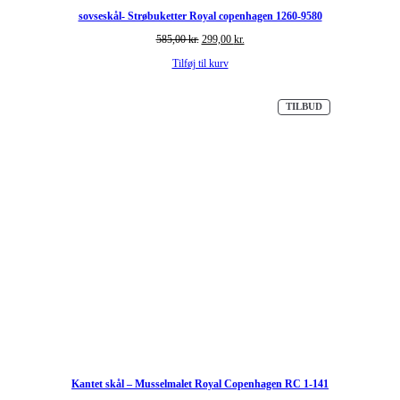
sovseskål- Strøbuketter Royal copenhagen 1260-9580
Den
Den
585,00
kr.
299,00
kr.
oprindelige
aktuelle
Tilføj til kurv
pris
pris
var:
er:
585,00 kr..
299,00 kr..
VARE
TILBUD
PÅ
TILBUD
Kantet skål – Musselmalet Royal Copenhagen RC 1-141