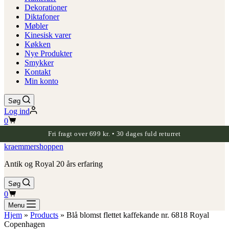
Dekorationer
Diktafoner
Møbler
Kinesisk varer
Køkken
Nye Produkter
Smykker
Kontakt
Min konto
Søg
Log ind
Indkøbskurv
0
Fri fragt over 699 kr. • 30 dages fuld returret
kraemmershoppen
Antik og Royal 20 års erfaring
Søg
Indkøbskurv
0
Menu
Hjem
»
Products
»
Blå blomst flettet kaffekande nr. 6818 Royal
Copenhagen