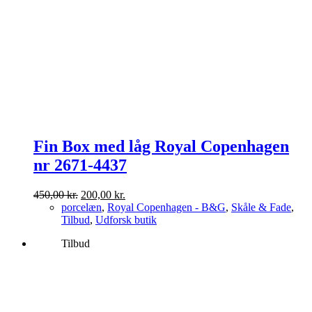
Fin Box med låg Royal Copenhagen
nr 2671-4437
Den
Den
450,00
kr.
200,00
kr.
oprindelige
aktuelle
porcelæn
,
Royal Copenhagen - B&G
,
Skåle & Fade
,
pris
pris
Tilbud
,
Udforsk butik
var:
er:
Tilbud
450,00 kr..
200,00 kr..