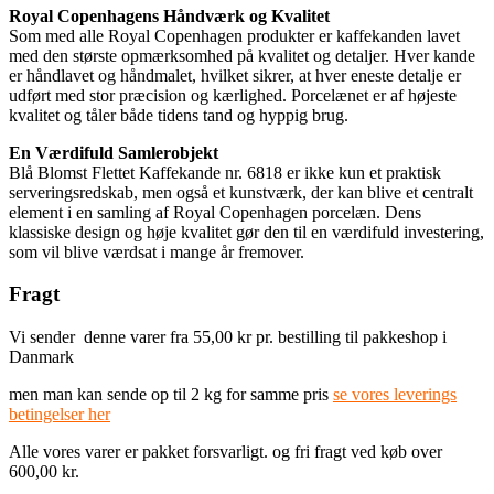
Royal Copenhagens Håndværk og Kvalitet
Som med alle Royal Copenhagen produkter er kaffekanden lavet
med den største opmærksomhed på kvalitet og detaljer. Hver kande
er håndlavet og håndmalet, hvilket sikrer, at hver eneste detalje er
udført med stor præcision og kærlighed. Porcelænet er af højeste
kvalitet og tåler både tidens tand og hyppig brug.
En Værdifuld Samlerobjekt
Blå Blomst Flettet Kaffekande nr. 6818 er ikke kun et praktisk
serveringsredskab, men også et kunstværk, der kan blive et centralt
element i en samling af Royal Copenhagen porcelæn. Dens
klassiske design og høje kvalitet gør den til en værdifuld investering,
som vil blive værdsat i mange år fremover.
Fragt
Vi sender denne varer fra 55,00 kr pr. bestilling til pakkeshop i
Danmark
men man kan sende op til 2 kg for samme pris
se vores leverings
betingelser her
Alle vores varer er pakket forsvarligt. og fri fragt ved køb over
600,00 kr.