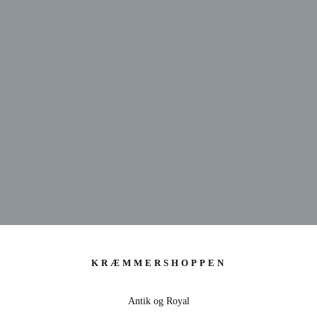
KRÆMMERSHOP
KRÆMMERSHOPPEN
ANTIK & ROYAL - 20 ÅRS ERFARING
Antik og Royal
SE UDVALG