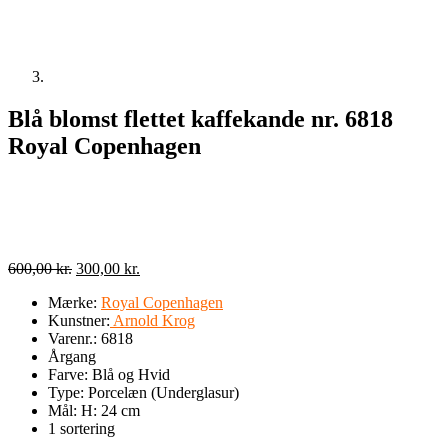
Blå blomst flettet kaffekande nr. 6818
Royal Copenhagen
Den
Den
600,00
kr.
300,00
kr.
oprindelige
aktuelle
Mærke:
Royal Copenhagen
pris
pris
Kunstner:
Arnold Krog
var:
er:
Varenr.: 6818
600,00 kr..
300,00 kr..
Årgang
Farve: Blå og Hvid
Type: Porcelæn (Underglasur)
Mål: H: 24 cm
1 sortering