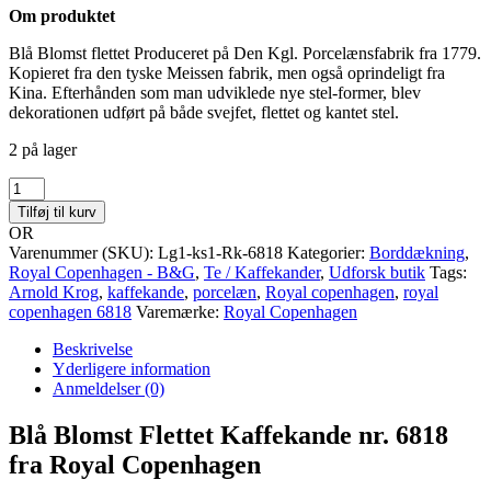
Om produktet
Blå Blomst flettet Produceret på Den Kgl. Porcelænsfabrik fra 1779.
Kopieret fra den tyske Meissen fabrik, men også oprindeligt fra
Kina. Efterhånden som man udviklede nye stel-former, blev
dekorationen udført på både svejfet, flettet og kantet stel.
2 på lager
Blå
blomst
Tilføj til kurv
flettet
OR
kaffekande
Varenummer (SKU):
Lg1-ks1-Rk-6818
Kategorier:
Borddækning
,
nr.
Royal Copenhagen - B&G
,
Te / Kaffekander
,
Udforsk butik
Tags:
6818
Arnold Krog
,
kaffekande
,
porcelæn
,
Royal copenhagen
,
royal
Royal
copenhagen 6818
Varemærke:
Royal Copenhagen
Copenhagen
antal
Beskrivelse
Yderligere information
Anmeldelser (0)
Blå Blomst Flettet Kaffekande nr. 6818
fra Royal Copenhagen