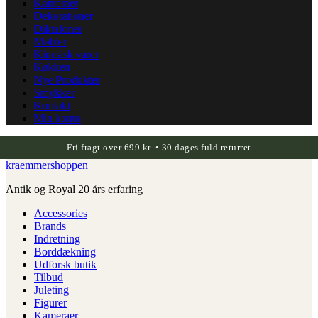
Kameraer
Dekorationer
Diktafoner
Møbler
Kinesisk varer
Køkken
Nye Produkter
Smykker
Kontakt
Min konto
Fri fragt over 699 kr. • 30 dages fuld returret
kraemmershoppen
Antik og Royal 20 års erfaring
Accessories
Brands
Indretning
Borddækning
Udforsk butik
Tilbud
Juleting
Figurer
Kameraer