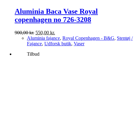
Aluminia Baca Vase Royal
copenhagen no 726-3208
Den
Den
900,00
kr.
550,00
kr.
oprindelige
aktuelle
Aluminia fajance
,
Royal Copenhagen - B&G
,
Stentøj /
pris
pris
Fajance
,
Udforsk butik
,
Vaser
var:
er:
Tilbud
900,00 kr..
550,00 kr..