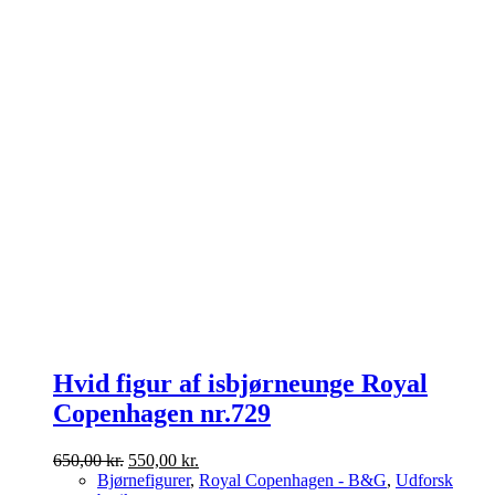
Hvid figur af isbjørneunge Royal
Copenhagen nr.729
Den
Den
650,00
kr.
550,00
kr.
oprindelige
aktuelle
Bjørnefigurer
,
Royal Copenhagen - B&G
,
Udforsk