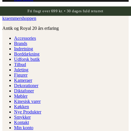
Fri fragt over 699 kr. • 30 dages fuld returret
kraemmershoppen
Antik og Royal 20 års erfaring
Accessories
Brands
Indretning
Borddækning
Udforsk butik
Tilbud
Juleting
Figurer
Kameraer
Dekorationer
Diktafoner
Møbler
Kinesisk varer
Køkken
Nye Produkter
Smykker
Kontakt
Min konto