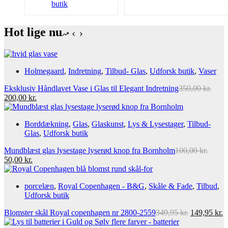
butik
Hot lige nu
Holmegaard
,
Indretning
,
Tilbud- Glas
,
Udforsk butik
,
Vaser
Eksklusiv Håndlavet Vase i Glas til Elegant Indretning
350,00
kr.
Den
Den
200,00
kr.
oprindelige
aktuelle
pris
pris
Borddækning
,
Glas
,
Glaskunst
,
Lys & Lysestager
,
Tilbud-
var:
er:
Glas
,
Udforsk butik
350,00 kr..
200,00 kr..
Mundblæst glas lysestage lyserød knop fra Bornholm
100,00
kr.
Den
Den
50,00
kr.
oprindelige
aktuelle
pris
pris
porcelæn
,
Royal Copenhagen - B&G
,
Skåle & Fade
,
Tilbud
,
var:
er:
Udforsk butik
100,00 kr..
50,00 kr..
Den
D
Blomster skål Royal copenhagen nr 2800-2559
349,95
kr.
149,95
kr.
oprindelige
a