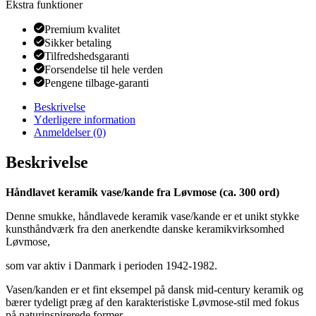
Ekstra funktioner
Premium kvalitet
Sikker betaling
Tilfredshedsgaranti
Forsendelse til hele verden
Pengene tilbage-garanti
Beskrivelse
Yderligere information
Anmeldelser (0)
Beskrivelse
Håndlavet keramik vase/kande fra Løvmose (ca. 300 ord)
Denne smukke, håndlavede keramik vase/kande er et unikt stykke
kunsthåndværk fra den anerkendte danske keramikvirksomhed
Løvmose,
som var aktiv i Danmark i perioden 1942-1982.
Vasen/kanden er et fint eksempel på dansk mid-century keramik og
bærer tydeligt præg af den karakteristiske Løvmose-stil med fokus
på naturinspirerede former,