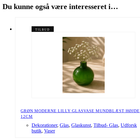
Du kunne også være interesseret i…
TILBUD
GRØN MODERNE LILLY GLASVASE MUNDBLÆST HØJDE
12CM
Dekorationer
,
Glas
,
Glaskunst
,
Tilbud- Glas
,
Udforsk
butik
,
Vaser