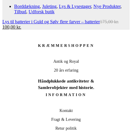
pris
p
Borddækning
,
Juleting
,
Lys & Lysestager
,
Nye Produkter
,
var:
er
Tilbud
,
Udforsk butik
349,95 kr..
1
Lys til batterier i Guld og Sølv flere farver – batterier
175,00
kr.
Den
Den
100,00
kr.
oprindelige
aktuelle
pris
pris
var:
er:
KRÆMMERSHOPPEN
175,00 kr..
100,00 kr..
Antik og Royal
20 års erfaring
Håndplukkede antikviteter &
Samlerobjekter med historie.
INFORMATION
Kontakt
Fragt & Levering
Retur politik