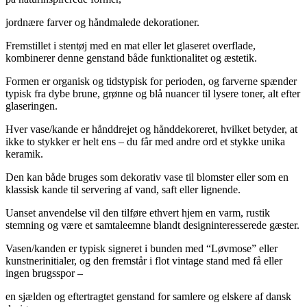
jordnære farver og håndmalede dekorationer.
Fremstillet i stentøj med en mat eller let glaseret overflade,
kombinerer denne genstand både funktionalitet og æstetik.
Formen er organisk og tidstypisk for perioden, og farverne spænder
typisk fra dybe brune, grønne og blå nuancer til lysere toner, alt efter
glaseringen.
Hver vase/kande er hånddrejet og hånddekoreret, hvilket betyder, at
ikke to stykker er helt ens – du får med andre ord et stykke unika
keramik.
Den kan både bruges som dekorativ vase til blomster eller som en
klassisk kande til servering af vand, saft eller lignende.
Uanset anvendelse vil den tilføre ethvert hjem en varm, rustik
stemning og være et samtaleemne blandt designinteresserede gæster.
Vasen/kanden er typisk signeret i bunden med “Løvmose” eller
kunstnerinitialer, og den fremstår i flot vintage stand med få eller
ingen brugsspor –
en sjælden og eftertragtet genstand for samlere og elskere af dansk