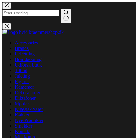
Fortsæt
til
indhold
Ingen
resultater
Accessories
Brands
Indretning
Borddækning
Udforsk butik
Tilbud
Juleting
Figurer
Kameraer
Dekorationer
Diktafoner
Møbler
Kinesisk varer
Køkken
Nye Produkter
Smykker
Kontakt
Min konto