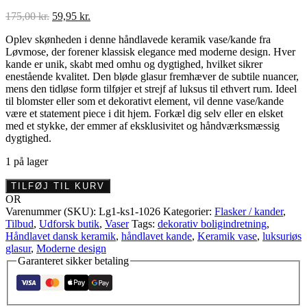
Den
Den
175,00
kr.
59,95
kr.
oprindelige
aktuelle
Oplev skønheden i denne håndlavede keramik vase/kande fra
pris
pris
Løvmose, der forener klassisk elegance med moderne design. Hver
var:
er:
kande er unik, skabt med omhu og dygtighed, hvilket sikrer
175,00 kr..
59,95 kr..
enestående kvalitet. Den bløde glasur fremhæver de subtile nuancer,
mens den tidløse form tilføjer et strejf af luksus til ethvert rum. Ideel
til blomster eller som et dekorativt element, vil denne vase/kande
være et statement piece i dit hjem. Forkæl dig selv eller en elsket
med et stykke, der emmer af eksklusivitet og håndværksmæssig
dygtighed.
1 på lager
Håndlavet
TILFØJ TIL KURV
keramik
OR
vase/kande
Varenummer (SKU):
Lg1-ks1-1026
Kategorier:
Flasker / kander
,
fra
Tilbud
,
Udforsk butik
,
Vaser
Tags:
dekorativ boligindretning
,
Løvmose
Håndlavet dansk keramik
,
håndlavet kande
,
Keramik vase
,
luksuriøs
antal
glasur
,
Moderne design
Garanteret sikker betaling