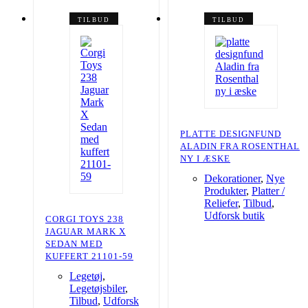
TILBUD
TILBUD
PLATTE DESIGNFUND
ALADIN FRA ROSENTHAL
NY I ÆSKE
Dekorationer
,
Nye
Produkter
,
Platter /
Reliefer
,
Tilbud
,
Udforsk butik
CORGI TOYS 238
JAGUAR MARK X
SEDAN MED
KUFFERT 21101-59
Legetøj
,
Legetøjsbiler
,
Tilbud
,
Udforsk