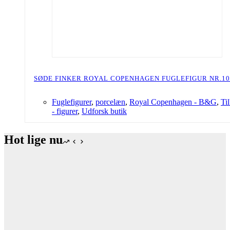
SØDE FINKER ROYAL COPENHAGEN FUGLEFIGUR NR.10
Fuglefigurer
,
porcelæn
,
Royal Copenhagen - B&G
,
Ti
- figurer
,
Udforsk butik
Hot lige nu