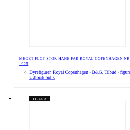
MEGET FLOT STOR HANE FAR ROYAL COPENHAGEN NR
1025
Dyrefigurer
,
Royal Copenhagen - B&G
,
Tilbud - figur
Udforsk butik
TILBUD