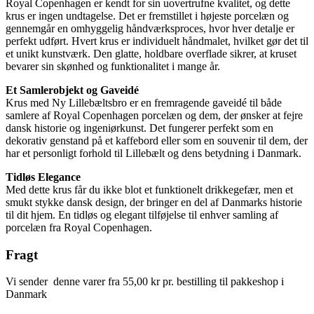
Royal Copenhagen er kendt for sin uovertrufne kvalitet, og dette
krus er ingen undtagelse. Det er fremstillet i højeste porcelæn og
gennemgår en omhyggelig håndværksproces, hvor hver detalje er
perfekt udført. Hvert krus er individuelt håndmalet, hvilket gør det til
et unikt kunstværk. Den glatte, holdbare overflade sikrer, at kruset
bevarer sin skønhed og funktionalitet i mange år.
Et Samlerobjekt og Gaveidé
Krus med Ny Lillebæltsbro er en fremragende gaveidé til både
samlere af Royal Copenhagen porcelæn og dem, der ønsker at fejre
dansk historie og ingeniørkunst. Det fungerer perfekt som en
dekorativ genstand på et kaffebord eller som en souvenir til dem, der
har et personligt forhold til Lillebælt og dens betydning i Danmark.
Tidløs Elegance
Med dette krus får du ikke blot et funktionelt drikkegefær, men et
smukt stykke dansk design, der bringer en del af Danmarks historie
til dit hjem. En tidløs og elegant tilføjelse til enhver samling af
porcelæn fra Royal Copenhagen.
Fragt
Vi sender denne varer fra 55,00 kr pr. bestilling til pakkeshop i
Danmark