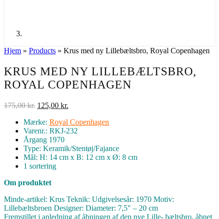
Hjem
»
Products
»
Krus med ny Lillebæltsbro, Royal Copenhagen
KRUS MED NY LILLEBÆLTSBRO,
ROYAL COPENHAGEN
Den
Den
175,00
kr.
125,00
kr.
oprindelige
aktuelle
Mærke:
Royal Copenhagen
pris
pris
Varenr.: RKJ-232
var:
er:
Årgang 1970
175,00 kr..
125,00 kr..
Type: Keramik/Stentøj/Fajance
Mål: H: 14 cm x B: 12 cm x Ø: 8 cm
1 sortering
Om produktet
Minde-artikel: Krus Teknik: Udgivelsesår: 1970 Motiv:
Lillebæltsbroen Designer: Diameter: 7,5″ – 20 cm
Fremstillet i anledning af åbningen af den nye Lille- bæltsbro, åbnet