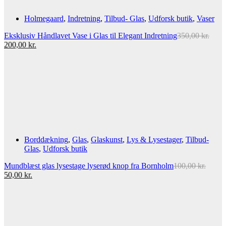
Holmegaard
,
Indretning
,
Tilbud- Glas
,
Udforsk butik
,
Vaser
Eksklusiv Håndlavet Vase i Glas til Elegant Indretning
350,00
kr.
Den
Den
200,00
kr.
oprindelige
aktuelle
pris
pris
var:
er:
350,00 kr..
200,00 kr..
Borddækning
,
Glas
,
Glaskunst
,
Lys & Lysestager
,
Tilbud-
Glas
,
Udforsk butik
Mundblæst glas lysestage lyserød knop fra Bornholm
100,00
kr.
Den
Den
50,00
kr.
oprindelige
aktuelle
pris
pris
var:
er:
100,00 kr..
50,00 kr..