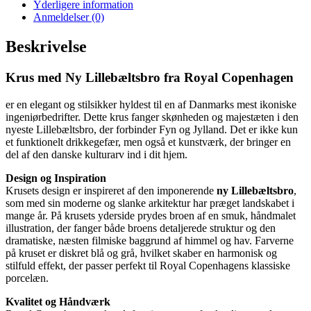
Yderligere information
Anmeldelser (0)
Beskrivelse
Krus med Ny Lillebæltsbro
fra
Royal Copenhagen
er en elegant og stilsikker hyldest til en af Danmarks mest ikoniske
ingeniørbedrifter. Dette krus fanger skønheden og majestæten i den
nyeste Lillebæltsbro, der forbinder Fyn og Jylland. Det er ikke kun
et funktionelt drikkegefær, men også et kunstværk, der bringer en
del af den danske kulturarv ind i dit hjem.
Design og Inspiration
Krusets design er inspireret af den imponerende
ny Lillebæltsbro
,
som med sin moderne og slanke arkitektur har præget landskabet i
mange år. På krusets yderside prydes broen af en smuk, håndmalet
illustration, der fanger både broens detaljerede struktur og den
dramatiske, næsten filmiske baggrund af himmel og hav. Farverne
på kruset er diskret blå og grå, hvilket skaber en harmonisk og
stilfuld effekt, der passer perfekt til Royal Copenhagens klassiske
porcelæn.
Kvalitet og Håndværk