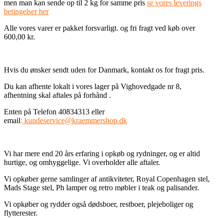
men man kan sende op til 2 kg for samme pris
se vores leverings
betingelser her
Alle vores varer er pakket forsvarligt. og fri fragt ved køb over
600,00 kr.
Hvis du ønsker sendt uden for Danmark, kontakt os for fragt pris.
Du kan afhente lokalt i vores lager på Vighovedgade nr 8,
afhentning skal aftales på forhånd .
Enten på Telefon 40834313 eller
email
:
kundeservice@kraemmershop.dk
Vi har mere end 20 års erfaring i opkøb og rydninger, og er altid
hurtige, og omhyggelige. Vi overholder alle aftaler.
Vi opkøber gerne samlinger af antikviteter, Royal Copenhagen stel,
Mads Stage stel, Ph lamper og retro møbler i teak og palisander.
Vi opkøber og rydder også dødsboer, restboer, plejeboliger og
flytterester.