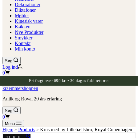
Dekorationer
Diktafoner
Møbler
Kinesisk varer
Køkken
Nye Produkter
Smykker
Kontakt
Min konto
Søg
Log ind
Indkøbskurv
0
Fri fragt over 699 kr. • 30 dages fuld returret
kraemmershoppen
Antik og Royal 20 års erfaring
Søg
Indkøbskurv
0
Menu
Hjem
»
Products
»
Krus med ny Lillebæltsbro, Royal Copenhagen
🔍
TILBUD