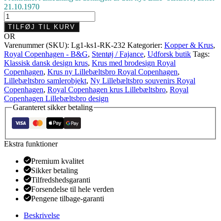
21.10.1970
Krus
med
TILFØJ TIL KURV
ny
OR
Lillebæltsbro,
Varenummer (SKU):
Lg1-ks1-RK-232
Kategorier:
Kopper & Krus
,
Royal
Royal Copenhagen - B&G
,
Stentøj / Fajance
,
Udforsk butik
Tags:
Copenhagen
Klassisk dansk design krus
,
Krus med brodesign Royal
antal
Copenhagen
,
Krus ny Lillebæltsbro Royal Copenhagen
,
Lillebæltsbro samlerobjekt
,
Ny Lillebæltsbro souvenirs Royal
Copenhagen
,
Royal Copenhagen krus Lillebæltsbro
,
Royal
Copenhagen Lillebæltsbro design
Garanteret sikker betaling
Ekstra funktioner
Premium kvalitet
Sikker betaling
Tilfredshedsgaranti
Forsendelse til hele verden
Pengene tilbage-garanti
Beskrivelse