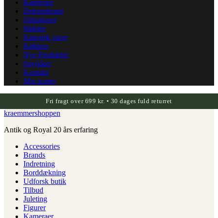
Kameraer
Dekorationer
Diktafoner
Møbler
Kinesisk varer
Køkken
Nye Produkter
Smykker
Kontakt
Min konto
Fri fragt over 699 kr. • 30 dages fuld returret
kraemmershoppen
Antik og Royal 20 års erfaring
Accessories
Brands
Indretning
Borddækning
Udforsk butik
Tilbud
Juleting
Figurer
Kameraer