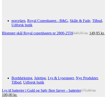
porcelæn
,
Royal Copenhagen - B&G
,
Skåle & Fade
,
Tilbud
,
Udforsk butik
Den
D
Blomster skål Royal copenhagen nr 2800-2559
349,95
kr.
149,95
kr.
oprindelige
a
pris
p
var:
er
349,95 kr..
1
Borddækning
,
Juleting
,
Lys & Lysestager
,
Nye Produkter
,
Tilbud
,
Udforsk butik
Lys til batterier i Guld og Sølv flere farver – batterier
175,00
kr.
Den
Den
100,00
kr.
oprindelige
aktuelle
pris
pris