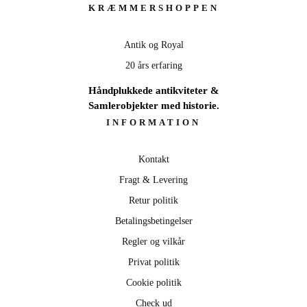
var:
er:
KRÆMMERSHOPPEN
175,00 kr..
100,00 kr..
Antik og Royal
20 års erfaring
Håndplukkede antikviteter &
Samlerobjekter med historie.
INFORMATION
Kontakt
Fragt & Levering
Retur politik
Betalingsbetingelser
Regler og vilkår
Privat politik
Cookie politik
Check ud