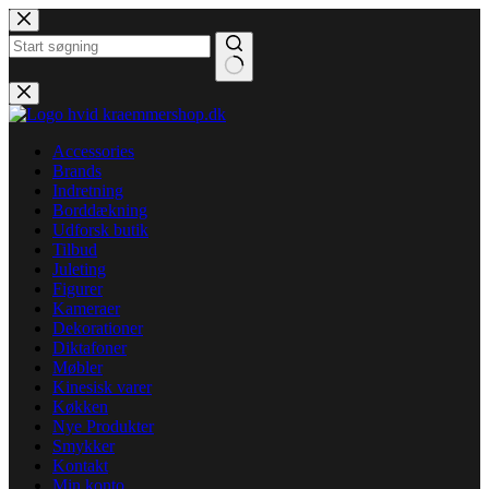
Fortsæt
til
indhold
Ingen
resultater
Accessories
Brands
Indretning
Borddækning
Udforsk butik
Tilbud
Juleting
Figurer
Kameraer
Dekorationer
Diktafoner
Møbler
Kinesisk varer
Køkken
Nye Produkter
Smykker
Kontakt
Min konto