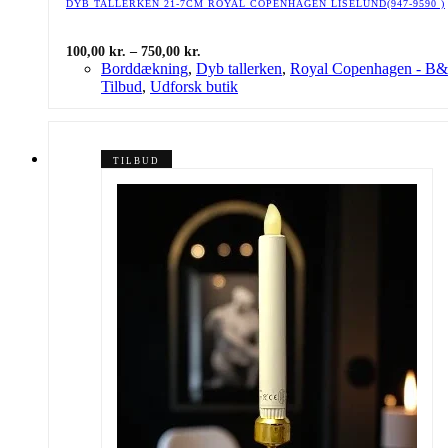
DYB TALLERKEN 21-7CM ROYAL COPENHAGEN LISELUND(947-9590 )
Prisinterval:
100,00
kr.
–
750,00
kr.
100,00 kr.
Borddækning
,
Dyb tallerken
,
Royal Copenhagen - B
til
Tilbud
,
Udforsk butik
750,00 kr.
TILBUD