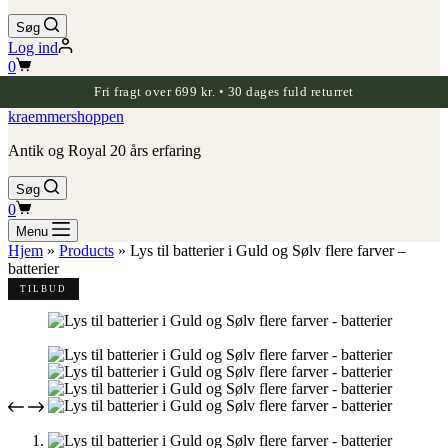
Søg
Log ind
Indkøbskurv
0
Fri fragt over 699 kr. • 30 dages fuld returret
kraemmershoppen
Antik og Royal 20 års erfaring
Søg
Indkøbskurv
0
Menu
Hjem
»
Products
»
Lys til batterier i Guld og Sølv flere farver –
batterier
TILBUD