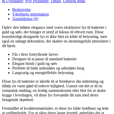
& Lysestager
,
Nye Produkter
,
Tilbud
,
Udforsk butik
og
Sølv
Beskrivelse
flere
Yderligere information
farver
Anmeldelser (0)
-
batterier
Oplev den tidløse elegance med vores eksklusive lys til batterier i
antal
guld og sølv, der bringer et strejf af luksus til ethvert rum. Disse
kunstfærdigt designede lys er ikke blot en kilde til belysning, men
også en udsøgt dekoration, der skaber en stemningsfuld atmosfære i
dit hjem.
Fås i flere fortryllende farver
Designet til at passe til standard batterier
Elegant finish i guld og sølv
Perfekte til både indendørs og udendørs brug
Langvarig og energieffektiv belysning
Disse lys til batterier er ideelle til at fremhæve din indretning og
tilføje en varm glød til enhver lejlighed. Uanset om det er til en
romantisk middag, en festlig sammenkomst eller blot for at skabe
hygge i hverdagen, vil disse lys forvandle dit rum med deres
betagende skønhed.
Fremstillet af kvalitetsmaterialer, er disse lys både holdbare og lette
at vedligeholde. For at sikre deres lange levetid, anbefales det at