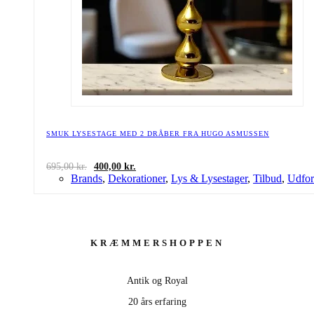
SMUK LYSESTAGE MED 2 DRÅBER FRA HUGO ASMUSSEN
Den
Den
695,00
kr.
400,00
kr.
oprindelige
aktuelle
Brands
,
Dekorationer
,
Lys & Lysestager
,
Tilbud
,
Udfor
pris
pris
var:
er:
695,00 kr..
400,00 kr..
KRÆMMERSHOPPEN
Antik og Royal
20 års erfaring