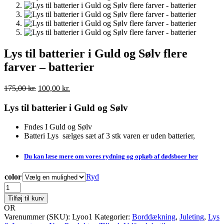
Lys til batterier i Guld og Sølv flere
farver – batterier
Den
Den
175,00
kr.
100,00
kr.
oprindelige
aktuelle
pris
pris
Lys til batterier i Guld og Sølv
var:
er:
175,00 kr..
100,00 kr..
Fndes I Guld og Sølv
Batteri Lys sælges sæt af 3 stk varen er uden batterier,
Du kan læse mere om vores rydning og opkøb af dødsboer her
color
Ryd
Lys
til
Tilføj til kurv
batterier
OR
i
Varenummer (SKU):
Lyoo1
Kategorier:
Borddækning
,
Juleting
,
Lys
Guld