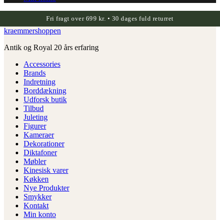
Fri fragt over 699 kr. • 30 dages fuld returret
kraemmershoppen
Antik og Royal 20 års erfaring
Accessories
Brands
Indretning
Borddækning
Udforsk butik
Tilbud
Juleting
Figurer
Kameraer
Dekorationer
Diktafoner
Møbler
Kinesisk varer
Køkken
Nye Produkter
Smykker
Kontakt
Min konto