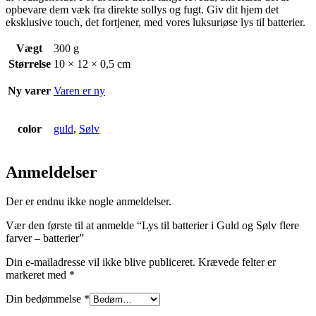
opbevare dem væk fra direkte sollys og fugt. Giv dit hjem det
eksklusive touch, det fortjener, med vores luksuriøse lys til batterier.
Vægt
300 g
Størrelse
10 × 12 × 0,5 cm
Ny varer
Varen er ny
color
guld
,
Sølv
Anmeldelser
Der er endnu ikke nogle anmeldelser.
Vær den første til at anmelde “Lys til batterier i Guld og Sølv flere
farver – batterier”
Din e-mailadresse vil ikke blive publiceret.
Krævede felter er
markeret med
*
Din bedømmelse
*