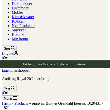
Dekorationer
Diktafoner
Møbler
Kinesisk varer
Køkken
Nye Produkter
Smykker
Kontakt
Min konto
Søg
Log ind
Indkøbskurv
0
Fri fragt over 699 kr. • 30 dages fuld returret
kraemmershoppen
Antik og Royal 20 års erfaring
Søg
Indkøbskurv
0
Menu
Hjem
»
Products
»
pingvin, Bing & Grøndahl figur nr. 1020431 /
1821