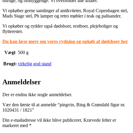
hurtige, og omhyggelige. Vi overholder alle aftaler.
Vi opkøber gerne samlinger af antikviteter, Royal Copenhagen stel,
Mads Stage stel, Ph lamper og retro møbler i teak og palisander.
Vi opkøber og rydder også dødsboer, restboer, plejeboliger og
flytterester.
Du kan læse mere om vores rydning og opkøb af dødsboer her
Vægt
500 g
Brugt:
virkelig god stand
Anmeldelser
Der er endnu ikke nogle anmeldelser.
Vær den første til at anmelde “pingvin, Bing & Grøndahl figur nr.
1020431 / 1821”
Din e-mailadresse vil ikke blive publiceret.
Krævede felter er
markeret med
*