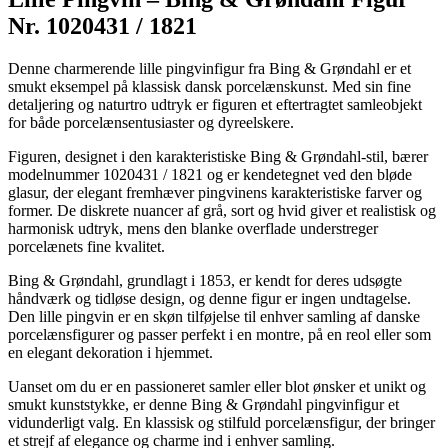
Nr. 1020431 / 1821
Denne charmerende lille pingvinfigur fra Bing & Grøndahl er et
smukt eksempel på klassisk dansk porcelænskunst. Med sin fine
detaljering og naturtro udtryk er figuren et eftertragtet samleobjekt
for både porcelænsentusiaster og dyreelskere.
Figuren, designet i den karakteristiske Bing & Grøndahl-stil, bærer
modelnummer 1020431 / 1821 og er kendetegnet ved den bløde
glasur, der elegant fremhæver pingvinens karakteristiske farver og
former. De diskrete nuancer af grå, sort og hvid giver et realistisk og
harmonisk udtryk, mens den blanke overflade understreger
porcelænets fine kvalitet.
Bing & Grøndahl, grundlagt i 1853, er kendt for deres udsøgte
håndværk og tidløse design, og denne figur er ingen undtagelse.
Den lille pingvin er en skøn tilføjelse til enhver samling af danske
porcelænsfigurer og passer perfekt i en montre, på en reol eller som
en elegant dekoration i hjemmet.
Uanset om du er en passioneret samler eller blot ønsker et unikt og
smukt kunststykke, er denne Bing & Grøndahl pingvinfigur et
vidunderligt valg. En klassisk og stilfuld porcelænsfigur, der bringer
et strejf af elegance og charme ind i enhver samling.