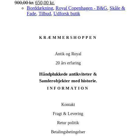
Den
Den
900,00
kr.
650,00
kr.
oprindelige
aktuelle
Borddækning
,
Royal Copenhagen - B&G
,
Skåle &
pris
pris
Fade
,
Tilbud
,
Udforsk butik
var:
er:
900,00 kr..
650,00 kr..
KRÆMMERSHOPPEN
Antik og Royal
20 års erfaring
Håndplukkede antikviteter &
Samlerobjekter med historie.
INFORMATION
Kontakt
Fragt & Levering
Retur politik
Betalingsbetingelser