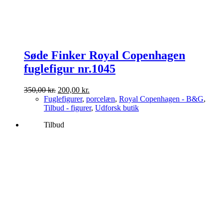
Søde Finker Royal Copenhagen
fuglefigur nr.1045
Den
Den
350,00
kr.
200,00
kr.
oprindelige
aktuelle
Fuglefigurer
,
porcelæn
,
Royal Copenhagen - B&G
,
pris
pris
Tilbud - figurer
,
Udforsk butik
var:
er:
Tilbud
350,00 kr..
200,00 kr..