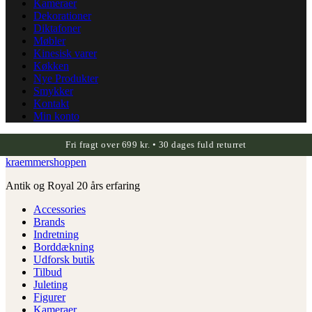
Kameraer
Dekorationer
Diktafoner
Møbler
Kinesisk varer
Køkken
Nye Produkter
Smykker
Kontakt
Min konto
Fri fragt over 699 kr. • 30 dages fuld returret
kraemmershoppen
Antik og Royal 20 års erfaring
Accessories
Brands
Indretning
Borddækning
Udforsk butik
Tilbud
Juleting
Figurer
Kameraer