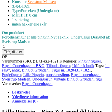
Kunstner
:
Sveistrup Madsen
var:
er:
:Bg-B1821
650,00 kr..
350,00 kr..
Type:
Porcelæn (Underglasur)
Mål:
H: H: 8 cm
1 sortering
ingen hakker elle skår
Om produktet
Porcelænsfigur af lille pingvin Nyt Teknik: Underglasur Designet af:
Sveistrup Madsen
pingvin,
Bing
Tilføj til kurv
&
OR
Grøndahl
Varenummer (SKU):
Lg1-ks2-1821
Kategorier:
Pingvinfigurer
,
figur
Royal Copenhagen - B&G
,
Tilbud - figurer
,
Udforsk butik
Tags:
"til
nr.
salg"
,
antik
,
Bing & Grøndahl
,
Figur nr. 1020431 / 1821
,
1020431
Fuglefigurer
,
Lille Pingvin
,
porcelænsfigur
,
Royal copenhagen
,
/
Sveistrup Madsen
,
Underglasur
,
Vintage Bing & Grøndahl figu
1821
Varemærke:
Royal Copenhagen
antal
Beskrivelse
Yderligere information
Anmeldelser (0)
Lille Pingvin – Bing & Grøndahl Figur