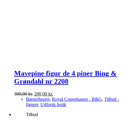
Mavepine figur de 4 piner Bing &
Grøndahl nr 2208
Den
Den
300,00
kr.
200,00
kr.
oprindelige
aktuelle
Børnefigurer
,
Royal Copenhagen - B&G
,
Tilbud -
pris
pris
figurer
,
Udforsk butik
var:
er:
Tilbud
300,00 kr..
200,00 kr..