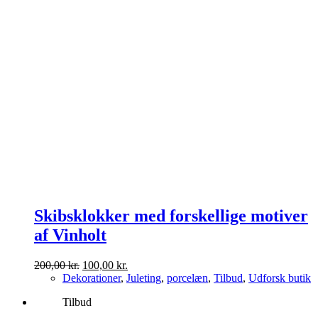
Skibsklokker med forskellige motiver
af Vinholt
Den
Den
200,00
kr.
100,00
kr.
oprindelige
aktuelle
Dekorationer
,
Juleting
,
porcelæn
,
Tilbud
,
Udforsk butik
pris
pris
Tilbud
var:
er:
200,00 kr..
100,00 kr..