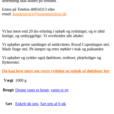
afhentning skal aftales på forhånd .
Enten på Telefon 40834313 eller
email
:
kundeservice@kraemmershop.dk
Vi har mere end 20 års erfaring i opkøb og rydninger, og er altid
hurtige, og omhyggelige. Vi overholder alle aftaler.
Vi opkøber gerne samlinger af antikviteter, Royal Copenhagen stel,
Mads Stage stel, Ph lamper og retro møbler i teak og palisander.
Vi opkøber og rydder også dødsboer, restboer, plejeboliger og
flytterester.
Du kan læse mere om vores rydning og opkøb af dødsboer her
Vægt
1000 g
Brugt:
Denne varer er brugt
,
varen er ny
Sæt
Enkelt stk pris
,
Sæt pris af 6 stk