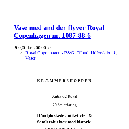
Vase med and der flyver Royal
Copenhagen nr. 1087-88-6
Den
Den
300,00
kr.
200,00
kr.
oprindelige
aktuelle
Royal Copenhagen - B&G
,
Tilbud
,
Udforsk butik
,
pris
pris
Vaser
var:
er:
300,00 kr..
200,00 kr..
KRÆMMERSHOPPEN
Antik og Royal
20 års erfaring
Håndplukkede antikviteter &
Samlerobjekter med historie.
INFORMATION