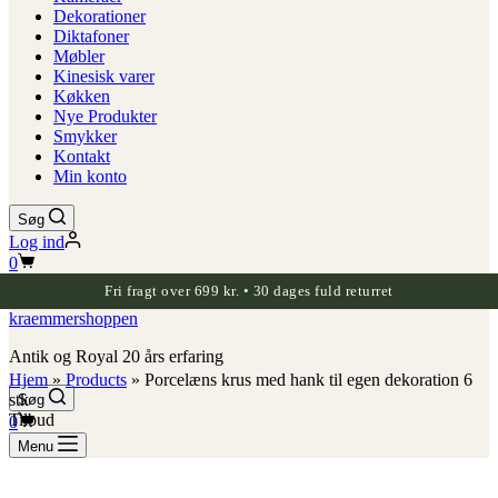
Dekorationer
Diktafoner
Møbler
Kinesisk varer
Køkken
Nye Produkter
Smykker
Kontakt
Min konto
Søg
Log ind
Indkøbskurv
0
Fri fragt over 699 kr. • 30 dages fuld returret
kraemmershoppen
Antik og Royal 20 års erfaring
Hjem
»
Products
»
Porcelæns krus med hank til egen dekoration 6
stk
Søg
Indkøbskurv
Tilbud
0
Menu