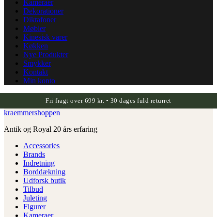
Kameraer
Dekorationer
Diktafoner
Møbler
Kinesisk varer
Køkken
Nye Produkter
Smykker
Kontakt
Min konto
Fri fragt over 699 kr. • 30 dages fuld returret
kraemmershoppen
Antik og Royal 20 års erfaring
Accessories
Brands
Indretning
Borddækning
Udforsk butik
Tilbud
Juleting
Figurer
Kameraer