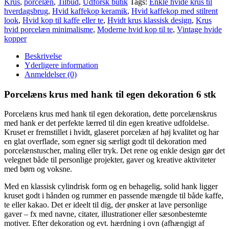
Krus
,
porcelæn
,
Tilbud
,
Udforsk butik
Tags:
Enkle hvide krus til
egen
hverdagsbrug
,
Hvid kaffekop keramik
,
Hvid kaffekop med stilrent
dekoration
look
,
Hvid kop til kaffe eller te
,
Hvidt krus klassisk design
,
Krus
6
hvid porcelæn minimalisme
,
Moderne hvid kop til te
,
Vintage hvide
stk
kopper
antal
Beskrivelse
Yderligere information
Anmeldelser (0)
Porcelæns krus med hank til egen dekoration 6 stk
Porcelæns krus med hank til egen dekoration, dette porcelænskrus
med hank er det perfekte lærred til din egen kreative udfoldelse.
Kruset er fremstillet i hvidt, glaseret porcelæn af høj kvalitet og har
en glat overflade, som egner sig særligt godt til dekoration med
porcelænstuscher, maling eller tryk. Det rene og enkle design gør det
velegnet både til personlige projekter, gaver og kreative aktiviteter
med børn og voksne.
Med en klassisk cylindrisk form og en behagelig, solid hank ligger
kruset godt i hånden og rummer en passende mængde til både kaffe,
te eller kakao. Det er ideelt til dig, der ønsker at lave personlige
gaver – fx med navne, citater, illustrationer eller sæsonbestemte
motiver. Efter dekoration og evt. hærdning i ovn (afhængigt af