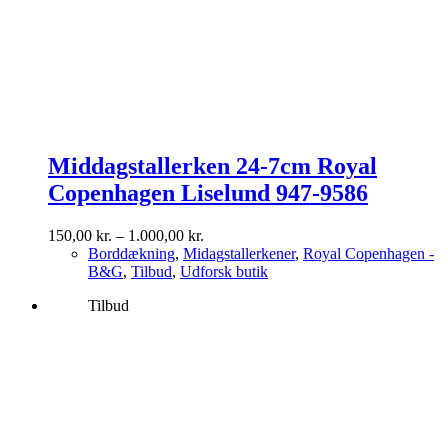
Middagstallerken 24-7cm Royal
Copenhagen Liselund 947-9586
Prisinterval:
150,00
kr.
–
1.000,00
kr.
150,00 kr.
Borddækning
,
Midagstallerkener
,
Royal Copenhagen -
til
B&G
,
Tilbud
,
Udforsk butik
1.000,00 kr.
Tilbud