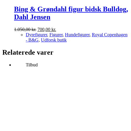
Bing & Grøndahl figur bidsk Bulldog,
Dahl Jensen
Den
Den
1.050,00
kr.
700,00
kr.
oprindelige
aktuelle
Dyrefigurer
,
Figurer
,
Hundefigurer
,
Royal Copenhagen
pris
pris
- B&G
,
Udforsk butik
var:
er:
1.050,00 kr..
700,00 kr..
Relaterede varer
Tilbud