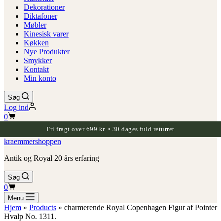
Dekorationer
Diktafoner
Møbler
Kinesisk varer
Køkken
Nye Produkter
Smykker
Kontakt
Min konto
Søg
Log ind
Indkøbskurv
0
Fri fragt over 699 kr. • 30 dages fuld returret
kraemmershoppen
Antik og Royal 20 års erfaring
Søg
Indkøbskurv
0
Menu
Hjem
»
Products
»
charmerende Royal Copenhagen Figur af Pointer
Hvalp No. 1311.