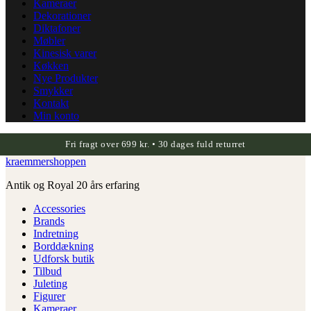
Kameraer
Dekorationer
Diktafoner
Møbler
Kinesisk varer
Køkken
Nye Produkter
Smykker
Kontakt
Min konto
Fri fragt over 699 kr. • 30 dages fuld returret
kraemmershoppen
Antik og Royal 20 års erfaring
Accessories
Brands
Indretning
Borddækning
Udforsk butik
Tilbud
Juleting
Figurer
Kameraer