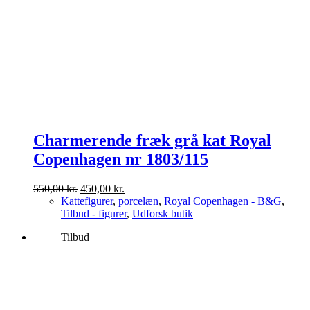
Charmerende fræk grå kat Royal
Copenhagen nr 1803/115
Den
Den
550,00
kr.
450,00
kr.
oprindelige
aktuelle
Kattefigurer
,
porcelæn
,
Royal Copenhagen - B&G
,
pris
pris
Tilbud - figurer
,
Udforsk butik
var:
er:
Tilbud
550,00 kr..
450,00 kr..