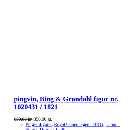
pingvin, Bing & Grøndahl figur nr.
1020431 / 1821
Den
Den
650,00
kr.
350,00
kr.
oprindelige
aktuelle
Pingvinfigurer
,
Royal Copenhagen - B&G
,
Tilbud -
pris
pris
figurer
,
Udforsk butik