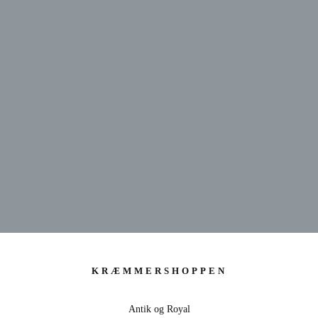
KRÆMMERSHOP
KRÆMMERSHOPPEN
ANTIK & ROYAL - 20 ÅRS ERFARING
Antik og Royal
SE UDVALG