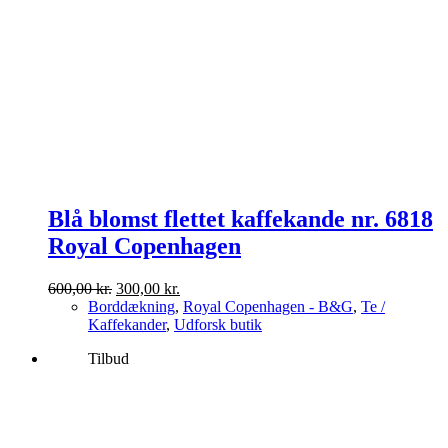
Blå blomst flettet kaffekande nr. 6818
Royal Copenhagen
Den
Den
600,00
kr.
300,00
kr.
oprindelige
aktuelle
Borddækning
,
Royal Copenhagen - B&G
,
Te /
pris
pris
Kaffekander
,
Udforsk butik
var:
er:
Tilbud
600,00 kr..
300,00 kr..