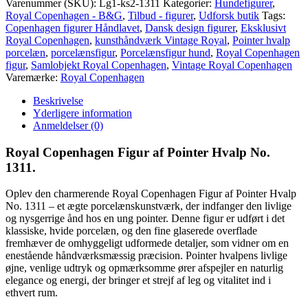
Varenummer (SKU):
Lg1-ks2-1311
Kategorier:
Hundefigurer
,
af
Royal Copenhagen - B&G
,
Tilbud - figurer
,
Udforsk butik
Tags:
Pointer
Copenhagen figurer Håndlavet
,
Dansk design figurer
,
Eksklusivt
Hvalp
Royal Copenhagen
,
kunsthåndværk Vintage Royal
,
Pointer hvalp
No.
porcelæn
,
porcelænsfigur
,
Porcelænsfigur hund
,
Royal Copenhagen
1311.
figur
,
Samlobjekt Royal Copenhagen
,
Vintage Royal Copenhagen
antal
Varemærke:
Royal Copenhagen
Beskrivelse
Yderligere information
Anmeldelser (0)
Royal Copenhagen Figur af Pointer Hvalp No.
1311.
Oplev den charmerende Royal Copenhagen Figur af Pointer Hvalp
No. 1311 – et ægte porcelænskunstværk, der indfanger den livlige
og nysgerrige ånd hos en ung pointer. Denne figur er udført i det
klassiske, hvide porcelæn, og den fine glaserede overflade
fremhæver de omhyggeligt udformede detaljer, som vidner om en
enestående håndværksmæssig præcision. Pointer hvalpens livlige
øjne, venlige udtryk og opmærksomme ører afspejler en naturlig
elegance og energi, der bringer et strejf af leg og vitalitet ind i
ethvert rum.