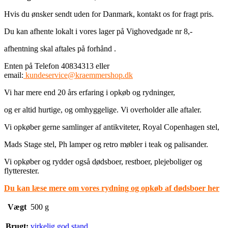
Hvis du ønsker sendt uden for Danmark, kontakt os for fragt pris.
Du kan afhente lokalt i vores lager på Vighovedgade nr 8,-
afhentning skal aftales på forhånd .
Enten på Telefon 40834313 eller
email:
kundeservice@kraemmershop.dk
Vi har mere end 20 års erfaring i opkøb og rydninger,
og er altid hurtige, og omhyggelige. Vi overholder alle aftaler.
Vi opkøber gerne samlinger af antikviteter, Royal Copenhagen stel,
Mads Stage stel, Ph lamper og retro møbler i teak og palisander.
Vi opkøber og rydder også dødsboer, restboer, plejeboliger og
flytterester.
Du kan læse mere om vores rydning og opkøb af dødsboer her
Vægt
500 g
Brugt:
virkelig god stand