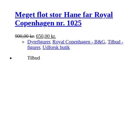
Meget flot stor Hane far Royal
Copenhagen nr. 1025
Den
Den
900,00
kr.
650,00
kr.
oprindelige
aktuelle
Dyrefigurer
,
Royal Copenhagen - B&G
,
Tilbud -
pris
pris
figurer
,
Udforsk butik
var:
er:
Tilbud
900,00 kr..
650,00 kr..