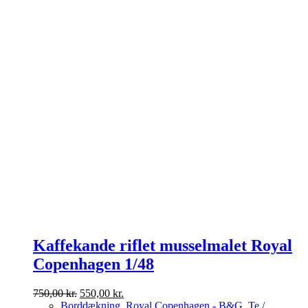
Kaffekande riflet musselmalet Royal
Copenhagen 1/48
Den
Den
750,00
kr.
550,00
kr.
oprindelige
aktuelle
Borddækning
,
Royal Copenhagen - B&G
,
Te /