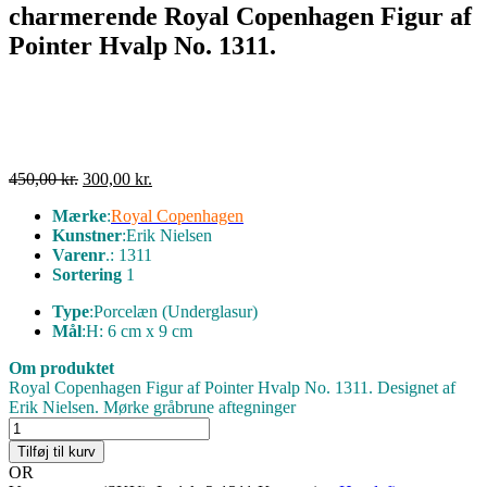
charmerende Royal Copenhagen Figur af
Pointer Hvalp No. 1311.
Den
Den
450,00
kr.
300,00
kr.
oprindelige
aktuelle
Mærke
:
Royal Copenhagen
pris
pris
Kunstner
:Erik Nielsen
var:
er:
Varenr
.: 1311
450,00 kr..
300,00 kr..
Sortering
1
Type
:
Porcelæn (Underglasur)
Mål
:
H: 6 cm x 9 cm
Om produktet
Royal Copenhagen Figur af Pointer Hvalp No. 1311. Designet af
Erik Nielsen. Mørke gråbrune aftegninger
charmerende
Royal
Tilføj til kurv
Copenhagen
OR
Figur