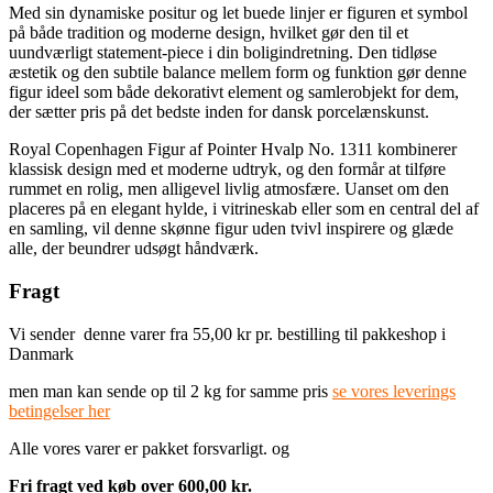
Med sin dynamiske positur og let buede linjer er figuren et symbol
på både tradition og moderne design, hvilket gør den til et
uundværligt statement-piece i din boligindretning. Den tidløse
æstetik og den subtile balance mellem form og funktion gør denne
figur ideel som både dekorativt element og samlerobjekt for dem,
der sætter pris på det bedste inden for dansk porcelænskunst.
Royal Copenhagen Figur af Pointer Hvalp No. 1311 kombinerer
klassisk design med et moderne udtryk, og den formår at tilføre
rummet en rolig, men alligevel livlig atmosfære. Uanset om den
placeres på en elegant hylde, i vitrineskab eller som en central del af
en samling, vil denne skønne figur uden tvivl inspirere og glæde
alle, der beundrer udsøgt håndværk.
Fragt
Vi sender denne varer fra 55,00 kr pr. bestilling til pakkeshop i
Danmark
men man kan sende op til 2 kg for samme pris
se vores leverings
betingelser her
Alle vores varer er pakket forsvarligt. og
Fri fragt ved køb over 600,00 kr.