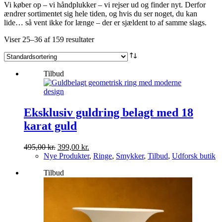
Vi køber op – vi håndplukker – vi rejser ud og finder nyt. Derfor
ændrer sortimentet sig hele tiden, og hvis du ser noget, du kan
lide… så vent ikke for længe – der er sjældent to af samme slags.
Viser 25–36 af 159 resultater
Tilbud
Eksklusiv guldring belagt med 18
karat guld
Den
Den
495,00
kr.
399,00
kr.
oprindelige
aktuelle
Nye Produkter
,
Ringe
,
Smykker
,
Tilbud
,
Udforsk butik
pris
pris
Tilbud
var:
er:
495,00 kr..
399,00 kr..