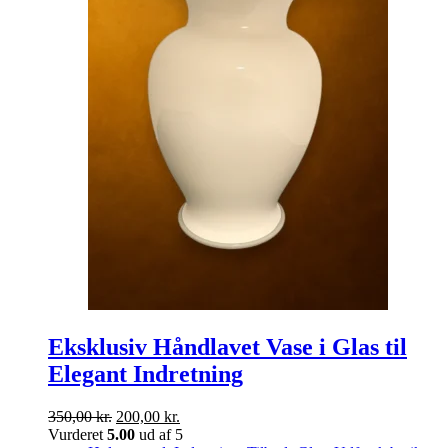
Eksklusiv Håndlavet Vase i Glas til
Elegant Indretning
Den
Den
350,00
kr.
200,00
kr.
oprindelige
aktuelle
Vurderet
5.00
ud af 5