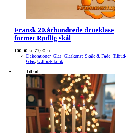
Fransk 20.århundrede drueklase
formet Rødlig skål
Den
Den
100,00
kr.
75,00
kr.
oprindelige
aktuelle
Dekorationer
,
Glas
,
Glaskunst
,
Skåle & Fade
,
Tilbud-
pris
pris
Glas
,
Udforsk butik
var:
er:
Tilbud
100,00 kr..
75,00 kr..