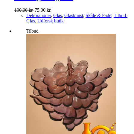
Den
Den
100,00
kr.
75,00
kr.
oprindelige
aktuelle
Dekorationer
,
Glas
,
Glaskunst
,
Skåle & Fade
,
Tilbud-
pris
pris
Glas
,
Udforsk butik
var:
er:
Tilbud
100,00 kr..
75,00 kr..