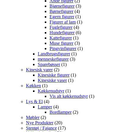
varer
2
Ande figurer
2
varer
3
Bjørnefigurer
3
4
varer
Børnefigurer
4
varer
1
Egern figurer
1
vare
1
Figurer af lam
1
4
vare
Fuglefigurer
4
varer
6
Hundefigurer
6
1
varer
Kattefigurer
1
vare
3
Muse figurer
3
varer
1
Pingvinfigurer
1
1
vare
Landbrugsfigurer
1
3
vare
menneskefigurer
3
1
varer
Sparebøsser
1
2
vare
Kinesisk varer
2
varer
1
Kinesiske figurer
1
1
vare
Kinesiske vaser
1
1
vare
Køkken
1
vare
1
Køkkenudstyr
1
vare
1
Vis alt køkkenudstyr
1
4
vare
Lys & El
4
varer
4
Lamper
4
varer
2
Bordlamper
2
2
varer
Møbler
2
varer
20
Nye Produkter
20
varer
17
Stentøj / Fajance
17