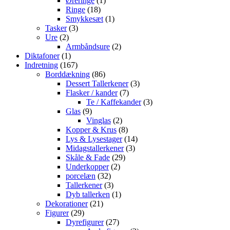
Øreringe
1
18
vare
Ringe
18
varer
1
Smykkesæt
1
3
vare
Tasker
3
2
varer
Ure
2
varer
2
Armbåndsure
2
1
varer
Diktafoner
1
vare
167
Indretning
167
varer
86
Borddækning
86
varer
3
Dessert Tallerkener
3
7
varer
Flasker / kander
7
varer
3
Te / Kaffekander
3
9
varer
Glas
9
varer
2
Vinglas
2
varer
8
Kopper & Krus
8
varer
14
Lys & Lysestager
14
3
varer
Midagstallerkener
3
29
varer
Skåle & Fade
29
2
varer
Underkopper
2
32
varer
porcelæn
32
varer
3
Tallerkener
3
varer
1
Dyb tallerken
1
21
vare
Dekorationer
21
29
varer
Figurer
29
varer
27
Dyrefigurer
27