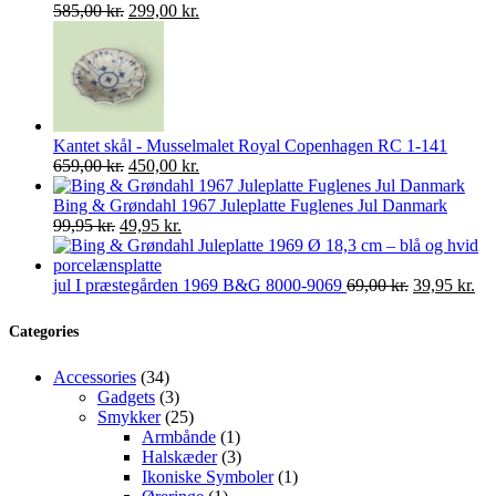
Den
Den
585,00
kr.
299,00
kr.
oprindelige
aktuelle
pris
pris
var:
er:
585,00 kr..
299,00 kr..
Kantet skål - Musselmalet Royal Copenhagen RC 1-141
Den
Den
659,00
kr.
450,00
kr.
oprindelige
aktuelle
pris
pris
Bing & Grøndahl 1967 Juleplatte Fuglenes Jul Danmark
Den
var:
Den
er:
99,95
kr.
49,95
kr.
oprindelige
659,00 kr..
aktuelle
450,00 kr..
pris
pris
var:
er:
Den
De
jul I præstegården 1969 B&G 8000-9069
69,00
kr.
39,95
kr.
99,95 kr..
49,95 kr..
oprindelige
akt
pris
pri
Categories
var:
er:
69,00 kr..
39,
34
Accessories
34
varer
3
Gadgets
3
varer
25
Smykker
25
varer
1
Armbånde
1
vare
3
Halskæder
3
varer
1
Ikoniske Symboler
1
1
vare