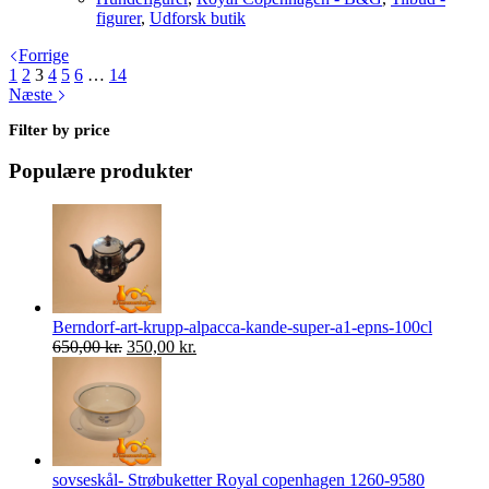
pris
pris
figurer
,
Udforsk butik
var:
er:
Forrige
650,00 kr..
575,00 kr..
1
2
3
4
5
6
…
14
Næste
Filter by price
Populære produkter
Berndorf-art-krupp-alpacca-kande-super-a1-epns-100cl
Den
Den
650,00
kr.
350,00
kr.
oprindelige
aktuelle
pris
pris
var:
er:
650,00 kr..
350,00 kr..
sovseskål- Strøbuketter Royal copenhagen 1260-9580