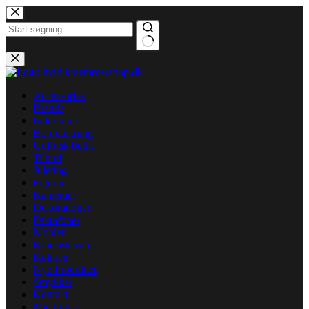
Fortsæt
til
indhold
Ingen
resultater
Accessories
Brands
Indretning
Borddækning
Udforsk butik
Tilbud
Juleting
Figurer
Kameraer
Dekorationer
Diktafoner
Møbler
Kinesisk varer
Køkken
Nye Produkter
Smykker
Kontakt
Min konto