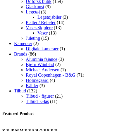
159
varer
Udforsk butik
159
9
varer
Glaskunst
9
3
varer
Legetøj
3
varer
3
Legetøjsbiler
3
14
varer
Platter / Reliefer
14
13
varer
Vaser-Skjulere
13
13
varer
Vaser
13
15
varer
Juleting
15
2
varer
Kameraer
2
varer
1
Digitale kameraer
1
86
vare
Brands
86
varer
3
Aluminia fajance
3
2
varer
Bjørn Wiinblad
2
varer
1
Michael Andersen
1
vare
71
Royal Copenhagen - B&G
71
4
varer
Holmegaard
4
3
varer
Kähler
3
132
varer
Tilbud
132
varer
21
Tilbud - figurer
21
11
varer
Tilbud- Glas
11
varer
Featured Product
KRÆMMERSHOPPEN