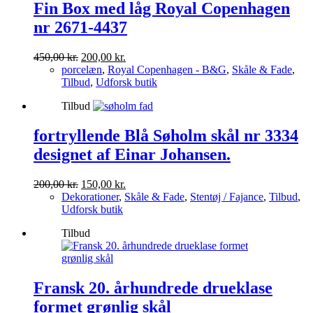
Fin Box med låg Royal Copenhagen
nr 2671-4437
Den
Den
450,00
kr.
200,00
kr.
oprindelige
aktuelle
porcelæn
,
Royal Copenhagen - B&G
,
Skåle & Fade
,
pris
pris
Tilbud
,
Udforsk butik
var:
er:
Tilbud
450,00 kr..
200,00 kr..
fortryllende Blå Søholm skål nr 3334
designet af Einar Johansen.
Den
Den
200,00
kr.
150,00
kr.
oprindelige
aktuelle
Dekorationer
,
Skåle & Fade
,
Stentøj / Fajance
,
Tilbud
,
pris
pris
Udforsk butik
var:
er:
Tilbud
200,00 kr..
150,00 kr..
Fransk 20. århundrede drueklase
formet grønlig skål