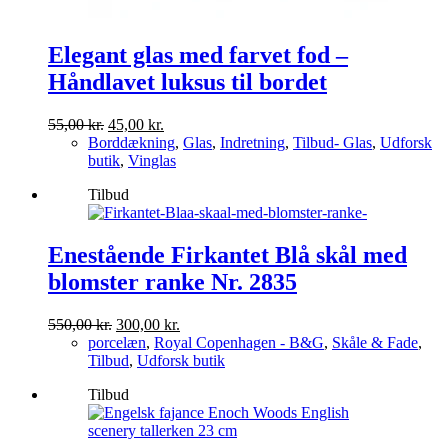
Elegant glas med farvet fod –
Håndlavet luksus til bordet
Den
Den
55,00
kr.
45,00
kr.
oprindelige
aktuelle
Borddækning
,
Glas
,
Indretning
,
Tilbud- Glas
,
Udforsk
pris
pris
butik
,
Vinglas
var:
er:
Tilbud
55,00 kr..
45,00 kr..
Enestående Firkantet Blå skål med
blomster ranke Nr. 2835
Den
Den
550,00
kr.
300,00
kr.
oprindelige
aktuelle
porcelæn
,
Royal Copenhagen - B&G
,
Skåle & Fade
,
pris
pris
Tilbud
,
Udforsk butik
var:
er:
Tilbud
550,00 kr..
300,00 kr..