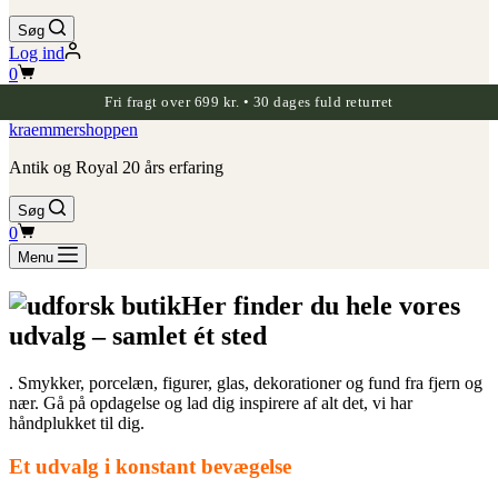
Søg
Log ind
Indkøbskurv
0
Fri fragt over 699 kr. • 30 dages fuld returret
kraemmershoppen
Antik og Royal 20 års erfaring
Søg
Indkøbskurv
0
Menu
Her finder du hele vores
udvalg – samlet ét sted
. Smykker, porcelæn, figurer, glas, dekorationer og fund fra fjern og
nær. Gå på opdagelse og lad dig inspirere af alt det, vi har
håndplukket til dig.
Et udvalg i konstant bevægelse