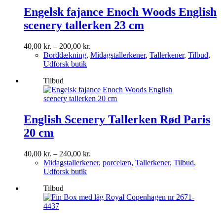
Engelsk fajance Enoch Woods English
scenery tallerken 23 cm
Prisinterval:
40,00
kr.
–
200,00
kr.
40,00 kr.
Borddækning
,
Midagstallerkener
,
Tallerkener
,
Tilbud
,
til
Udforsk butik
200,00 kr.
Tilbud
English Scenery Tallerken Rød Paris
20 cm
Prisinterval:
40,00
kr.
–
240,00
kr.
40,00 kr.
Midagstallerkener
,
porcelæn
,
Tallerkener
,
Tilbud
,
til
Udforsk butik
240,00 kr.
Tilbud