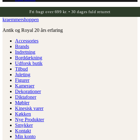
Fri fragt over 699 kr. • 30 dages fuld returret
kraemmershoppen
Antik og Royal 20 års erfaring
Accessories
Brands
Indretning
Borddækning
Udforsk butik
Tilbud
Juleting
Figurer
Kameraer
Dekorationer
Diktafoner
Møbler
Kinesisk varer
Køkken
Nye Produkter
Smykker
Kontakt
Min konto