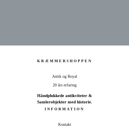
KRÆMMERSHOP
KRÆMMERSHOPPEN
ANTIK & ROYAL - 20 ÅRS ERFARING
Antik og Royal
SE UDVALG
20 års erfaring
Håndplukkede antikviteter &
Samlerobjekter med historie.
INFORMATION
Kontakt