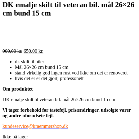
DK emalje skilt til veteran bil. mål 26×26
cm bund 15 cm
Den
Den
900,00
kr.
650,00
kr.
oprindelige
aktuelle
dk skilt til biler
pris
pris
Mål 26×26 cm bund 15 cm
var:
er:
stand virkelig god ingen rust ved ikke om det er renoveret
900,00 kr..
650,00 kr..
hvis det er er det gjort, professonelt
Om produktet
DK emalje skilt til veteran bil. mål 26×26 cm bund 15 cm
Vi tager forbehold for tastefejl, prisændringer, udsolgte varer
og andre uforudsete fejl.
kundeservice@kraemmershop.dk
Ikke på lager