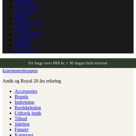
Kameraer
Dekorationer
Diktafoner
Møbler
Kinesisk varer
Køkken
Nye Produkter
Smykker
Kontakt
Min konto
Fri fragt over 699 kr. • 30 dages fuld returret
kraemmershoppen
Antik og Royal 20 års erfaring
Accessories
Brands
Indretning
Borddækning
Udforsk butik
Tilbud
Juleting
Figurer
Kameraer