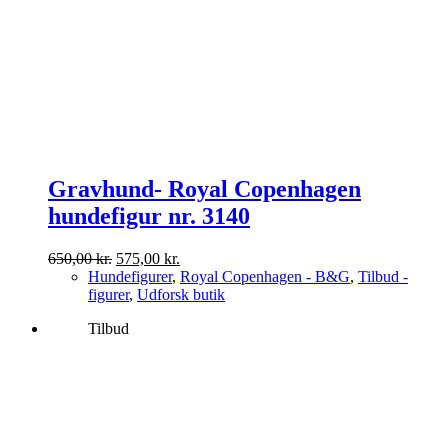
Gravhund- Royal Copenhagen
hundefigur nr. 3140
Den
Den
650,00
kr.
575,00
kr.
oprindelige
aktuelle
Hundefigurer
,
Royal Copenhagen - B&G
,
Tilbud -
pris
pris
figurer
,
Udforsk butik
var:
er:
Tilbud
650,00 kr..
575,00 kr..