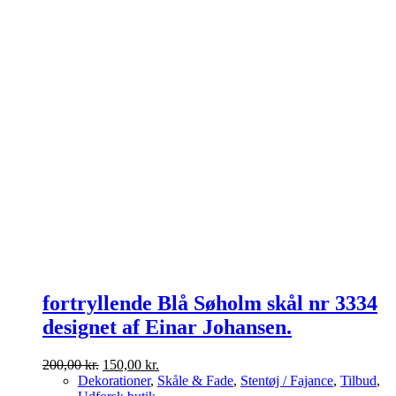
fortryllende Blå Søholm skål nr 3334
designet af Einar Johansen.
Den
Den
200,00
kr.
150,00
kr.
oprindelige
aktuelle
Dekorationer
,
Skåle & Fade
,
Stentøj / Fajance
,
Tilbud
,
pris
pris