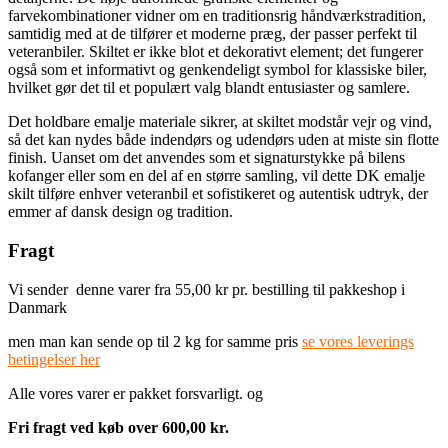
farvekombinationer vidner om en traditionsrig håndværkstradition,
samtidig med at de tilfører et moderne præg, der passer perfekt til
veteranbiler. Skiltet er ikke blot et dekorativt element; det fungerer
også som et informativt og genkendeligt symbol for klassiske biler,
hvilket gør det til et populært valg blandt entusiaster og samlere.
Det holdbare emalje materiale sikrer, at skiltet modstår vejr og vind,
så det kan nydes både indendørs og udendørs uden at miste sin flotte
finish. Uanset om det anvendes som et signaturstykke på bilens
kofanger eller som en del af en større samling, vil dette DK emalje
skilt tilføre enhver veteranbil et sofistikeret og autentisk udtryk, der
emmer af dansk design og tradition.
Fragt
Vi sender denne varer fra 55,00 kr pr. bestilling til pakkeshop i
Danmark
men man kan sende op til 2 kg for samme pris
se vores leverings
betingelser her
Alle vores varer er pakket forsvarligt. og
Fri fragt ved køb over 600,00 kr.