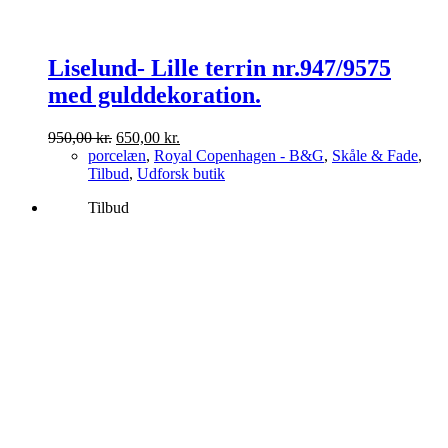
Liselund- Lille terrin nr.947/9575
med gulddekoration.
Den
Den
950,00
kr.
650,00
kr.
oprindelige
aktuelle
porcelæn
,
Royal Copenhagen - B&G
,
Skåle & Fade
,
pris
pris
Tilbud
,
Udforsk butik
var:
er:
Tilbud
950,00 kr..
650,00 kr..