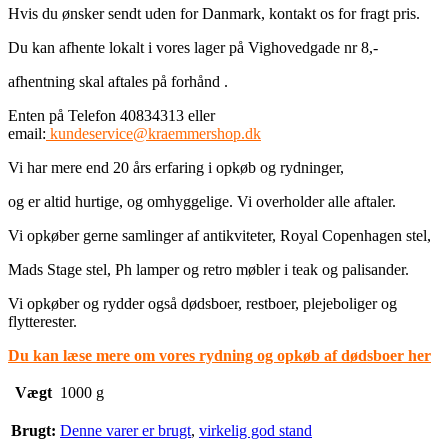
Hvis du ønsker sendt uden for Danmark, kontakt os for fragt pris.
Du kan afhente lokalt i vores lager på Vighovedgade nr 8,-
afhentning skal aftales på forhånd .
Enten på Telefon 40834313 eller
email:
kundeservice@kraemmershop.dk
Vi har mere end 20 års erfaring i opkøb og rydninger,
og er altid hurtige, og omhyggelige. Vi overholder alle aftaler.
Vi opkøber gerne samlinger af antikviteter, Royal Copenhagen stel,
Mads Stage stel, Ph lamper og retro møbler i teak og palisander.
Vi opkøber og rydder også dødsboer, restboer, plejeboliger og
flytterester.
Du kan læse mere om vores rydning og opkøb af dødsboer her
Vægt
1000 g
Brugt:
Denne varer er brugt
,
virkelig god stand