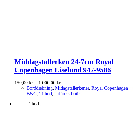
Middagstallerken 24-7cm Royal
Copenhagen Liselund 947-9586
Prisinterval:
150,00
kr.
–
1.000,00
kr.
150,00 kr.
Borddækning
,
Midagstallerkener
,
Royal Copenhagen -
til
B&G
,
Tilbud
,
Udforsk butik
1.000,00 kr.
Tilbud