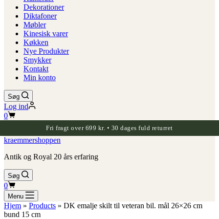
Dekorationer
Diktafoner
Møbler
Kinesisk varer
Køkken
Nye Produkter
Smykker
Kontakt
Min konto
Søg
Log ind
Indkøbskurv
0
Fri fragt over 699 kr. • 30 dages fuld returret
kraemmershoppen
Antik og Royal 20 års erfaring
Søg
Indkøbskurv
0
Menu
Hjem
»
Products
»
DK emalje skilt til veteran bil. mål 26×26 cm
bund 15 cm