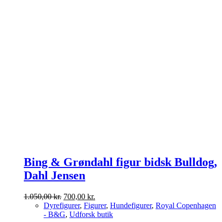
Bing & Grøndahl figur bidsk Bulldog,
Dahl Jensen
Den
Den
1.050,00
kr.
700,00
kr.
oprindelige
aktuelle
Dyrefigurer
,
Figurer
,
Hundefigurer
,
Royal Copenhagen
pris
pris
- B&G
,
Udforsk butik