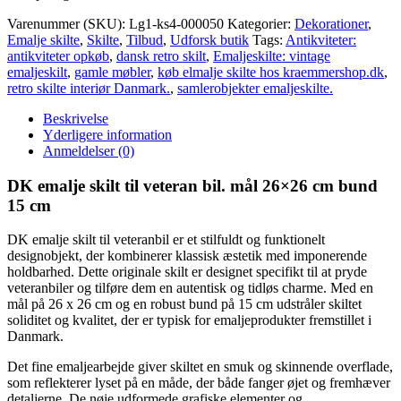
Varenummer (SKU):
Lg1-ks4-000050
Kategorier:
Dekorationer
,
Emalje skilte
,
Skilte
,
Tilbud
,
Udforsk butik
Tags:
Antikviteter:
antikviteter opkøb
,
dansk retro skilt
,
Emaljeskilte: vintage
emaljeskilt
,
gamle møbler
,
køb elmalje skilte hos kraemmershop.dk
,
retro skilte interiør Danmark.
,
samlerobjekter emaljeskilte.
Beskrivelse
Yderligere information
Anmeldelser (0)
DK emalje skilt til veteran bil. mål 26×26 cm bund
15 cm
DK emalje skilt til veteranbil er et stilfuldt og funktionelt
designobjekt, der kombinerer klassisk æstetik med imponerende
holdbarhed. Dette originale skilt er designet specifikt til at pryde
veteranbiler og tilføre dem en autentisk og tidløs charme. Med en
mål på 26 x 26 cm og en robust bund på 15 cm udstråler skiltet
soliditet og kvalitet, der er typisk for emaljeprodukter fremstillet i
Danmark.
Det fine emaljearbejde giver skiltet en smuk og skinnende overflade,
som reflekterer lyset på en måde, der både fanger øjet og fremhæver
detaljerne. De nøje udformede grafiske elementer og