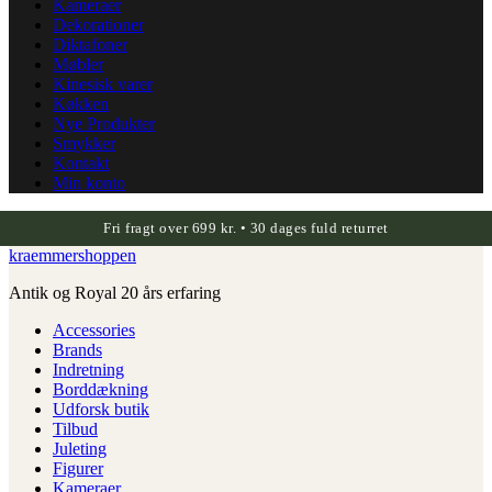
Kameraer
Dekorationer
Diktafoner
Møbler
Kinesisk varer
Køkken
Nye Produkter
Smykker
Kontakt
Min konto
Fri fragt over 699 kr. • 30 dages fuld returret
kraemmershoppen
Antik og Royal 20 års erfaring
Accessories
Brands
Indretning
Borddækning
Udforsk butik
Tilbud
Juleting
Figurer
Kameraer