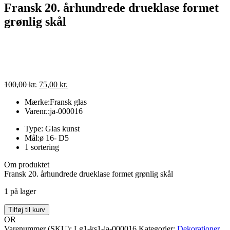
Fransk 20. århundrede drueklase formet
grønlig skål
Den
Den
100,00
kr.
75,00
kr.
oprindelige
aktuelle
Mærke:Fransk glas
pris
pris
Varenr.:ja-000016
var:
er:
100,00 kr..
75,00 kr..
Type: Glas kunst
Mål:ø 16- D5
1 sortering
Om produktet
Fransk 20. århundrede drueklase formet grønlig skål
1 på lager
Fransk
Tilføj til kurv
20.
OR
århundrede
Varenummer (SKU):
Lg1-ks1-ja-000016
Kategorier:
Dekorationer
,