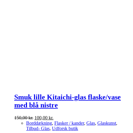
Smuk lille Kitaichi-glas flaske/vase
med blå nistre
Den
Den
150,00
kr.
100,00
kr.
oprindelige
aktuelle
Borddækning
,
Flasker / kander
,
Glas
,
Glaskunst
,
pris
pris
Tilbud- Glas
,
Udforsk butik