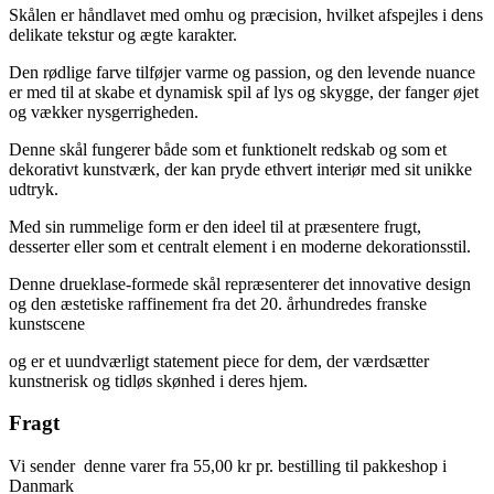
Skålen er håndlavet med omhu og præcision, hvilket afspejles i dens
delikate tekstur og ægte karakter.
Den rødlige farve tilføjer varme og passion, og den levende nuance
er med til at skabe et dynamisk spil af lys og skygge, der fanger øjet
og vækker nysgerrigheden.
Denne skål fungerer både som et funktionelt redskab og som et
dekorativt kunstværk, der kan pryde ethvert interiør med sit unikke
udtryk.
Med sin rummelige form er den ideel til at præsentere frugt,
desserter eller som et centralt element i en moderne dekorationsstil.
Denne drueklase-formede skål repræsenterer det innovative design
og den æstetiske raffinement fra det 20. århundredes franske
kunstscene
og er et uundværligt statement piece for dem, der værdsætter
kunstnerisk og tidløs skønhed i deres hjem.
Fragt
Vi sender denne varer fra 55,00 kr pr. bestilling til pakkeshop i
Danmark