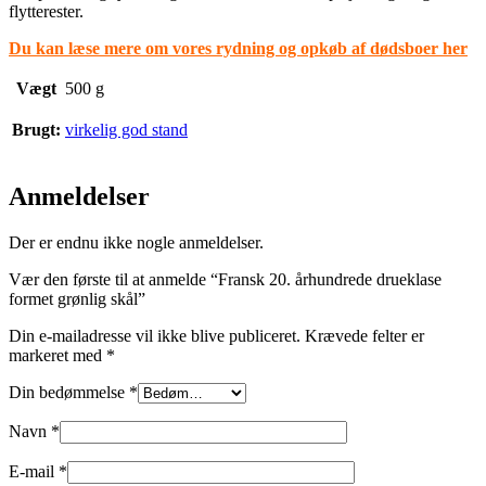
flytterester.
Du kan læse mere om vores rydning og opkøb af dødsboer her
Vægt
500 g
Brugt:
virkelig god stand
Anmeldelser
Der er endnu ikke nogle anmeldelser.
Vær den første til at anmelde “Fransk 20. århundrede drueklase
formet grønlig skål”
Din e-mailadresse vil ikke blive publiceret.
Krævede felter er
markeret med
*
Din bedømmelse
*
Navn
*
E-mail
*