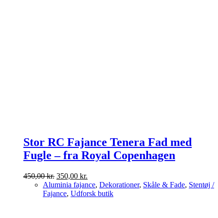
Stor RC Fajance Tenera Fad med
Fugle – fra Royal Copenhagen
Den
Den
450,00
kr.
350,00
kr.
oprindelige
aktuelle
Aluminia fajance
,
Dekorationer
,
Skåle & Fade
,
Stentøj /
pris
pris
Fajance
,
Udforsk butik
var:
er:
450,00 kr..
350,00 kr..