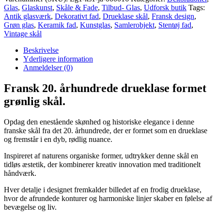
drueklase
Glas
,
Glaskunst
,
Skåle & Fade
,
Tilbud- Glas
,
Udforsk butik
Tags:
formet
Antik glasværk
,
Dekorativt fad
,
Drueklase skål
,
Fransk design
,
grønlig
Grøn glas
,
Keramik fad
,
Kunstglas
,
Samlerobjekt
,
Stentøj fad
,
skål
Vintage skål
antal
Beskrivelse
Yderligere information
Anmeldelser (0)
Fransk 20. århundrede drueklase formet
grønlig skål.
Opdag den enestående skønhed og historiske elegance i denne
franske skål fra det 20. århundrede, der er formet som en drueklase
og fremstår i en dyb, rødlig nuance.
Inspireret af naturens organiske former, udtrykker denne skål en
tidløs æstetik, der kombinerer kreativ innovation med traditionelt
håndværk.
Hver detalje i designet fremkalder billedet af en frodig drueklase,
hvor de afrundede konturer og harmoniske linjer skaber en følelse af
bevægelse og liv.