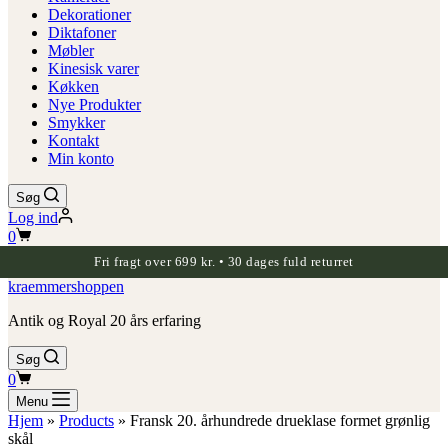
Dekorationer
Diktafoner
Møbler
Kinesisk varer
Køkken
Nye Produkter
Smykker
Kontakt
Min konto
Søg
Log ind
Indkøbskurv
0
Fri fragt over 699 kr. • 30 dages fuld returret
kraemmershoppen
Antik og Royal 20 års erfaring
Søg
Indkøbskurv
0
Menu
Hjem
»
Products
»
Fransk 20. århundrede drueklase formet grønlig
skål