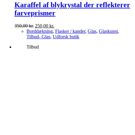
Karaffel af blykrystal der reflekterer
farveprismer
Den
Den
350,00
kr.
250,00
kr.
oprindelige
aktuelle
Borddækning
,
Flasker / kander
,
Glas
,
Glaskunst
,
pris
pris
Tilbud- Glas
,
Udforsk butik
var:
er:
Tilbud
350,00 kr..
250,00 kr..