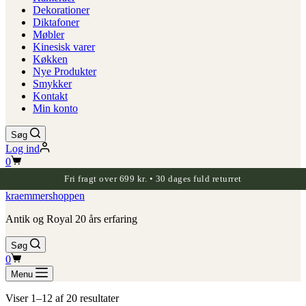
Dekorationer
Diktafoner
Møbler
Kinesisk varer
Køkken
Nye Produkter
Smykker
Kontakt
Min konto
Søg
Log ind
Indkøbskurv
0
Fri fragt over 699 kr. • 30 dages fuld returret
kraemmershoppen
Antik og Royal 20 års erfaring
Søg
Indkøbskurv
0
Menu
Viser 1–12 af 20 resultater