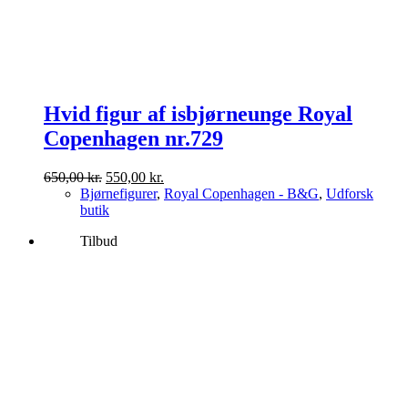
Hvid figur af isbjørneunge Royal
Copenhagen nr.729
Den
Den
650,00
kr.
550,00
kr.
oprindelige
aktuelle
Bjørnefigurer
,
Royal Copenhagen - B&G
,
Udforsk
pris
pris
butik
var:
er:
Tilbud
650,00 kr..
550,00 kr..