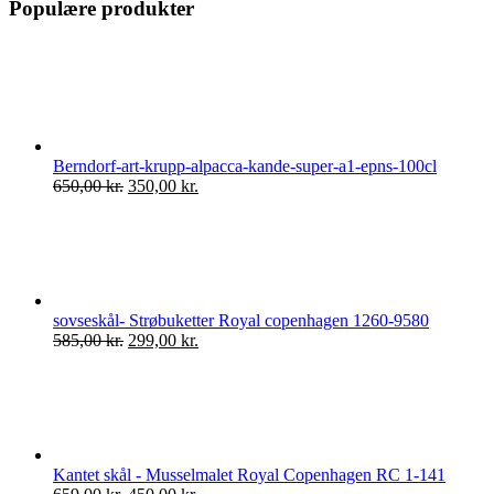
Populære produkter
Berndorf-art-krupp-alpacca-kande-super-a1-epns-100cl
Den
Den
650,00
kr.
350,00
kr.
oprindelige
aktuelle
pris
pris
var:
er:
650,00 kr..
350,00 kr..
sovseskål- Strøbuketter Royal copenhagen 1260-9580
Den
Den
585,00
kr.
299,00
kr.
oprindelige
aktuelle
pris
pris
var:
er:
585,00 kr..
299,00 kr..
Kantet skål - Musselmalet Royal Copenhagen RC 1-141
Den
Den