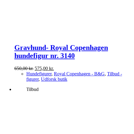
Gravhund- Royal Copenhagen
hundefigur nr. 3140
Den
Den
650,00
kr.
575,00
kr.
oprindelige
aktuelle
Hundefigurer
,
Royal Copenhagen - B&G
,
Tilbud -
pris
pris
figurer
,
Udforsk butik
var:
er:
Tilbud
650,00 kr..
575,00 kr..