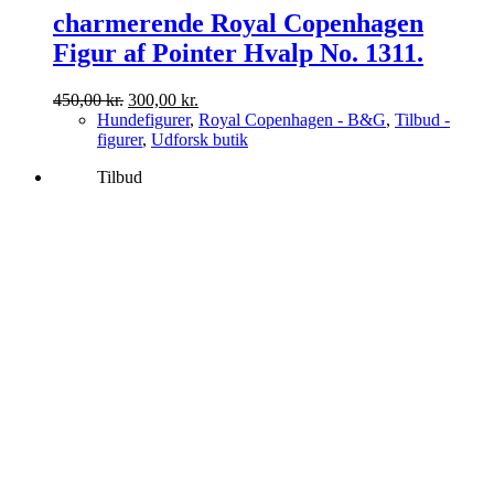
charmerende Royal Copenhagen
Figur af Pointer Hvalp No. 1311.
Den
Den
450,00
kr.
300,00
kr.
oprindelige
aktuelle
Hundefigurer
,
Royal Copenhagen - B&G
,
Tilbud -
pris
pris
figurer
,
Udforsk butik
var:
er:
Tilbud
450,00 kr..
300,00 kr..