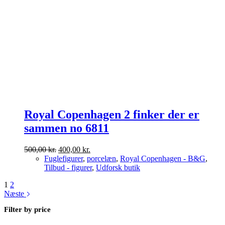
Royal Copenhagen 2 finker der er
sammen no 6811
Den
Den
500,00
kr.
400,00
kr.
oprindelige
aktuelle
Fuglefigurer
,
porcelæn
,
Royal Copenhagen - B&G
,
pris
pris
Tilbud - figurer
,
Udforsk butik
var:
er:
1
2
500,00 kr..
400,00 kr..
Næste
Filter by price