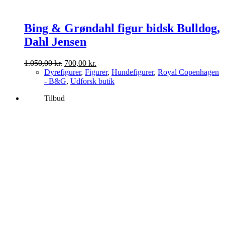
Bing & Grøndahl figur bidsk Bulldog,
Dahl Jensen
Den
Den
1.050,00
kr.
700,00
kr.
oprindelige
aktuelle
Dyrefigurer
,
Figurer
,
Hundefigurer
,
Royal Copenhagen
pris
pris
- B&G
,
Udforsk butik
var:
er:
Tilbud
1.050,00 kr..
700,00 kr..