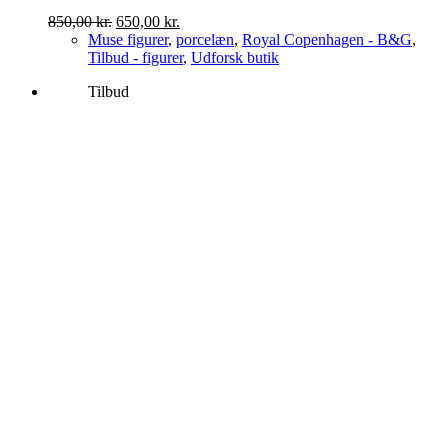
Den
Den
850,00
kr.
650,00
kr.
oprindelige
aktuelle
Muse figurer
,
porcelæn
,
Royal Copenhagen - B&G
,
pris
pris
Tilbud - figurer
,
Udforsk butik
var:
er:
Tilbud
850,00 kr..
650,00 kr..