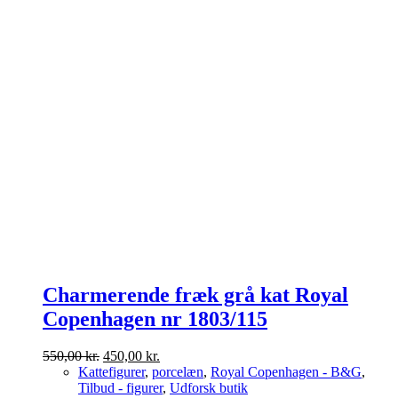
Charmerende fræk grå kat Royal
Copenhagen nr 1803/115
Den
Den
550,00
kr.
450,00
kr.
oprindelige
aktuelle
Kattefigurer
,
porcelæn
,
Royal Copenhagen - B&G
,
pris
pris
Tilbud - figurer
,
Udforsk butik