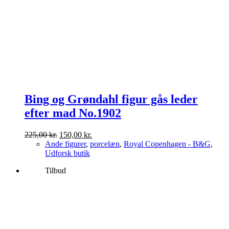
Bing og Grøndahl figur gås leder
efter mad No.1902
Den
Den
225,00
kr.
150,00
kr.
oprindelige
aktuelle
Ande figurer
,
porcelæn
,
Royal Copenhagen - B&G
,
pris
pris
Udforsk butik
var:
er:
Tilbud
225,00 kr..
150,00 kr..