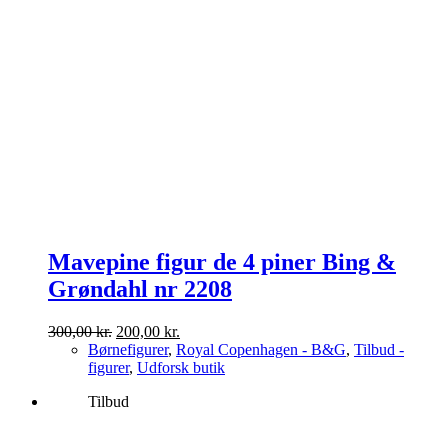
Mavepine figur de 4 piner Bing &
Grøndahl nr 2208
Den
Den
300,00
kr.
200,00
kr.
oprindelige
aktuelle
Børnefigurer
,
Royal Copenhagen - B&G
,
Tilbud -
pris
pris
figurer
,
Udforsk butik
var:
er:
Tilbud
300,00 kr..
200,00 kr..