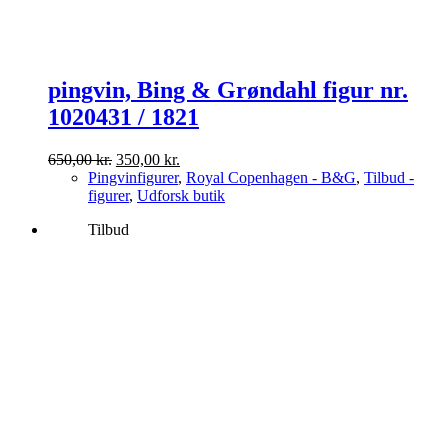
pingvin, Bing & Grøndahl figur nr.
1020431 / 1821
Den
Den
650,00
kr.
350,00
kr.
oprindelige
aktuelle
Pingvinfigurer
,
Royal Copenhagen - B&G
,
Tilbud -
pris
pris
figurer
,
Udforsk butik
var:
er:
Tilbud
650,00 kr..
350,00 kr..