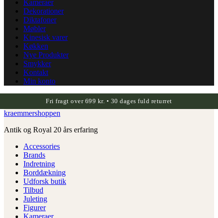
Kameraer
Dekorationer
Diktafoner
Møbler
Kinesisk varer
Køkken
Nye Produkter
Smykker
Kontakt
Min konto
Fri fragt over 699 kr. • 30 dages fuld returret
kraemmershoppen
Antik og Royal 20 års erfaring
Accessories
Brands
Indretning
Borddækning
Udforsk butik
Tilbud
Juleting
Figurer
Kameraer