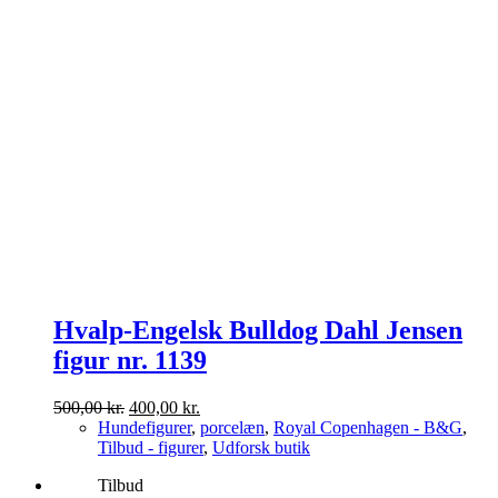
Hvalp-Engelsk Bulldog Dahl Jensen
figur nr. 1139
Den
Den
500,00
kr.
400,00
kr.
oprindelige
aktuelle
Hundefigurer
,
porcelæn
,
Royal Copenhagen - B&G
,
pris
pris
Tilbud - figurer
,
Udforsk butik
var:
er:
Tilbud
500,00 kr..
400,00 kr..