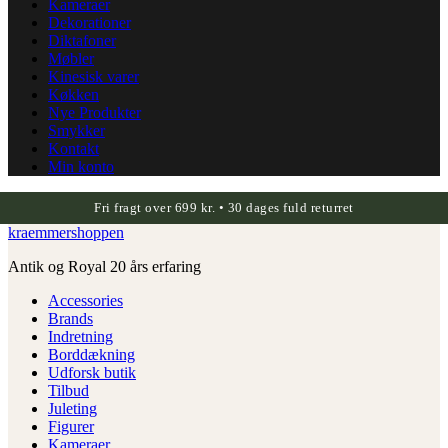
Kameraer
Dekorationer
Diktafoner
Møbler
Kinesisk varer
Køkken
Nye Produkter
Smykker
Kontakt
Min konto
Fri fragt over 699 kr. • 30 dages fuld returret
kraemmershoppen
Antik og Royal 20 års erfaring
Accessories
Brands
Indretning
Borddækning
Udforsk butik
Tilbud
Juleting
Figurer
Kameraer