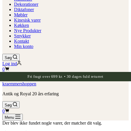
Dekorationer
Diktafoner
Møbler
Kinesisk varer
Køkken
Nye Produkter
Smykker
Kontakt
Min konto
Søg
Log ind
Indkøbskurv
0
Fri fragt over 699 kr. • 30 dages fuld returret
kraemmershoppen
Antik og Royal 20 års erfaring
Søg
Indkøbskurv
0
Menu
Der blev ikke fundet nogle varer, der matcher dit valg.