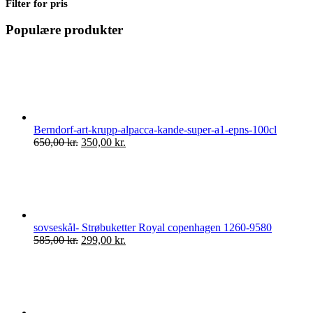
Filter for pris
Populære produkter
Berndorf-art-krupp-alpacca-kande-super-a1-epns-100cl
Den
Den
650,00
kr.
350,00
kr.
oprindelige
aktuelle
pris
pris
var:
er:
650,00 kr..
350,00 kr..
sovseskål- Strøbuketter Royal copenhagen 1260-9580
Den
Den
585,00
kr.
299,00
kr.
oprindelige
aktuelle
pris
pris
var:
er:
585,00 kr..
299,00 kr..