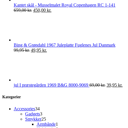
Kantet skål - Musselmalet Royal Copenhagen RC 1-141
Den
Den
659,00
kr.
450,00
kr.
oprindelige
aktuelle
pris
pris
var:
er:
659,00 kr..
450,00 kr..
Bing & Grøndahl 1967 Juleplatte Fuglenes Jul Danmark
Den
Den
99,95
kr.
49,95
kr.
oprindelige
aktuelle
pris
pris
var:
er:
99,95 kr..
49,95 kr..
Den
De
jul I præstegården 1969 B&G 8000-9069
69,00
kr.
39,95
kr.
oprindelige
akt
pris
pri
Kategorier
var:
er:
69,00 kr..
39,
34
Accessories
34
varer
3
Gadgets
3
varer
25
Smykker
25
varer
1
Armbånde
1