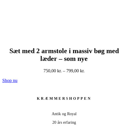
Sæt med 2 armstole i massiv bøg med
læder – som nye
Prisinterval:
750,00
kr.
–
799,00
kr.
750,00 kr.
Shop nu
til
799,00 kr.
KRÆMMERSHOPPEN
Antik og Royal
20 års erfaring