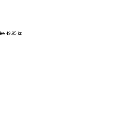
oprindelige
aktuelle
pris
pris
var:
er:
659,00 kr..
450,00 kr..
Den
Den
kr.
49,95
kr.
oprindelige
aktuelle
pris
pris
var:
er:
99,95 kr..
49,95 kr..
n
uelle
s
95 kr..