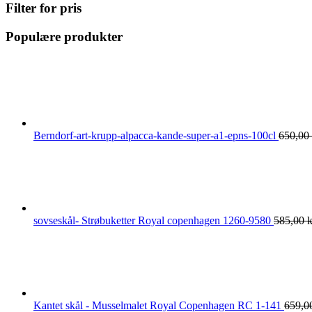
Filter for pris
Populære produkter
Berndorf-art-krupp-alpacca-kande-super-a1-epns-100cl
650,00
sovseskål- Strøbuketter Royal copenhagen 1260-9580
585,00
k
Kantet skål - Musselmalet Royal Copenhagen RC 1-141
659,0