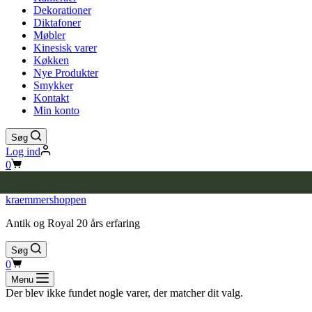
Dekorationer
Diktafoner
Møbler
Kinesisk varer
Køkken
Nye Produkter
Smykker
Kontakt
Min konto
Søg
Log ind
Indkøbskurv
0
kraemmershoppen
Antik og Royal 20 års erfaring
Søg
Indkøbskurv
0
Menu
Der blev ikke fundet nogle varer, der matcher dit valg.