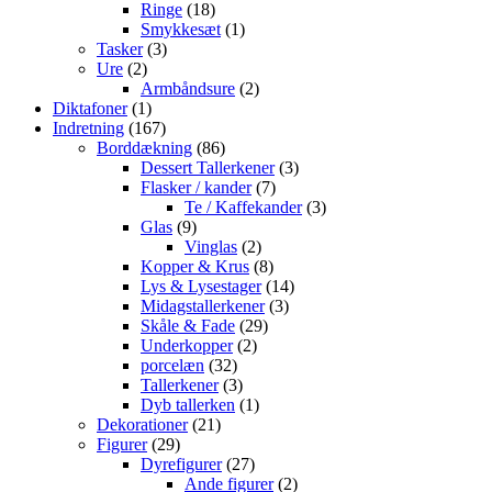
18
vare
Ringe
18
varer
1
Smykkesæt
1
3
vare
Tasker
3
2
varer
Ure
2
varer
2
Armbåndsure
2
1
varer
Diktafoner
1
vare
167
Indretning
167
varer
86
Borddækning
86
varer
3
Dessert Tallerkener
3
7
varer
Flasker / kander
7
varer
3
Te / Kaffekander
3
9
varer
Glas
9
varer
2
Vinglas
2
varer
8
Kopper & Krus
8
varer
14
Lys & Lysestager
14
3
varer
Midagstallerkener
3
29
varer
Skåle & Fade
29
2
varer
Underkopper
2
32
varer
porcelæn
32
varer
3
Tallerkener
3
varer
1
Dyb tallerken
1
21
vare
Dekorationer
21
29
varer
Figurer
29
varer
27
Dyrefigurer
27
varer
2
Ande figurer
2