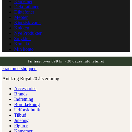
Kameraer
Dekorationer
Diktafoner
Møbler
Kinesisk varer
Køkken
Nye Produkter
Smykker
Kontakt
Min konto
Fri fragt over 699 kr. • 30 dages fuld returret
kraemmershoppen
Antik og Royal 20 års erfaring
Accessories
Brands
Indretning
Borddækning
Udforsk butik
Tilbud
Juleting
Figurer
Kameraer