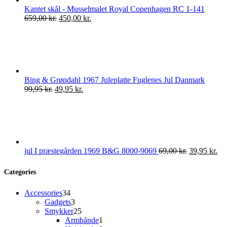
Kantet skål - Musselmalet Royal Copenhagen RC 1-141
Den
Den
659,00
kr.
450,00
kr.
oprindelige
aktuelle
pris
pris
var:
er:
659,00 kr..
450,00 kr..
Bing & Grøndahl 1967 Juleplatte Fuglenes Jul Danmark
Den
Den
99,95
kr.
49,95
kr.
oprindelige
aktuelle
pris
pris
var:
er:
99,95 kr..
49,95 kr..
Den
De
jul I præstegården 1969 B&G 8000-9069
69,00
kr.
39,95
kr.
oprindelige
akt
pris
pri
Categories
var:
er:
69,00 kr..
39,
34
Accessories
34
varer
3
Gadgets
3
varer
25
Smykker
25
varer
1
Armbånde
1