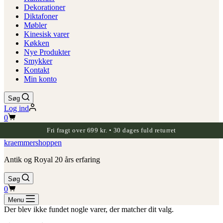
Dekorationer
Diktafoner
Møbler
Kinesisk varer
Køkken
Nye Produkter
Smykker
Kontakt
Min konto
Søg
Log ind
Indkøbskurv
0
Fri fragt over 699 kr. • 30 dages fuld returret
kraemmershoppen
Antik og Royal 20 års erfaring
Søg
Indkøbskurv
0
Menu
Der blev ikke fundet nogle varer, der matcher dit valg.