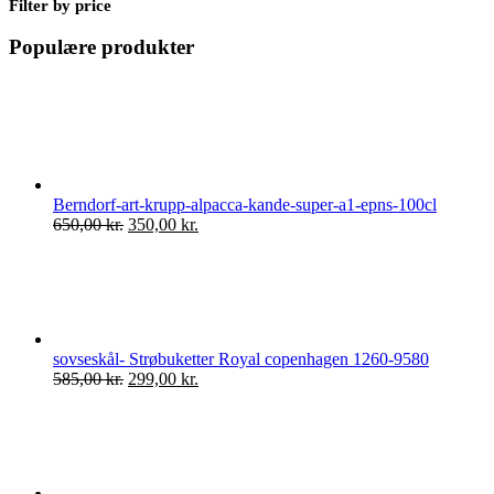
Filter by price
Populære produkter
Berndorf-art-krupp-alpacca-kande-super-a1-epns-100cl
Den
Den
650,00
kr.
350,00
kr.
oprindelige
aktuelle
pris
pris
var:
er:
650,00 kr..
350,00 kr..
sovseskål- Strøbuketter Royal copenhagen 1260-9580
Den
Den
585,00
kr.
299,00
kr.
oprindelige
aktuelle
pris
pris
var:
er:
585,00 kr..
299,00 kr..