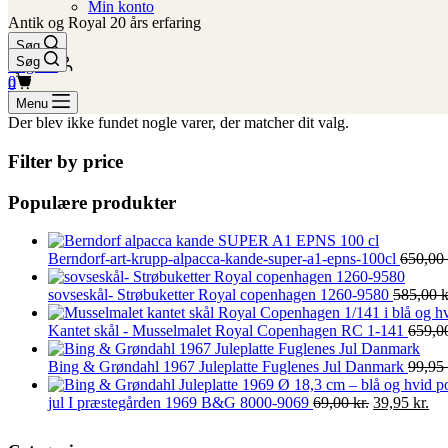
Min konto
Antik og Royal 20 års erfaring
Søg
Søg
Log ind
Indkøbskurv
0
Indkøbskurv
0
Menu
Der blev ikke fundet nogle varer, der matcher dit valg.
Filter by price
Populære produkter
Berndorf-art-krupp-alpacca-kande-super-a1-epns-100cl
650,00
sovseskål- Strøbuketter Royal copenhagen 1260-9580
585,00
k
Kantet skål - Musselmalet Royal Copenhagen RC 1-141
659,0
Bing & Grøndahl 1967 Juleplatte Fuglenes Jul Danmark
99,95
Den
De
jul I præstegården 1969 B&G 8000-9069
69,00
kr.
39,95
kr.
oprindelige
akt
pris
pri