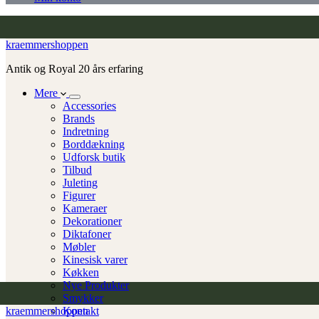
kraemmershoppen
Antik og Royal 20 års erfaring
Mere
Accessories
Brands
Indretning
Borddækning
Udforsk butik
Tilbud
Juleting
Figurer
Kameraer
Dekorationer
Diktafoner
Møbler
Kinesisk varer
Køkken
Nye Produkter
Smykker
kraemmershoppen
Kontakt