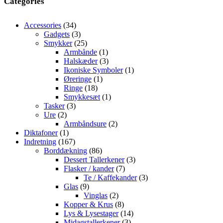
Categories
var:
er:
69,00 kr..
39,
34
Accessories
34
varer
3
Gadgets
3
varer
25
Smykker
25
varer
1
Armbånde
1
vare
3
Halskæder
3
varer
1
Ikoniske Symboler
1
1
vare
Øreringe
1
18
vare
Ringe
18
varer
1
Smykkesæt
1
3
vare
Tasker
3
2
varer
Ure
2
varer
2
Armbåndsure
2
1
varer
Diktafoner
1
vare
167
Indretning
167
varer
86
Borddækning
86
varer
3
Dessert Tallerkener
3
7
varer
Flasker / kander
7
varer
3
Te / Kaffekander
3
9
varer
Glas
9
varer
2
Vinglas
2
varer
8
Kopper & Krus
8
varer
14
Lys & Lysestager
14
3
varer
Midagstallerkener
3