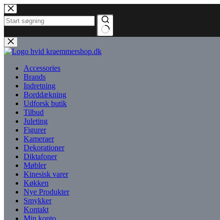
Fortsæt
til
indhold
Ingen
resultater
Accessories
Brands
Indretning
Borddækning
Udforsk butik
Tilbud
Juleting
Figurer
Kameraer
Dekorationer
Diktafoner
Møbler
Kinesisk varer
Køkken
Nye Produkter
Smykker
Kontakt
Min konto