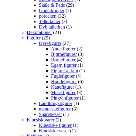
29
varer
Skåle & Fade
29
2
varer
Underkopper
2
32
varer
porcelæn
32
varer
3
Tallerkener
3
varer
1
Dyb tallerken
1
21
vare
Dekorationer
21
29
varer
Figurer
29
varer
27
Dyrefigurer
27
varer
2
Ande figurer
2
varer
3
Bjørnefigurer
3
4
varer
Børnefigurer
4
varer
1
Egern figurer
1
vare
1
Figurer af lam
1
4
vare
Fuglefigurer
4
varer
6
Hundefigurer
6
1
varer
Kattefigurer
1
vare
3
Muse figurer
3
varer
1
Pingvinfigurer
1
1
vare
Landbrugsfigurer
1
3
vare
menneskefigurer
3
1
varer
Sparebøsser
1
2
vare
Kinesisk varer
2
varer
1
Kinesiske figurer
1
1
vare
Kinesiske vaser
1
1
vare