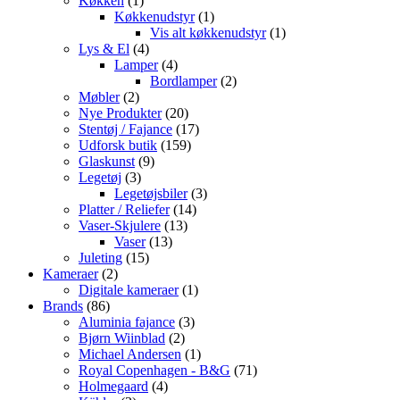
Køkken
1
vare
1
Køkkenudstyr
1
vare
1
Vis alt køkkenudstyr
1
4
vare
Lys & El
4
varer
4
Lamper
4
varer
2
Bordlamper
2
2
varer
Møbler
2
varer
20
Nye Produkter
20
varer
17
Stentøj / Fajance
17
159
varer
Udforsk butik
159
9
varer
Glaskunst
9
3
varer
Legetøj
3
varer
3
Legetøjsbiler
3
14
varer
Platter / Reliefer
14
13
varer
Vaser-Skjulere
13
13
varer
Vaser
13
15
varer
Juleting
15
2
varer
Kameraer
2
varer
1
Digitale kameraer
1
86
vare
Brands
86
varer
3
Aluminia fajance
3
2
varer
Bjørn Wiinblad
2
varer
1
Michael Andersen
1
vare
71
Royal Copenhagen - B&G
71
4
varer
Holmegaard
4