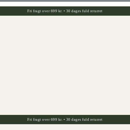
Fri fragt over 699 kr. • 30 dages fuld returret
Fri fragt over 699 kr. • 30 dages fuld returret