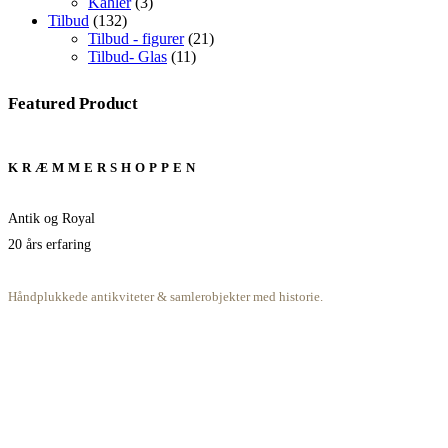
3
varer
Kähler
3
132
varer
Tilbud
132
varer
21
Tilbud - figurer
21
11
varer
Tilbud- Glas
11
varer
Featured Product
KRÆMMERSHOPPEN
Antik og Royal
20 års erfaring
Håndplukkede antikviteter & samlerobjekter med historie.