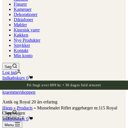
Figurer
Kameraer
Dekorationer
Diktafoner
Møbler
Kinesisk varer
Køkken
Nye Produkter
Smykker
Kontakt
Min konto
Søg
Log ind
Indkøbskurv
0
Fri fragt over 699 kr. • 30 dages fuld returret
kraemmershoppen
Antik og Royal 20 års erfaring
Hjem
»
Products
»
Musselmalet Riflet æggebæger nr.115 Royal
Copenhagen
Søg
UDSOLGT
Indkøbskurv
0
Menu