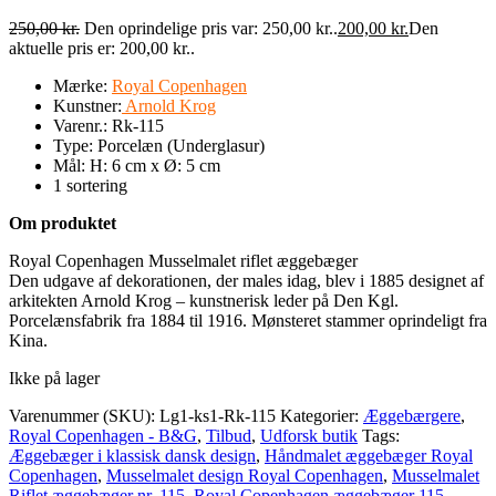
250,00
kr.
Den oprindelige pris var: 250,00 kr..
200,00
kr.
Den
aktuelle pris er: 200,00 kr..
Mærke:
Royal Copenhagen
Kunstner:
Arnold Krog
Varenr.:
Rk-115
Type:
Porcelæn (Underglasur)
Mål: H: 6 cm x Ø: 5 cm
1 sortering
Om produktet
Royal Copenhagen Musselmalet riflet æggebæger
Den udgave af dekorationen, der males idag, blev i 1885 designet af
arkitekten Arnold Krog – kunstnerisk leder på Den Kgl.
Porcelænsfabrik fra 1884 til 1916. Mønsteret stammer oprindeligt fra
Kina.
Ikke på lager
Varenummer (SKU):
Lg1-ks1-Rk-115
Kategorier:
Æggebærgere
,
Royal Copenhagen - B&G
,
Tilbud
,
Udforsk butik
Tags:
Æggebæger i klassisk dansk design
,
Håndmalet æggebæger Royal
Copenhagen
,
Musselmalet design Royal Copenhagen
,
Musselmalet
Riflet æggebæger nr. 115
,
Royal Copenhagen æggebæger 115