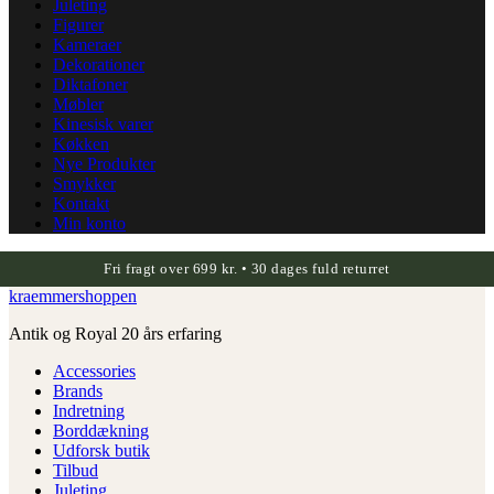
Juleting
Figurer
Kameraer
Dekorationer
Diktafoner
Møbler
Kinesisk varer
Køkken
Nye Produkter
Smykker
Kontakt
Min konto
Fri fragt over 699 kr. • 30 dages fuld returret
kraemmershoppen
Antik og Royal 20 års erfaring
Accessories
Brands
Indretning
Borddækning
Udforsk butik
Tilbud
Juleting