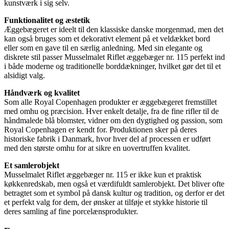
kunstværk i sig selv.
Funktionalitet og æstetik
Æggebægeret er ideelt til den klassiske danske morgenmad, men det
kan også bruges som et dekorativt element på et veldækket bord
eller som en gave til en særlig anledning. Med sin elegante og
diskrete stil passer Musselmalet Riflet æggebæger nr. 115 perfekt ind
i både moderne og traditionelle borddækninger, hvilket gør det til et
alsidigt valg.
Håndværk og kvalitet
Som alle Royal Copenhagen produkter er æggebægeret fremstillet
med omhu og præcision. Hver enkelt detalje, fra de fine rifler til de
håndmalede blå blomster, vidner om den dygtighed og passion, som
Royal Copenhagen er kendt for. Produktionen sker på deres
historiske fabrik i Danmark, hvor hver del af processen er udført
med den største omhu for at sikre en uovertruffen kvalitet.
Et samlerobjekt
Musselmalet Riflet æggebæger nr. 115 er ikke kun et praktisk
køkkenredskab, men også et værdifuldt samlerobjekt. Det bliver ofte
betragtet som et symbol på dansk kultur og tradition, og derfor er det
et perfekt valg for dem, der ønsker at tilføje et stykke historie til
deres samling af fine porcelænsprodukter.