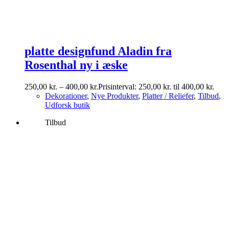
platte designfund Aladin fra
Rosenthal ny i æske
250,00
kr.
–
400,00
kr.
Prisinterval: 250,00 kr. til 400,00 kr.
Dekorationer
,
Nye Produkter
,
Platter / Reliefer
,
Tilbud
,
Udforsk butik
Tilbud