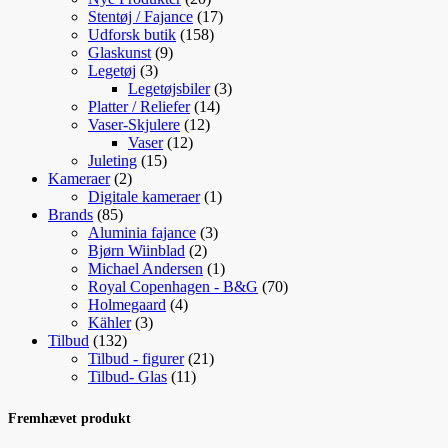
varer
17
Stentøj / Fajance
17
158
varer
Udforsk butik
158
9
varer
Glaskunst
9
3
varer
Legetøj
3
varer
3
Legetøjsbiler
3
14
varer
Platter / Reliefer
14
12
varer
Vaser-Skjulere
12
12
varer
Vaser
12
15
varer
Juleting
15
2
varer
Kameraer
2
varer
1
Digitale kameraer
1
85
vare
Brands
85
varer
3
Aluminia fajance
3
2
varer
Bjørn Wiinblad
2
varer
1
Michael Andersen
1
vare
70
Royal Copenhagen - B&G
70
4
varer
Holmegaard
4
3
varer
Kähler
3
132
varer
Tilbud
132
varer
21
Tilbud - figurer
21
11
varer
Tilbud- Glas
11
varer
Fremhævet produkt