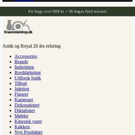
Fri fragt over 699 kr. • 30 dages fuld returret
Antik og Royal 20 års erfaring
Accessories
Brands
Indretning
Borddækning
Udforsk butik
Tilbud
Juleting
Figurer
Kameraer
Dekorationer
Diktafoner
Møbler
Kinesisk varer
Køkken
Nye Produkter