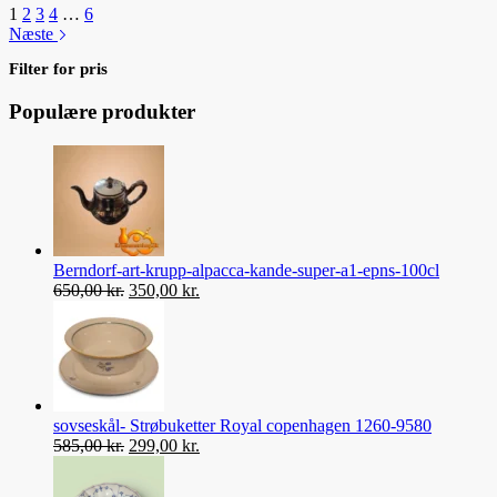
1
2
3
4
…
6
Næste
Filter for pris
Populære produkter
Berndorf-art-krupp-alpacca-kande-super-a1-epns-100cl
Den
Den
650,00
kr.
350,00
kr.
oprindelige
aktuelle
pris
pris
var:
er:
650,00 kr..
350,00 kr..
sovseskål- Strøbuketter Royal copenhagen 1260-9580
Den
Den
585,00
kr.
299,00
kr.
oprindelige
aktuelle
pris
pris