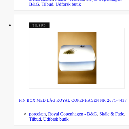
B&G
,
Tilbud
,
Udforsk butik
TILBUD
FIN BOX MED LÅG ROYAL COPENHAGEN NR 2671-4437
porcelæn
,
Royal Copenhagen - B&G
,
Skåle & Fade
,
Tilbud
,
Udforsk butik