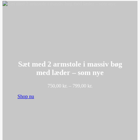
Sæt med 2 armstole i massiv bøg
med læder – som nye
Prisinterval:
750,00
kr.
–
799,00
kr.
750,00 kr.
Shop nu
til
799,00 kr.