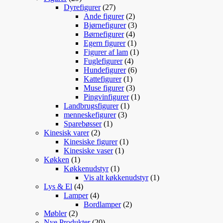
varer
27
Dyrefigurer
27
varer
2
Ande figurer
2
varer
3
Bjørnefigurer
3
4
varer
Børnefigurer
4
varer
1
Egern figurer
1
vare
1
Figurer af lam
1
4
vare
Fuglefigurer
4
varer
6
Hundefigurer
6
1
varer
Kattefigurer
1
vare
3
Muse figurer
3
varer
1
Pingvinfigurer
1
1
vare
Landbrugsfigurer
1
3
vare
menneskefigurer
3
1
varer
Sparebøsser
1
2
vare
Kinesisk varer
2
varer
1
Kinesiske figurer
1
1
vare
Kinesiske vaser
1
1
vare
Køkken
1
vare
1
Køkkenudstyr
1
vare
1
Vis alt køkkenudstyr
1
4
vare
Lys & El
4
varer
4
Lamper
4
varer
2
Bordlamper
2
2
varer
Møbler
2
varer
20
Nye Produkter
20