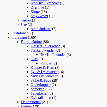
varer
1
Ikoniske Symboler
1
1
vare
Øreringe
1
18
vare
Ringe
18
varer
1
Smykkesæt
1
3
vare
Tasker
3
2
varer
Ure
2
varer
2
Armbåndsure
2
1
varer
Diktafoner
1
vare
166
Indretning
166
varer
86
Borddækning
86
varer
3
Dessert Tallerkener
3
7
varer
Flasker / kander
7
varer
3
Te / Kaffekander
3
9
varer
Glas
9
varer
2
Vinglas
2
varer
8
Kopper & Krus
8
varer
14
Lys & Lysestager
14
3
varer
Midagstallerkener
3
29
varer
Skåle & Fade
29
2
varer
Underkopper
2
32
varer
porcelæn
32
varer
3
Tallerkener
3
varer
1
Dyb tallerken
1
21
vare
Dekorationer
21
29
varer
Figurer
29