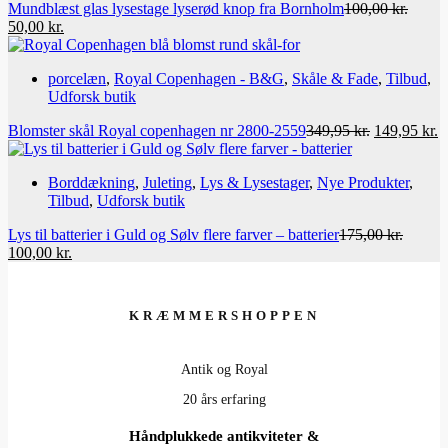
Mundblæst glas lysestage lyserød knop fra Bornholm
100,00
kr.
Den
Den
50,00
kr.
oprindelige
aktuelle
pris
pris
porcelæn
,
Royal Copenhagen - B&G
,
Skåle & Fade
,
Tilbud
,
var:
er:
Udforsk butik
100,00 kr..
50,00 kr..
Den
D
Blomster skål Royal copenhagen nr 2800-2559
349,95
kr.
149,95
kr.
oprindelige
a
pris
p
Borddækning
,
Juleting
,
Lys & Lysestager
,
Nye Produkter
,
var:
er
Tilbud
,
Udforsk butik
349,95 kr..
1
Lys til batterier i Guld og Sølv flere farver – batterier
175,00
kr.
Den
Den
100,00
kr.
oprindelige
aktuelle
pris
pris
var:
er:
KRÆMMERSHOPPEN
175,00 kr..
100,00 kr..
Antik og Royal
20 års erfaring
Håndplukkede antikviteter &