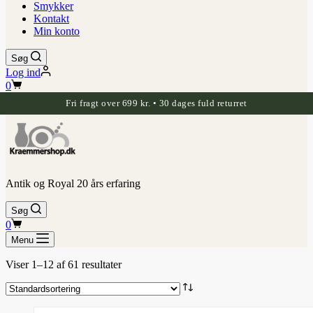
Smykker
Kontakt
Min konto
Søg
Log ind
Indkøbskurv
0
Fri fragt over 699 kr. • 30 dages fuld returret
Antik og Royal 20 års erfaring
Søg
Indkøbskurv
0
Menu
Viser 1–12 af 61 resultater