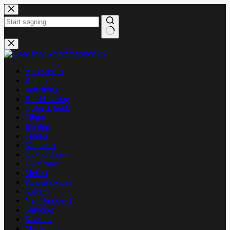
Fortsæt
til
indhold
Ingen
resultater
Accessories
Brands
Indretning
Borddækning
Udforsk butik
Tilbud
Juleting
Figurer
Kameraer
Dekorationer
Diktafoner
Møbler
Kinesisk varer
Køkken
Nye Produkter
Smykker
Kontakt
Min konto