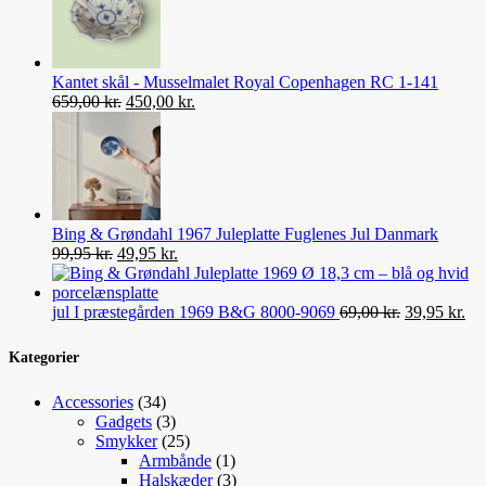
var:
er:
585,00 kr..
299,00 kr..
Kantet skål - Musselmalet Royal Copenhagen RC 1-141
Den
Den
659,00
kr.
450,00
kr.
oprindelige
aktuelle
pris
pris
var:
er:
659,00 kr..
450,00 kr..
Bing & Grøndahl 1967 Juleplatte Fuglenes Jul Danmark
Den
Den
99,95
kr.
49,95
kr.
oprindelige
aktuelle
pris
pris
var:
er:
Den
De
jul I præstegården 1969 B&G 8000-9069
69,00
kr.
39,95
kr.
99,95 kr..
49,95 kr..
oprindelige
akt
pris
pri
Kategorier
var:
er:
69,00 kr..
39,
34
Accessories
34
varer
3
Gadgets
3
varer
25
Smykker
25
varer
1
Armbånde
1
vare
3
Halskæder
3