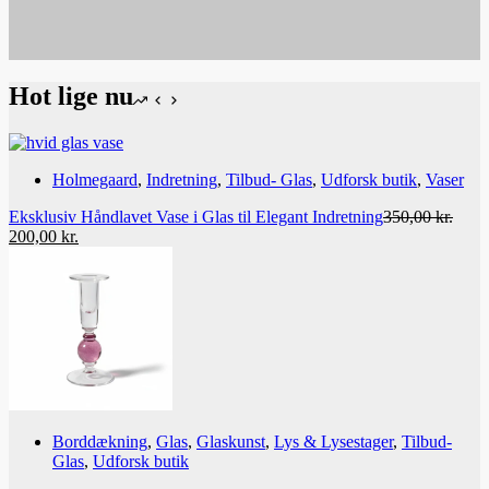
Hot lige nu
Holmegaard
,
Indretning
,
Tilbud- Glas
,
Udforsk butik
,
Vaser
Eksklusiv Håndlavet Vase i Glas til Elegant Indretning
350,00
kr.
Den
Den
200,00
kr.
oprindelige
aktuelle
pris
pris
var:
er:
350,00 kr..
200,00 kr..
Borddækning
,
Glas
,
Glaskunst
,
Lys & Lysestager
,
Tilbud-
Glas
,
Udforsk butik