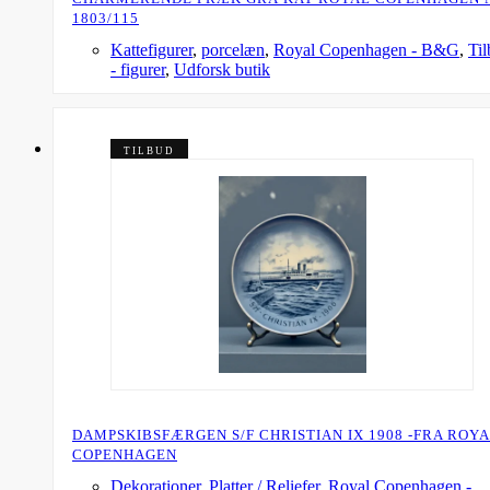
1803/115
Kattefigurer
,
porcelæn
,
Royal Copenhagen - B&G
,
Ti
- figurer
,
Udforsk butik
TILBUD
DAMPSKIBSFÆRGEN S/F CHRISTIAN IX 1908 -FRA ROY
COPENHAGEN
Dekorationer
,
Platter / Reliefer
,
Royal Copenhagen -